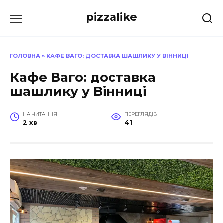
Перейти
pizzalike
до
вмісту
ГОЛОВНА
»
КАФЕ ВАГО: ДОСТАВКА ШАШЛИКУ У ВІННИЦІ
Кафе Ваго: доставка
шашлику у Вінниці
НА ЧИТАННЯ
ПЕРЕГЛЯДІВ
2 хв
41