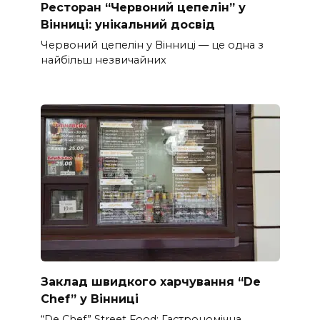
Ресторан “Червоний цепелін” у
Вінниці: унікальний досвід
Червоний цепелін у Вінниці — це одна з
найбільш незвичайних
Заклад швидкого харчування “De
Chef” у Вінниці
“De Chef” Street Food: Гастрономічна