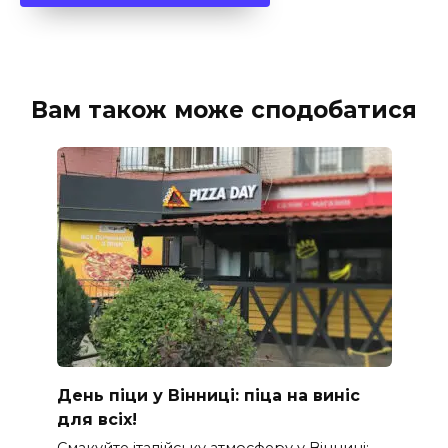
Вам також може сподобатися
День піци у Вінниці: піца на виніс
для всіх!
Смакуйте італійську атмосферу у Вінниці: