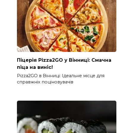
Піцерія Pizza2GO у Вінниці: Смачна
піца на виніс!
Pizza2GO в Вінниці: Ідеальне місце для
справжніх поціновувачів