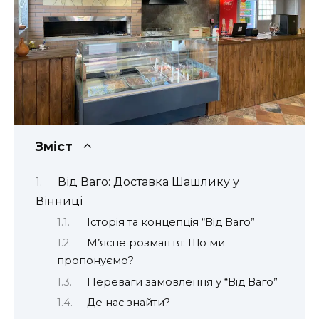
Зміст
Від Ваго: Доставка Шашлику у
Вінниці
Історія та концепція “Від Ваго”
М’ясне розмаїття: Що ми
пропонуємо?
Переваги замовлення у “Від Ваго”
Де нас знайти?