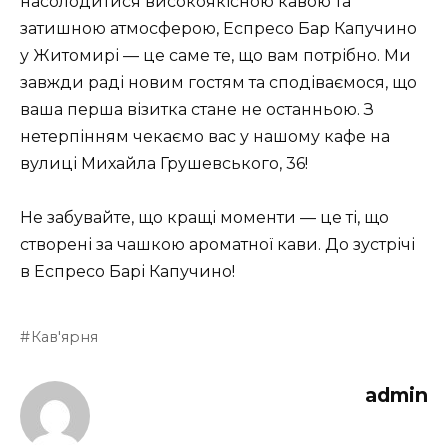
насолодитися високоякісною кавою та
затишною атмосферою, Еспресо Бар Капучино
у Житомирі — це саме те, що вам потрібно. Ми
завжди раді новим гостям та сподіваємося, що
ваша перша візитка стане не останньою. З
нетерпінням чекаємо вас у нашому кафе на
вулиці Михайла Грушевського, 36!
Не забувайте, що кращі моменти — це ті, що
створені за чашкою ароматної кави. До зустрічі
в Еспресо Барі Капучино!
Кав'ярня
admin