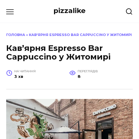
Перейти
pizzalike
до
вмісту
ГОЛОВНА
»
КАВ’ЯРНЯ ESPRESSO BAR CAPPUCCINO У ЖИТОМИРІ
Кав’ярня Espresso Bar
Cappuccino у Житомирі
НА ЧИТАННЯ
ПЕРЕГЛЯДІВ
3 хв
8