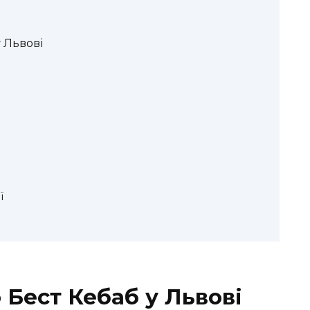
у Львові
ї
о Бест Кебаб у Львові