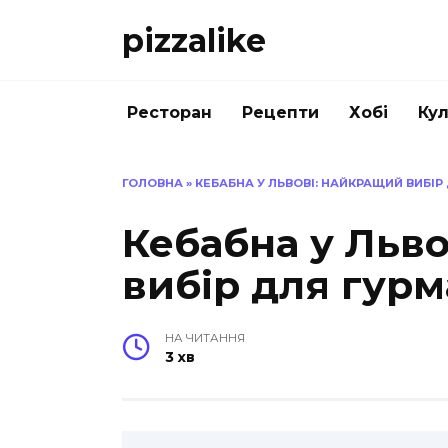
Перейти
pizzalike
до
вмісту
Ресторан
Рецепти
Хобі
Кул
ГОЛОВНА
»
КЕБАБНА У ЛЬВОВІ: НАЙКРАЩИЙ ВИБІР
Кебабна у Льв
вибір для гурм
НА ЧИТАННЯ
3 хв