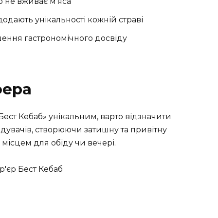
то не вживає м’яса
додають унікальності кожній страві
ення гастрономічного досвіду
фера
«Бест Кебаб» унікальним, варто відзначити
ідувачів, створюючи затишну та привітну
місцем для обіду чи вечері.