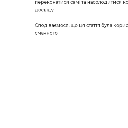
переконатися самі та насолодитися 
досвіду.
Сподіваємося, що ця стаття була корис
смачного!