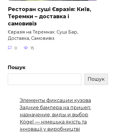
Ресторан суші Євразія: Київ,
Теремки – доставка і
самовивіз
Євразія на Теремках: Суші Бар,
Доставка, Самовивіз
0
15
Пошук
Пошук
Элементы фиксации кузова
Задние бампера на прицеп:
назначение, виды и выбор
Kögel — німецька якість та
інновації у виробництві