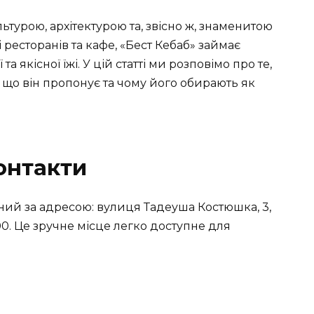
льтурою, архітектурою та, звісно ж, знаменитою
ресторанів та кафе, «Бест Кебаб» займає
 якісної їжі. У цій статті ми розповімо про те,
, що він пропонує та чому його обирають як
онтакти
ий за адресою: вулиця Тадеуша Костюшка, 3,
000. Це зручне місце легко доступне для