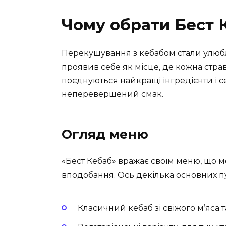
Чому обрати Бест 
Перекушування з кебабом стали улюбл
проявив себе як місце, де кожна страв
поєднуються найкращі інгредієнти і се
неперевершений смак.
Огляд меню
«Бест Кебаб» вражає своїм меню, що м
вподобання. Ось декілька основних пу
Класичний кебаб зі свіжого м’яса т