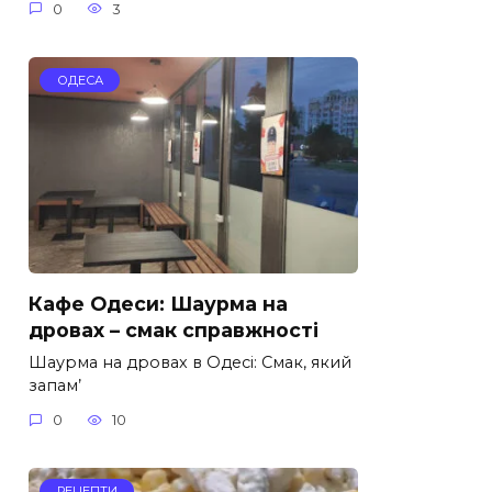
0
3
ОДЕСА
Кафе Одеси: Шаурма на
дровах – смак справжності
Шаурма на дровах в Одесі: Смак, який
запам’
0
10
РЕЦЕПТИ