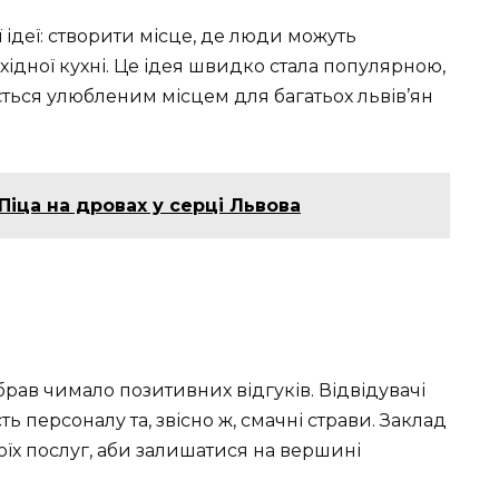
ї ідеї: створити місце, де люди можуть
ідної кухні. Це ідея швидко стала популярною,
ається улюбленим місцем для багатьох львів’ян
 Піца на дровах у серці Львова
ібрав чимало позитивних відгуків. Відвідувачі
ь персоналу та, звісно ж, смачні страви. Заклад
їх послуг, аби залишатися на вершині