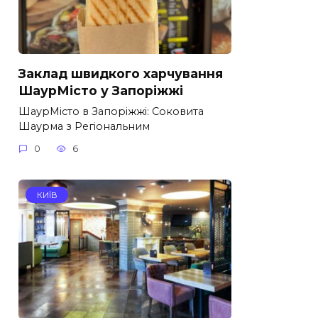
Заклад швидкого харчування
ШаурМісто у Запоріжжі
ШаурМісто в Запоріжжі: Соковита
Шаурма з Регіональним
0
6
КИЇВ