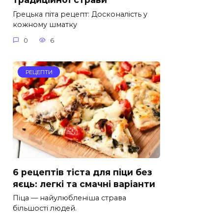
Грецька піта рецепт: Досконалість у
кожному шматку
0
6
РЕЦЕПТИ
6 рецептів тіста для піци без
яєць: легкі та смачні варіанти
Піца — найулюбленіша страва
більшості людей.