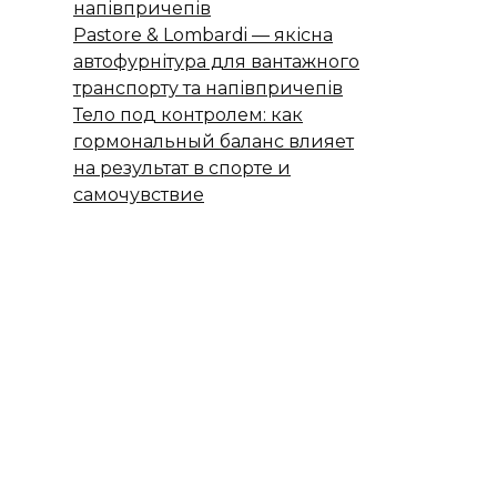
напівпричепів
Pastore & Lombardi — якісна
автофурнітура для вантажного
транспорту та напівпричепів
Тело под контролем: как
гормональный баланс влияет
на результат в спорте и
самочувствие