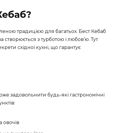
Кебаб?
еною традицією для багатьох. Бест Кебаб
а створюється з турботою і любов’ю. Тут
крети східної кухні, що гарантує
оже задовольнити будь-які гастрономічні
нктів:
а овочів