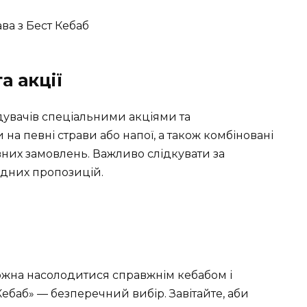
а акції
ідувачів спеціальними акціями та
на певні страви або напої, а також комбіновані
вних замовлень. Важливо слідкувати за
ідних пропозицій.
можна насолодитися справжнім кебабом і
Кебаб» — безперечний вибір. Завітайте, аби