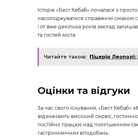
Історія «Бест Кебаб» почалася з просто
насолоджуватися справжнім смаком сх
і от вже декілька років заклад залиш
та гостей міста.
Читайте також:
Піцерія Леополі:
Оцінки та відгуки
За час свого існування, «Бест Кебаб» з
відзначають високий сервіс, гостинніст
постійно працює над поліпшенням сво
гастрономічних вподобань.