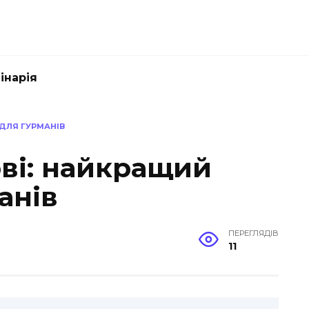
інарія
 ДЛЯ ГУРМАНІВ
ові: найкращий
анів
ПЕРЕГЛЯДІВ
11