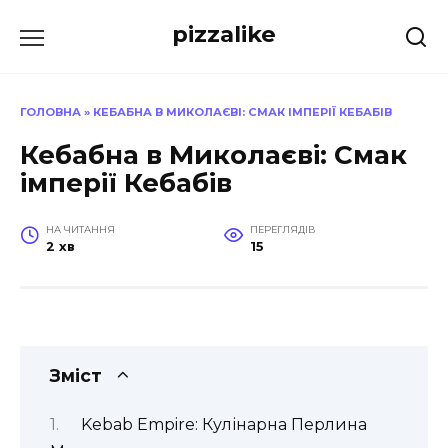
Перейти
pizzalike
до
вмісту
ГОЛОВНА
»
КЕБАБНА В МИКОЛАЄВІ: СМАК ІМПЕРІЇ КЕБАБІВ
Кебабна в Миколаєві: Смак
імперії Кебабів
НА ЧИТАННЯ
ПЕРЕГЛЯДІВ
2 хв
15
Зміст
Kebab Empire: Кулінарна Перлина