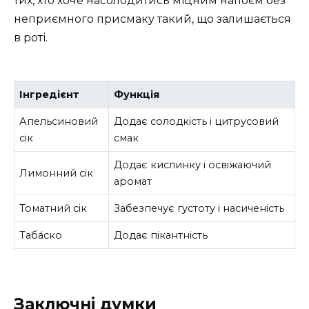
тих, хто хоче насолодитись міцним напоєм без
неприємного присмаку такий, що залишається
в роті.
Інгредієнт
Функція
Апельсиновий
Додає солодкість і цитрусовий
сік
смак
Додає кислинку і освіжаючий
Лимонний сік
аромат
Томатний сік
Забезпечує густоту і насиченість
Таба́ско
Додає пікантність
Заключні думки