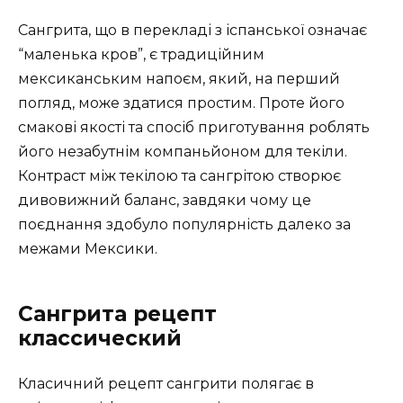
Сангрита, що в перекладі з іспанської означає
“маленька кров”, є традиційним
мексиканським напоєм, який, на перший
погляд, може здатися простим. Проте його
смакові якості та спосіб приготування роблять
його незабутнім компаньйоном для текіли.
Контраст між текілою та сангрітою створює
дивовижний баланс, завдяки чому це
поєднання здобуло популярність далеко за
межами Мексики.
Сангрита рецепт
классический
Класичний рецепт сангрити полягає в