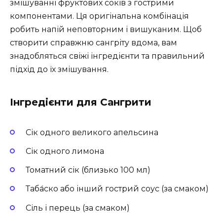
змішуванні фруктових соків з гострими
компонентами. Ця оригінальна комбінація
робить напій неповторним і вишуканим. Щоб
створити справжню сангріту вдома, вам
знадобляться свіжі інгредієнти та правильний
підхід до їх змішування.
Інгредієнти для Сангрити
Сік одного великого апельсина
Сік одного лимона
Томатний сік (близько 100 мл)
Таба́ско або інший гострий соус (за смаком)
Сіль і перець (за смаком)