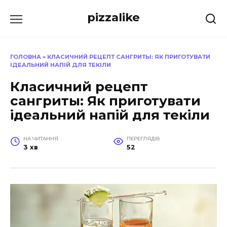
Перейти
pizzalike
до
вмісту
ГОЛОВНА
»
КЛАСИЧНИЙ РЕЦЕПТ САНГРИТЫ: ЯК ПРИГОТУВАТИ
ІДЕАЛЬНИЙ НАПІЙ ДЛЯ ТЕКІЛИ
Класичний рецепт
сангриты: Як приготувати
ідеальний напій для текіли
НА ЧИТАННЯ
ПЕРЕГЛЯДІВ
3 хв
52