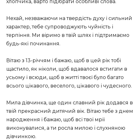
хлопчика, варто підібрати особливі слова.
Нехай, незважаючи на твердість духу і сильний
характер, тебе супроводжують чуйність і
терпіння. Ми віримо в твій шлях і підтримаємо
будь-які починання.
Вітаю з 13-річчям і бажаю, щоб в цей рік тобі
щастило, як ніколи, щоб вдавалося встигати в
усьому і всюди, щоб в житті твоєї було багато
всього цікавого, веселого, цікавого і чудесного.
Мила дівчинка, ще один славний рік додався в
твій прекрасний дитячий вік. Вітаю тебе з днем
​​народження і бажаю, щоб всі твої мрії
виконувалися, а ти росла милою і слухняною
дівчинкою.