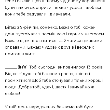
тебе і бажаю, щоб в твоєму чудовому королівстві
були тільки сюрпризи, тільки чудеса. І щоб всі
вони тебе радували і дивували.
Вітаю з 9-річчям, сонечко. Бажаю тобі кожен
день зустрічати з посмішкою і гарним настроєм.
Бажаю відмінно вчитися і займатися цікавими
справами. Бажаю чудових друзів і веселих
пригод в житті.
______ (ім’я)! Тобі сьогодні виповнилося 13 років!
Від всієї душі тобі бажаємо рости, цвісти і
посміхатися! Щоб тебе оточували тільки хороші
люди! Добра тобі, удачі, щастя і звичайно ж
любові!
У твій день народження бажаємо тобі бути