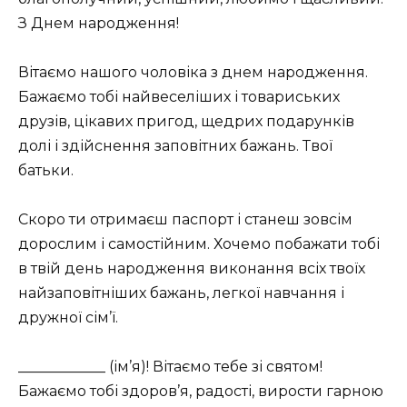
З Днем народження!
Вітаємо нашого чоловіка з днем ​​народження.
Бажаємо тобі найвеселіших і товариських
друзів, цікавих пригод, щедрих подарунків
долі і здійснення заповітних бажань. Твої
батьки.
Скоро ти отримаєш паспорт і станеш зовсім
дорослим і самостійним. Хочемо побажати тобі
в твій день народження виконання всіх твоїх
найзаповітніших бажань, легкої навчання і
дружної сім’ї.
____________ (ім’я)! Вітаємо тебе зі святом!
Бажаємо тобі здоров’я, радості, вирости гарною