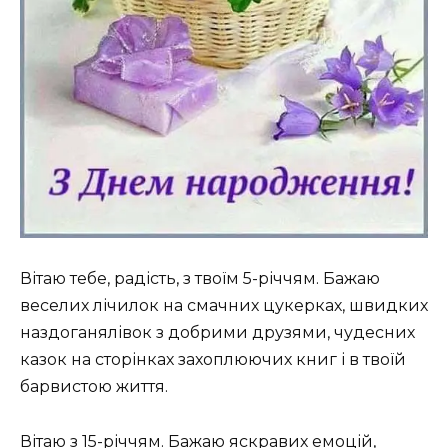
Вітаю тебе, радість, з твоїм 5-річчям. Бажаю
веселих лічилок на смачних цукерках, швидких
наздоганялівок з добрими друзями, чудесних
казок на сторінках захоплюючих книг і в твоїй
барвистою життя.
Вітаю з 15-річчям. Бажаю яскравих емоцій,