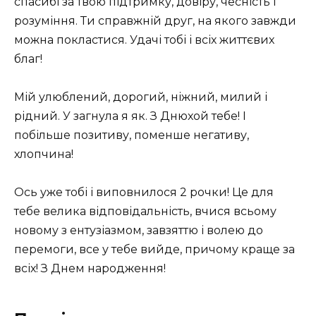
спасибі за твою підтримку, довіру, чесність і
розуміння. Ти справжній друг, на якого завжди
можна покластися. Удачі тобі і всіх життєвих
благ!
Мій улюблений, дорогий, ніжний, милий і
рідний. У загнула я як. З Днюхой тебе! І
побільше позитиву, поменше негативу,
хлопчина!
Ось уже тобі і виповнилося 2 рочки! Це для
тебе велика відповідальність, вчися всьому
новому з ентузіазмом, завзяттю і волею до
перемоги, все у тебе вийде, причому краще за
всіх! З Днем народження!