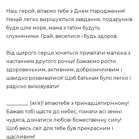
Наш герой, вітаємо тебе з Днем Народження!
Нехай легко вирішуються завдання, подарунків
буде ціле море, мама з татом будуть
слухняними. Грай, веселися і будь здоров.
Від щирого серця хочеться привітати малюка з
настанням другого рочки! Бажаємо рости
здоровеньким, активним, доброзичливим і
швидко розвиватися! Щоб батькам було легко і
радісно виховувати!
_________ (ім’я)! вітаютебе з тринадцятирічному!
Бажаю тобі щастя до небес, пізнати всі земні
чудеса, дізнатися любові божественну силу!
Щоб весь світ для тебе був прекрасним і
щасливим!