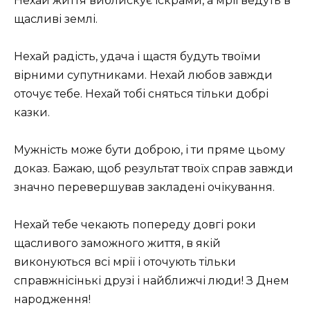
Нехай життя виблискує іскрами, а мрії ведуть в
щасливі землі.
Нехай радість, удача і щастя будуть твоїми
вірними супутниками. Нехай любов завжди
оточує тебе. Нехай тобі сняться тільки добрі
казки.
Мужність може бути доброю, і ти пряме цьому
доказ. Бажаю, щоб результат твоїх справ завжди
значно перевершував закладені очікування.
Нехай тебе чекають попереду довгі роки
щасливого заможного життя, в якій
виконуються всі мрії і оточують тільки
справжнісінькі друзі і найближчі люди! З Днем
народження!