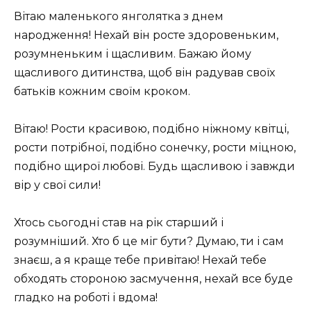
Вітаю маленького янголятка з днем ​​
народження! Нехай він росте здоровеньким,
розумненьким і щасливим. Бажаю йому
щасливого дитинства, щоб він радував своїх
батьків кожним своїм кроком.
Вітаю! Рости красивою, подібно ніжному квітці,
рости потрібної, подібно сонечку, рости міцною,
подібно щирої любові. Будь щасливою і завжди
вір у свої сили!
Хтось сьогодні став на рік старший і
розумніший. Хто б це міг бути? Думаю, ти і сам
знаєш, а я краще тебе привітаю! Нехай тебе
обходять стороною засмучення, нехай все буде
гладко на роботі і вдома!