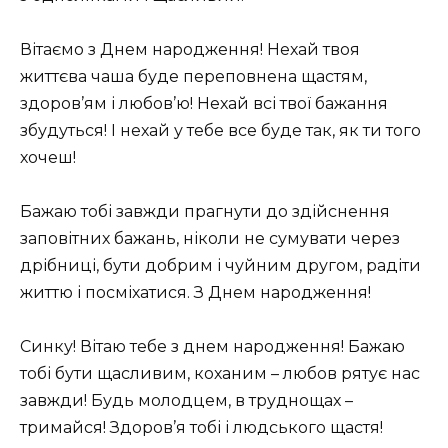
Вітаємо з Днем народження! Нехай твоя
життєва чаша буде переповнена щастям,
здоров’ям і любов’ю! Нехай всі твої бажання
збудуться! І нехай у тебе все буде так, як ти того
хочеш!
Бажаю тобі завжди прагнути до здійснення
заповітних бажань, ніколи не сумувати через
дрібниці, бути добрим і чуйним другом, радіти
життю і посміхатися. З Днем народження!
Синку! Вітаю тебе з днем ​​народження! Бажаю
тобі бути щасливим, коханим – любов рятує нас
завжди! Будь молодцем, в труднощах –
тримайся! Здоров’я тобі і людського щастя!