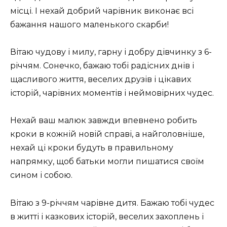
місці. І нехай добрий чарівник виконає всі
бажання нашого маленького скарби!
Вітаю чудову і милу, гарну і добру дівчинку з 6-
річчям. Сонечко, бажаю тобі радісних днів і
щасливого життя, веселих друзів і цікавих
історій, чарівних моментів і неймовірних чудес.
Нехай ваш малюк завжди впевнено робить
кроки в кожній новій справі, а найголовніше,
нехай ці кроки будуть в правильному
напрямку, щоб батьки могли пишатися своїм
сином і собою.
Вітаю з 9-річчям чарівне дитя. Бажаю тобі чудес
в житті і казкових історій, веселих захоплень і