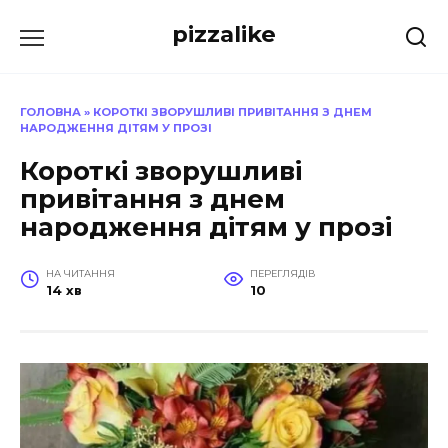
Перейти
pizzalike
до
вмісту
ГОЛОВНА
»
КОРОТКІ ЗВОРУШЛИВІ ПРИВІТАННЯ З ДНЕМ
НАРОДЖЕННЯ ДІТЯМ У ПРОЗІ
Короткі зворушливі
привітання з днем
народження дітям у прозі
НА ЧИТАННЯ
ПЕРЕГЛЯДІВ
14 хв
10