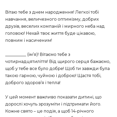
Вітаю тебе з днем ​​народження! Легкої тобі
навчання, величезного оптимізму, добрих
друзів, веселих компаній і мирного неба над
головою! Нехай твоє життя буде цікавою,
повним і насиченим!
__________ (ім’я)! Вітаємо тебе з
чотирнадцятиліття! Від щирого серця бажаємо,
щоб у тебе все було добре! Щоб ти завжди була
такою гарною, чуйною і доброю! Щастя тобі,
доброго здоров’я і тепла!
У цей момент важливо показати дитині, що
дорослі хочуть зрозуміти і підтримати його.
Кожне свято – це подія, а щоб 14-річного