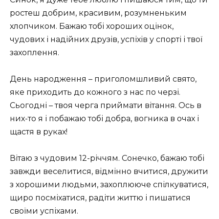
ростеш добрим, красивим, розумненьким
хлопчиком. Бажаю тобі хороших оцінок,
чудових і надійних друзів, успіхів у спорті і твої
захоплення.
День народження – приголомшливий свято,
яке приходить до кожного з нас по черзі.
Сьогодні – твоя черга приймати вітання. Ось в
них-то я і побажаю тобі добра, вогника в очах і
щастя в руках!
Вітаю з чудовим 12-річчям. Сонечко, бажаю тобі
завжди веселитися, відмінно вчитися, дружити
з хорошими людьми, захоплююче спілкуватися,
щиро посміхатися, радіти життю і пишатися
своїми успіхами.