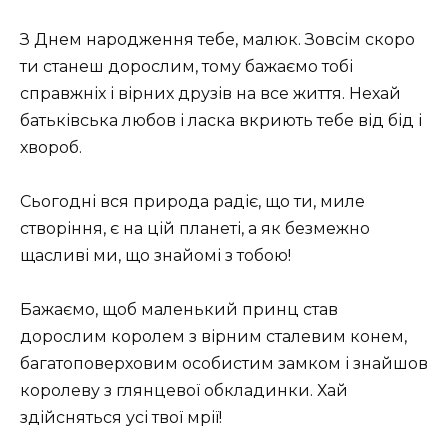
З Днем народження тебе, малюк. Зовсім скоро
ти станеш дорослим, тому бажаємо тобі
справжніх і вірних друзів на все життя. Нехай
батьківська любов і ласка вкриють тебе від бід і
хвороб.
Сьогодні вся природа радіє, що ти, миле
створіння, є на цій планеті, а як безмежно
щасливі ми, що знайомі з тобою!
Бажаємо, щоб маленький принц став
дорослим королем з вірним сталевим конем,
багатоповерховим особистим замком і знайшов
королеву з глянцевої обкладинки. Хай
здійсняться усі твої мрії!