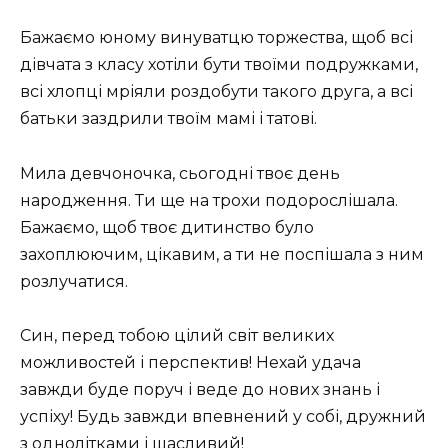
Бажаємо юному винуватцю торжества, щоб всі
дівчата з класу хотіли бути твоїми подружками,
всі хлопці мріяли роздобути такого друга, а всі
батьки заздрили твоїм мамі і татові.
Мила девчоночка, сьогодні твоє день
народження. Ти ще на трохи подорослішала.
Бажаємо, щоб твоє дитинство було
захоплюючим, цікавим, а ти не поспішала з ним
розлучатися.
Син, перед тобою цілий світ великих
можливостей і перспектив! Нехай удача
завжди буде поруч і веде до нових знань і
успіху! Будь завжди впевнений у собі, дружний
з однолітками і щасливий!