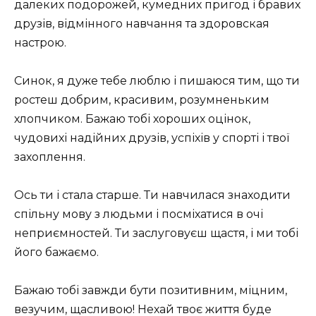
далеких подорожей, кумедних пригод і бравих
друзів, відмінного навчання та здоровская
настрою.
Синок, я дуже тебе люблю і пишаюся тим, що ти
ростеш добрим, красивим, розумненьким
хлопчиком. Бажаю тобі хороших оцінок,
чудовихі надійних друзів, успіхів у спорті і твої
захоплення.
Ось ти і стала старше. Ти навчилася знаходити
спільну мову з людьми і посміхатися в очі
неприємностей. Ти заслуговуєш щастя, і ми тобі
його бажаємо.
Бажаю тобі завжди бути позитивним, міцним,
везучим, щасливою! Нехай твоє життя буде