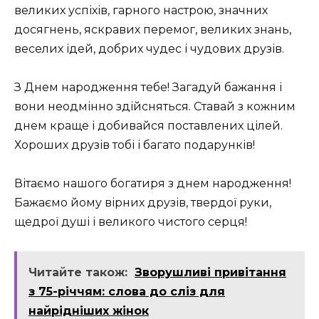
великих успіхів, гарного настрою, значних
досягнень, яскравих перемог, великих знань,
веселих ідей, добрих чудес і чудових друзів.
З Днем народження тебе! Загадуй бажання і
вони неодмінно здійсняться. Ставай з кожним
днем ​​краще і добивайся поставлених цілей.
Хороших друзів тобі і багато подарунків!
Вітаємо нашого богатиря з днем ​​народження!
Бажаємо йому вірних друзів, твердої руки,
щедрої душі і великого чистого серця!
Читайте також:
Зворушливі привітання
з 75-річчям: слова до сліз для
найрідніших жінок