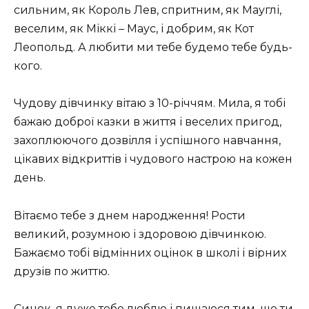
сильним, як Король Лев, спритним, як Мауглі,
веселим, як Міккі – Маус, і добрим, як Кот
Леопольд. А любити ми тебе будемо тебе будь-
кого.
Чудову дівчинку вітаю з 10-річчям. Мила, я тобі
бажаю доброї казки в життя і веселих пригод,
захоплюючого дозвілля і успішного навчання,
цікавих відкриттів і чудового настрою на кожен
день.
Вітаємо тебе з днем ​​народження! Рости
великий, розумною і здоровою дівчинкою.
Бажаємо тобі відмінних оцінок в школі і вірних
друзів по життю.
Синок, я дуже тебе люблю і пишаюся тим, що ти