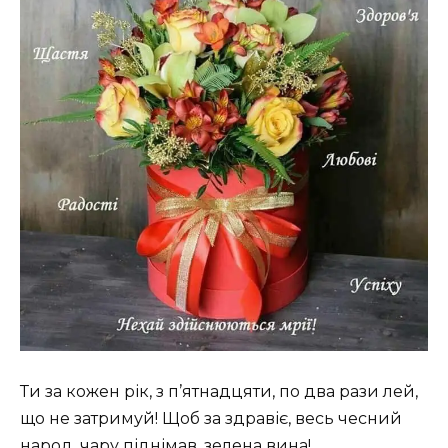
Ти за кожен рік, з п’ятнадцяти, по два рази лей,
що не затримуй! Щоб за здравіє, весь чесний
народ, чару піднімав, зелена вина!