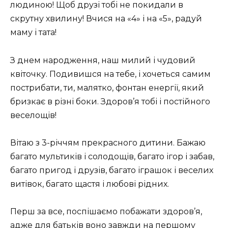
людиною! Щоб друзі тобі не покидали в
скрутну хвилину! Вчися на «4» і на «5», радуй
маму і тата!
З днем ​​народження, наш милий і чудовий
квіточку. Подивишся на тебе, і хочеться самим
пострибати, ти, малятко, фонтан енергії, який
бризкає в різні боки. Здоров’я тобі і постійного
веселощів!
Вітаю з 3-річчям прекрасного дитини. Бажаю
багато мультиків і солодощів, багато ігор і забав,
багато пригод і друзів, багато іграшок і веселих
витівок, багато щастя і любові рідних.
Перш за все, поспішаємо побажати здоров’я,
адже для батьків воно завжди на першому