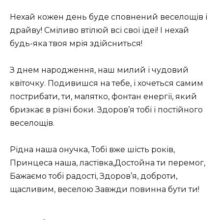
Нехай кожен день буде сповнений веселощів і
драйву! Сміливо втілюй всі свої ідеї! І нехай
будь-яка твоя мрія здійсниться!
З днем ​​народження, наш милий і чудовий
квіточку. Подивишся на тебе, і хочеться самим
пострибати, ти, малятко, фонтан енергії, який
бризкає в різні боки. Здоров’я тобі і постійного
веселощів.
Рідна наша онучка, Тобі вже шість років,
Принцеса наша, ластівка,Достойна ти перемог,
Бажаємо тобі радості, Здоров’я, доброти,
щасливим, веселою Завжди повинна бути ти!