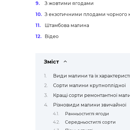
З жовтими ягодами
З екзотичними плодами чорного 
Штамбова малина
Відео
Зміст
Види малини та їх характерис
Сорти малини крупноплідної
Кращі сорти ремонтантної мал
Різновиди малини звичайної
Ранньостиглі ягоди
Середньостиглі сорти