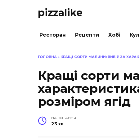
Перейти
pizzalike
до
вмісту
Ресторан
Рецепти
Хобі
Кул
ГОЛОВНА
»
КРАЩІ СОРТИ МАЛИНИ: ВИБІР ЗА ХАРА
Кращі сорти ма
характеристик
розміром ягід
НА ЧИТАННЯ
23 хв