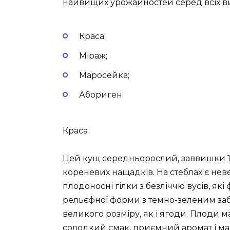
найвищих урожайностей серед всіх вид
Краса;
Міраж;
Маросейка;
Абориген.
Краса
Цей кущ середньорослий, заввишки 1,6
кореневих нащадків. На стеблах є неве
плодоносні гілки з безліччю вусів, як
рельєфної форми з темно-зеленим за
великого розміру, як і ягоди. Плоди 
солодкий смак, приємний аромат і мас