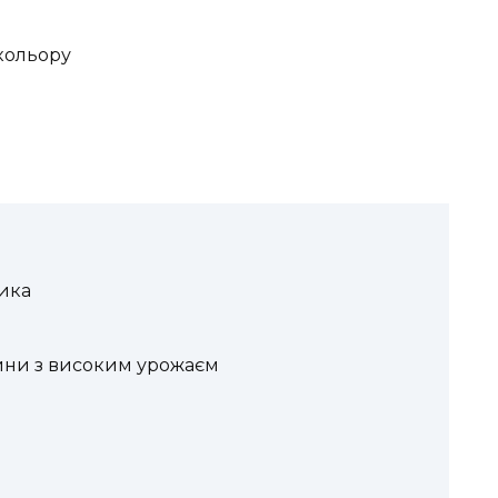
кольору
тика
ини з високим урожаєм