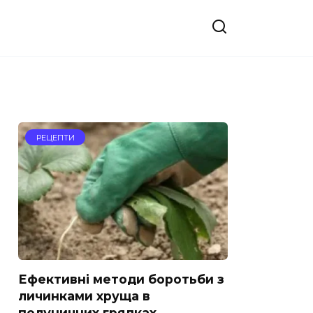
РЕЦЕПТИ
Ефективні методи боротьби з
личинками хруща в
полуничних грядках