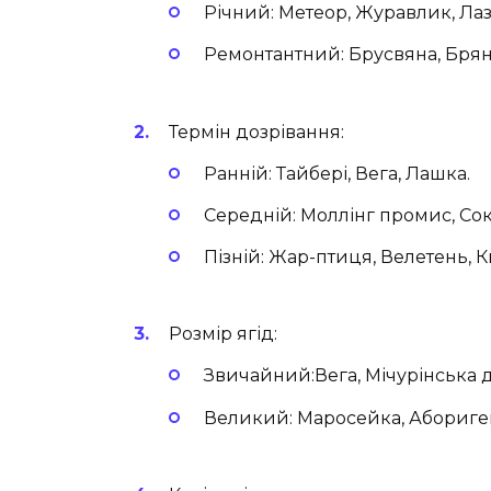
Річний: Метеор, Журавлик, Ла
Ремонтантний: Брусвяна, Брян
Термін дозрівання:
Ранній: Тайбері, Вега, Лашка.
Середній: Моллінг промис, Со
Пізній: Жар-птиця, Велетень, 
Розмір ягід:
Звичайний:Вега, Мічурінська д
Великий: Маросейка, Абориге