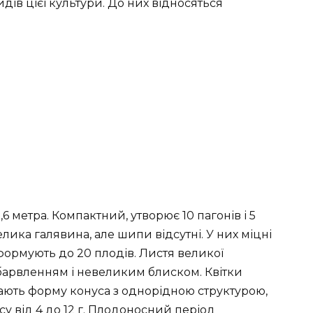
ів цієї культури. До них відносяться
 метра. Компактний, утворює 10 пагонів і 5
лика галявина, але шипи відсутні. У них міцні
і формують до 20 плодів. Листя великої
барвленням і невеликим блиском. Квітки
мають форму конуса з однорідною структурою,
у від 4 до 12 г. Плодоносний період