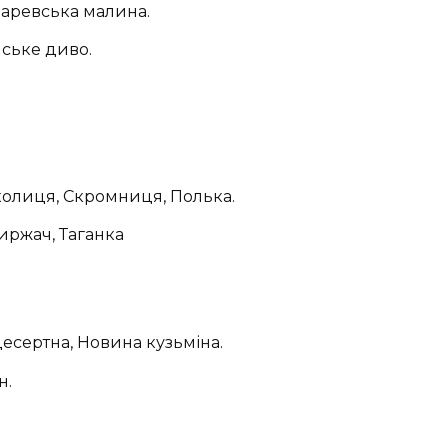
заревська малина.
ське диво.
колиця, Скромниця, Полька.
Киржач, Таганка
есертна, Новина кузьміна.
н.