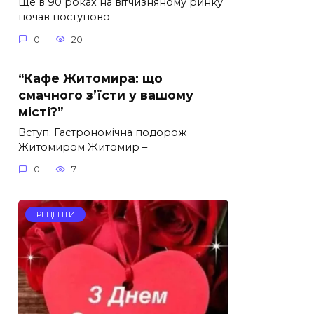
Ще в 90 роках на вітчизняному ринку
почав поступово
0
20
“Кафе Житомира: що
смачного з’їсти у вашому
місті?”
Вступ: Гастрономічна подорож
Житомиром Житомир –
0
7
РЕЦЕПТИ