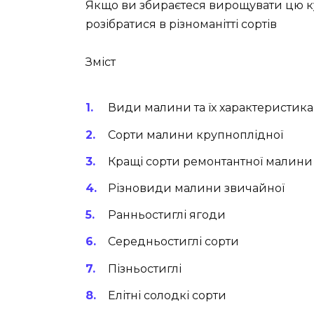
Якщо ви збираєтеся вирощувати цю кул
розібратися в різноманітті сортів
Зміст
Види малини та їх характеристика
Сорти малини крупноплідної
Кращі сорти ремонтантної малини
Різновиди малини звичайної
Ранньостиглі ягоди
Середньостиглі сорти
Пізньостиглі
Елітні солодкі сорти