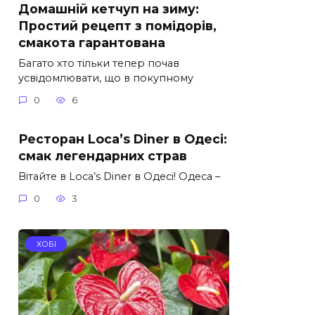
Домашній кетчуп на зиму:
Простий рецепт з помідорів,
смакота гарантована
Багато хто тільки тепер почав
усвідомлювати, що в покупному
0
6
Ресторан Loca’s Diner в Одесі:
смак легендарних страв
Вітайте в Loca’s Diner в Одесі! Одеса –
0
3
ХОБІ