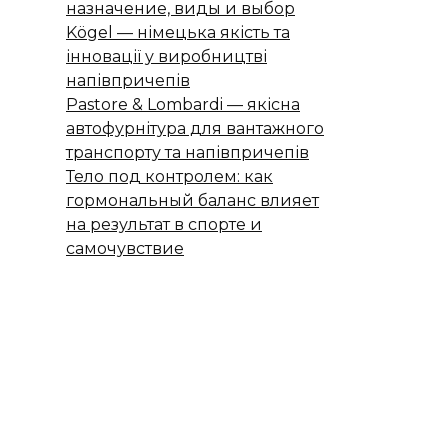
назначение, виды и выбор
Kögel — німецька якість та
інновації у виробництві
напівпричепів
Pastore & Lombardi — якісна
автофурнітура для вантажного
транспорту та напівпричепів
Тело под контролем: как
гормональный баланс влияет
на результат в спорте и
самочувствие