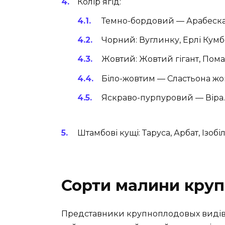
Колір ягід:
Темно-бордовий — Арабеска
Чорний: Вуглинку, Ерлі Кумб
Жовтий: Жовтий гігант, Пома
Біло-жовтим — Сластьона жов
Яскраво-пурпуровий — Віра.
Штамбові кущі: Таруса, Арбат, Ізобі
Сорти малини круп
Представники крупноплодовых видів ду