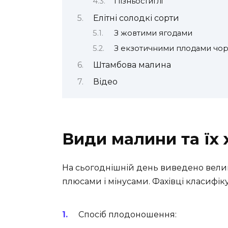
Пізньостиглі
Елітні солодкі сорти
З жовтими ягодами
З екзотичними плодами чор
Штамбова малина
Відео
Види малини та їх
На сьогоднішній день виведено велику
плюсами і мінусами. Фахівці класифіку
Спосіб плодоношення: