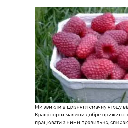
Ми звикли відрізняти смачну ягоду від
Кращі сорти малини добре приживают
працювати з ними правильно, спираюч