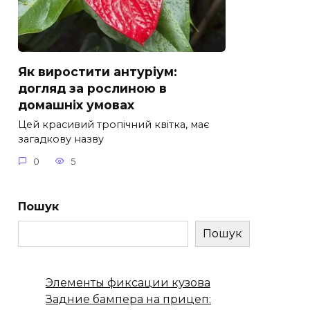
Як виростити антуріум:
догляд за рослиною в
домашніх умовах
Цей красивий тропічний квітка, має
загадкову назву
0
5
Пошук
Пошук
Элементы фиксации кузова
Задние бампера на прицеп: