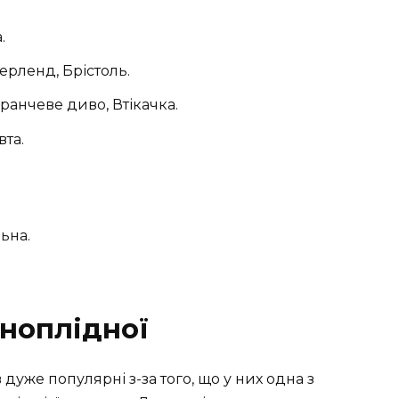
.
ерленд, Брістоль.
ранчеве диво, Втікачка.
та.
льна.
ноплідної
же популярні з-за того, що у них одна з