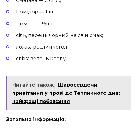
Сметана — 2 ст. л.;
Помідор — 1 шт.;
Лимон — ½шт.;
сіль, перець чорний на свій смак;
ложка рослинної олії;
свіжа зелень кропу.
Читайте також:
Щиросердечні
привітання у прозі до Тетяниного дня:
найкращі побажання
Загальна інформація: