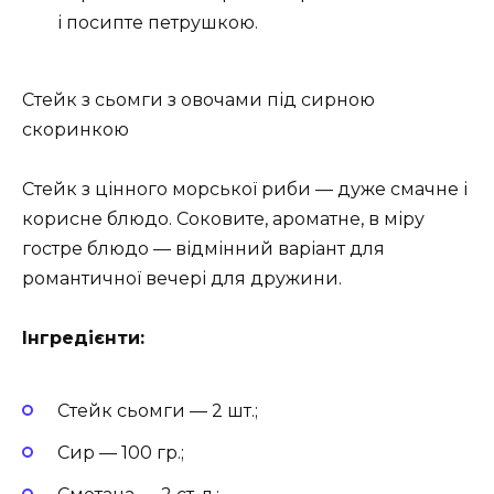
і посипте петрушкою.
Стейк з сьомги з овочами під сирною
скоринкою
Стейк з цінного морської риби — дуже смачне і
корисне блюдо. Соковите, ароматне, в міру
гостре блюдо — відмінний варіант для
романтичної вечері для дружини.
Інгредієнти:
Стейк сьомги — 2 шт.;
Сир — 100 гр.;