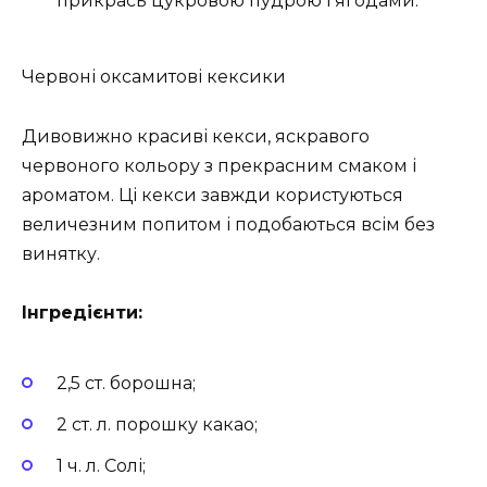
прикрась цукровою пудрою і ягодами.
Червоні оксамитові кексики
Дивовижно красиві кекси, яскравого
червоного кольору з прекрасним смаком і
ароматом. Ці кекси завжди користуються
величезним попитом і подобаються всім без
винятку.
Інгредієнти:
2,5 ст. борошна;
2 ст. л. порошку какао;
1 ч. л. Солі;