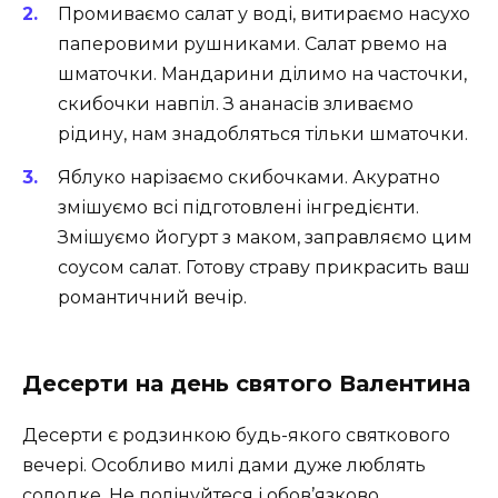
Промиваємо салат у воді, витираємо насухо
паперовими рушниками. Салат рвемо на
шматочки. Мандарини ділимо на часточки,
скибочки навпіл. З ананасів зливаємо
рідину, нам знадобляться тільки шматочки.
Яблуко нарізаємо скибочками. Акуратно
змішуємо всі підготовлені інгредієнти.
Змішуємо йогурт з маком, заправляємо цим
соусом салат. Готову страву прикрасить ваш
романтичний вечір.
Десерти на день святого Валентина
Десерти є родзинкою будь-якого святкового
вечері. Особливо милі дами дуже люблять
солодке. Не полінуйтеся і обов’язково