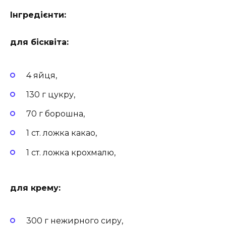
Інгредієнти:
для бісквіта:
4 яйця,
130 г цукру,
70 г борошна,
1 ст. ложка какао,
1 ст. ложка крохмалю,
для крему:
300 г нежирного сиру,