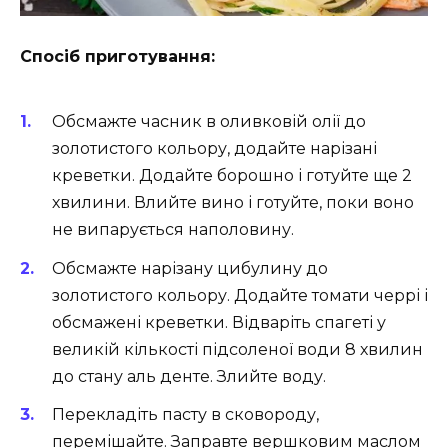
Спосіб приготування:
Обсмажте часник в оливковій олії до
золотистого кольору, додайте нарізані
креветки. Додайте борошно і готуйте ще 2
хвилини. Влийте вино і готуйте, поки воно
не випарується наполовину.
Обсмажте нарізану цибулину до
золотистого кольору. Додайте томати черрі і
обсмажені креветки. Відваріть спагеті у
великій кількості підсоленої води 8 хвилин
до стану аль денте. Злийте воду.
Перекладіть пасту в сковороду,
перемішайте. Заправте вершковим маслом