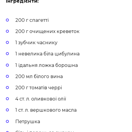
Інгредієнти:
200 г спагетті
200 г очищених креветок
1 зубчик часнику
1 невелика біла цибулина
1 їдальня ложка борошна
200 мл білого вина
200 г томатів черрі
4 ст. л. оливкової олії
1 ст. л. вершкового масла
Петрушка