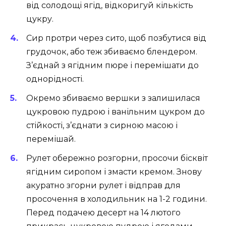
від солодощі ягід, відкоригуй кількість
цукру.
Сир протри через сито, щоб позбутися від
грудочок, або теж збиваємо блендером.
З’єднай з ягідним пюре і перемішати до
однорідності.
Окремо збиваємо вершки з залишилася
цукровою пудрою і ванільним цукром до
стійкості, з’єднати з сирною масою і
перемішай.
Рулет обережно розгорни, просочи бісквіт
ягідним сиропом і змасти кремом. Знову
акуратно згорни рулет і відправ для
просочення в холодильник на 1-2 години.
Перед подачею десерт на 14 лютого