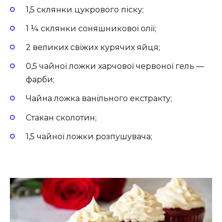
1,5 склянки цукрового піску;
1 ¼ склянки соняшникової олії;
2 великих свіжих курячих яйця;
0,5 чайної ложки харчової червоної гель —
фарби;
Чайна ложка ванільного екстракту;
Стакан сколотин;
1,5 чайної ложки розпушувача;