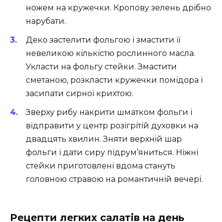
ножем на кружечки. Кропову зелень дрібно
нарубати.
Деко застелити фольгою і змастити її
невеликою кількістю рослинного масла.
Укласти на фольгу стейки. Змастити
сметаною, розкласти кружечки помідора і
засипати сирної крихтою.
Зверху рибу накрити шматком фольги і
відправити у центр розігрітій духовки на
двадцять хвилин. Зняти верхній шар
фольги і дати сиру підрум’яниться. Ніжні
стейки приготовлені вдома стануть
головною стравою на романтичній вечері.
Рецепти легких салатів на день