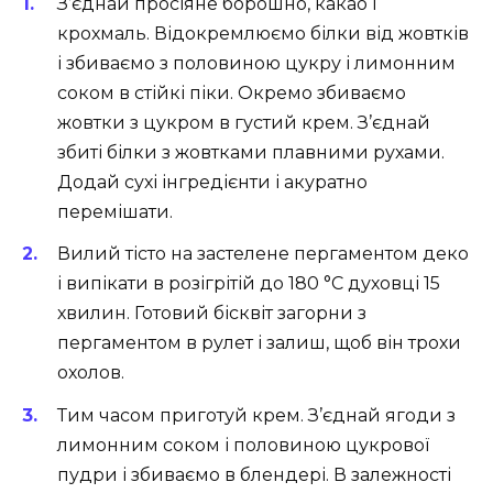
З’єднай просіяне борошно, какао і
крохмаль. Відокремлюємо білки від жовтків
і збиваємо з половиною цукру і лимонним
соком в стійкі піки. Окремо збиваємо
жовтки з цукром в густий крем. З’єднай
збиті білки з жовтками плавними рухами.
Додай сухі інгредієнти і акуратно
перемішати.
Вилий тісто на застелене пергаментом деко
і випікати в розігрітій до 180 °C духовці 15
хвилин. Готовий бісквіт загорни з
пергаментом в рулет і залиш, щоб він трохи
охолов.
Тим часом приготуй крем. З’єднай ягоди з
лимонним соком і половиною цукрової
пудри і збиваємо в блендері. В залежності