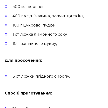
400 мл вершків,
400 г ягід (малина, полуниця та ін),
100 г цукрової пудри
1 ст. ложка лимонного соку
10 г ванільного цукру,
для просочення:
3 ст. ложки ягідного сиропу.
Спосіб приготування: