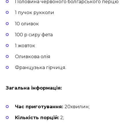
Половина червоного болгарського перцю
1 пучок рукколи
10 оливок
100 р сиру фета
1 жовток
Оливкова олія
Французька гірчиця.
Загальна інформація:
Час приготування:
20хвилин;
Кількість порцій:
2;