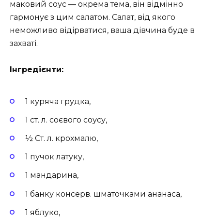
маковий соус — окрема тема, він відмінно
гармонує з цим салатом. Салат, від якого
неможливо відірватися, ваша дівчина буде в
захваті.
Інгредієнти:
1 куряча грудка,
1 ст. л. соєвого соусу,
½ Ст. л. крохмалю,
1 пучок латуку,
1 мандарина,
1 банку консерв. шматочками ананаса,
1 яблуко,