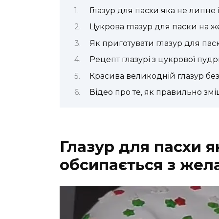
Глазур для пасхи яка не липне 
Цукрова глазур для паски на ж
Як приготувати глазур для пас
Рецепт глазурі з цукрової пуд
Красива великодній глазур без
Відео про те, як правильно змі
Глазур для пасхи я
обсипається з жел