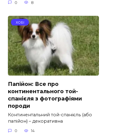
0
8
ХОБІ
Папійон: Все про
континентального той-
спанієля з фотографіями
породи
Континентальний той-спанієль (або
папійон) – декоративна
0
14