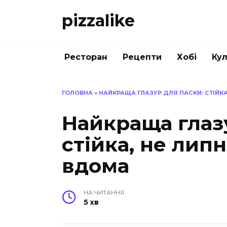
Перейти
pizzalike
до
вмісту
Ресторан
Рецепти
Хобі
Кул
ГОЛОВНА
»
НАЙКРАЩА ГЛАЗУР ДЛЯ ПАСКИ: СТІЙКА
Найкраща глаз
стійка, не лип
вдома
НА ЧИТАННЯ
5 хв