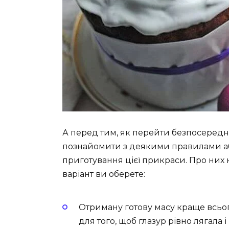
А перед тим, як перейти безпосереднь
познайомити з деякими правилами або
приготування цієї прикраси. Про них 
варіант ви оберете:
Отриману готову масу краще всьог
для того, щоб глазур рівно лягала і