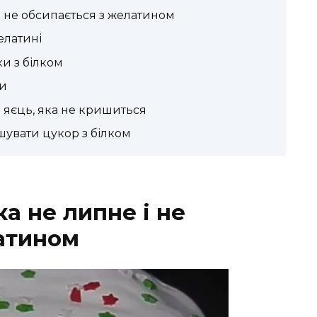
і не обсипається з желатином
елатині
ки з білком
ри
 яєць, яка не кришиться
шувати цукор з білком
ка не липне і не
атином