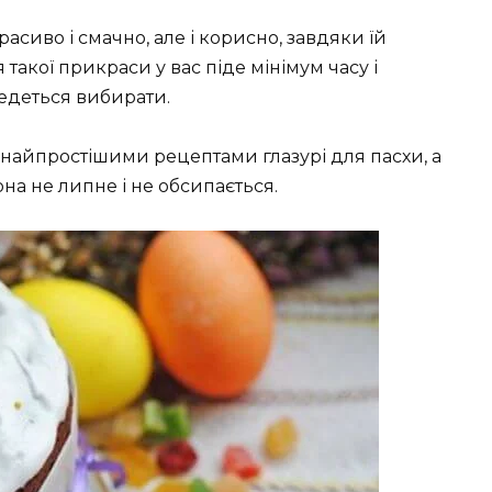
расиво і смачно, але і корисно, завдяки їй
такої прикраси у вас піде мінімум часу і
оведеться вибирати.
 найпростішими рецептами глазурі для пасхи, а
она не липне і не обсипається.