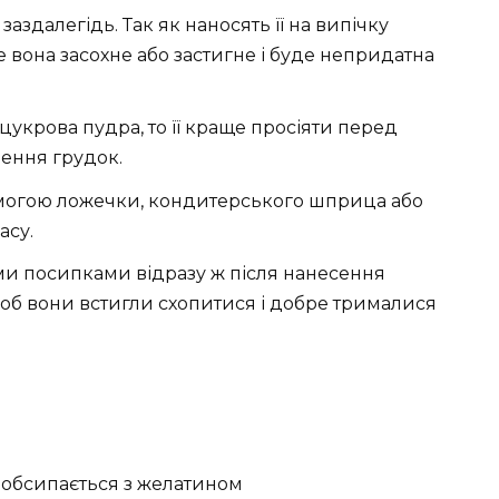
заздалегідь. Так як наносять її на випічку
е вона засохне або застигне і буде непридатна
цукрова пудра, то її краще просіяти перед
ення грудок.
омогою ложечки, кондитерського шприца або
асу.
и посипками відразу ж після нанесення
щоб вони встигли схопитися і добре трималися
е обсипається з желатином