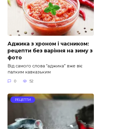
Аджика з хроном і часником:
рецепти без варіння на зиму з
фото
Від самого слова “аджика” вже віє
палким кавказьким
0
52
РЕЦЕПТИ