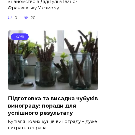
Знайомство з Діді Гулі в Івано-
Франківську У самому
0
20
ХОБІ
Підготовка та висадка чубуків
винограду: поради для
успішного результату
Купівля нових кущів винограду – дуже
витратна справа