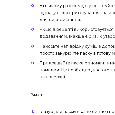
Ні в якому разі помадку не готуйте 
відразу після приготування, інакш
для використання.
Якщо в рецепті використовується 
додаванням. Інакше є ризик утвор
Наносьте напіврідку суміш з доп
просто занурюйте паску в готову м
Прикрашайте паска різноманітним
помадки. Це необхідно для того, 
на поверхні.
Зміст
Глазур для пасхи яка не липне і н