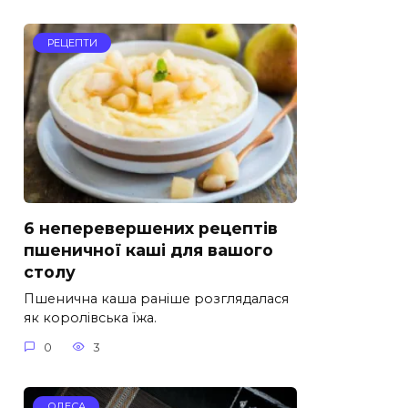
РЕЦЕПТИ
6 неперевершених рецептів
пшеничної каші для вашого
столу
Пшенична каша раніше розглядалася
як королівська їжа.
0
3
ОДЕСА