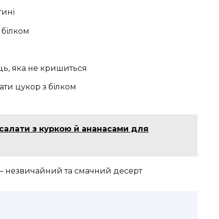
тині
 білком
ць, яка не кришиться
ати цукор з білком
 салати з куркою й ананасами для
 – незвичайний та смачний десерт