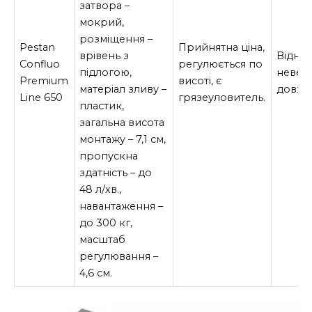
затвора –
мокрий,
розміщення –
Pestan
Прийнятна ціна,
врівень з
Відно
Confluo
регулюється по
підлогою,
невел
Premium
висоті, є
матеріал зливу –
довжи
Line 650
грязеуловитель.
пластик,
загальна висота
монтажу – 7,1 см,
пропускна
здатність – до
48 л/хв.,
навантаження –
до 300 кг,
масштаб
регулювання –
4,6 см.