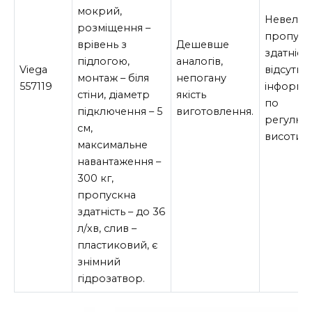
мокрий,
Невелик
розміщення –
пропуск
врівень з
Дешевше
здатність
підлогою,
аналогів,
Viega
відсутня
монтаж – біля
непогану
557119
інформа
стіни, діаметр
якість
по
підключення – 5
виготовлення.
регулю
см,
висоти.
максимальне
навантаження –
300 кг,
пропускна
здатність – до 36
л/хв, слив –
пластиковий, є
знімний
гідрозатвор.