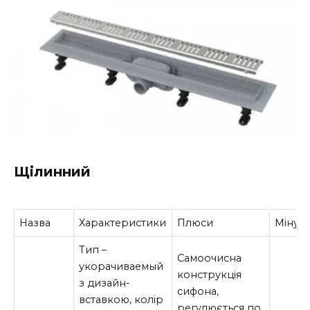
Щілинний
Назва
Характеристики
Плюси
Мінус
Тип –
Самоочисна
укорачиваемый
конструкція
з дизайн-
сифона,
вставкою, колір
регулюється по