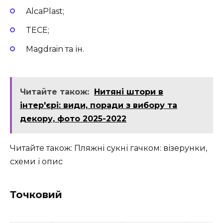
AlcaPlast;
TECE;
Magdrain та ін.
Читайте також:
Нитяні штори в
інтер'єрі: види, поради з вибору та
декору, фото 2025-2022
Читайте також: Пляжні сукні гачком: візерунки,
схеми і опис
Точковий