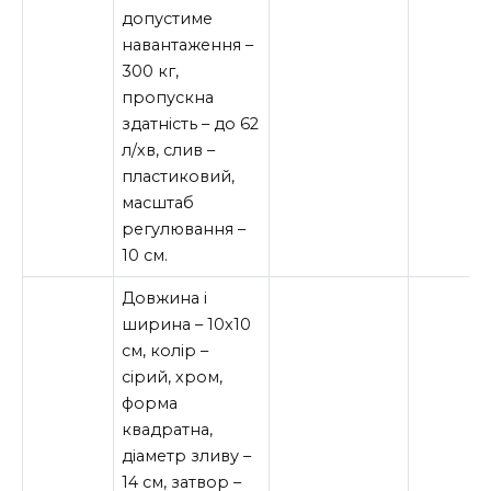
допустиме
навантаження –
300 кг,
пропускна
здатність – до 62
л/хв, слив –
пластиковий,
масштаб
регулювання –
10 см.
Довжина і
ширина – 10х10
см, колір –
сірий, хром,
форма
квадратна,
діаметр зливу –
14 см, затвор –