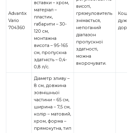
вставки – хром,
висоті,
матеріал –
Advantix
грязеуловитель
Кошту
пластик,
Vario
знімається,
дуже
габарити – 30-
704360
непоганий
дорог
120 см,
діапазон
монтажна
пропускної
висота – 95-165
здатності,
см, пропускна
можна
здатність – 0,4-
вкорочувати.
0,8 л/с.
Діаметр зливу –
8 см, довжина
зовнішньої
частини – 65 см,
ширина – 7,5 см,
колір – матовий,
хром, форма –
прямокутна, тип