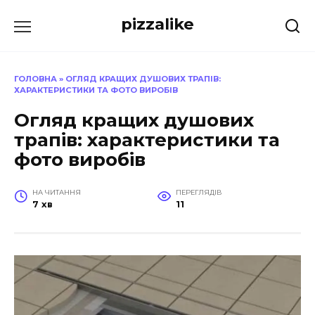
Перейти
pizzalike
до
вмісту
ГОЛОВНА
»
ОГЛЯД КРАЩИХ ДУШОВИХ ТРАПІВ:
ХАРАКТЕРИСТИКИ ТА ФОТО ВИРОБІВ
Огляд кращих душових
трапів: характеристики та
фото виробів
НА ЧИТАННЯ
ПЕРЕГЛЯДІВ
7 хв
11