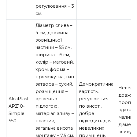
регулювання – 3
см.
Діаметр слива –
4 см, довжина
зовнішньої
частини – 55 см,
ширина – 6 см,
колір – матовий,
хром, форма –
прямокутна, тип
затвора – сухий,
Демократична
Невели
розміщення –
вартість,
довжин
AlcaPlast
врівень з
регулюється
пропус
APZ10-
підлогою,
по висоті,
здатніст
Simple
матеріал зливу –
добре
малий
550
пластик,
підходить для
діаметр
загальна висота
невеликих
зливу.
монтажу – 7,5 см,
приміщень.