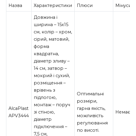
Назва
Характеристики
Плюси
Мінуси
Довжина і
ширина – 15х15
см, колір – хром,
сірий, матовий,
форма
квадратна,
діаметр зливу –
14 см, затвор –
мокрий і сухий,
розміщення –
врівень з
Оптимальні
підлогою,
розміри,
монтаж – поруч
AlcaPlast
гарна якість,
зі стіною,
Немає.
APV3444
можливість
діаметр
регулювання
підключення –
по висоті.
7,5 см,