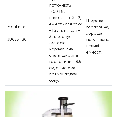
потужність –
1200 Вт,
швидкостей – 2,
Широка
ємність для соку
Moulinex
горловина,
– 1,25 л, м’якоті –
хороша
3 л, корпус
JU655H30
потужність,
(матеріал) –
великі
нержавіюча
ємності.
сталь, ширина
горловини – 8,5
см, є система
прямої подачі
соку.