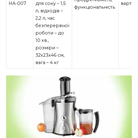
HA-007
для соку – 1,5
вартіст
функціональність.
л, відходів –
2,2 л, час
безперервної
роботи – до
10 хв.,
розміри –
32х23х46 см,
вага – 4 кг