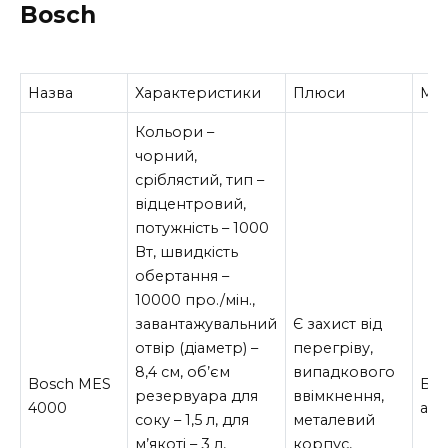
Bosch
Назва
Характеристики
Плюси
Мін
Кольори –
чорний,
сріблястий, тип –
відцентровий,
потужність – 1000
Вт, швидкість
обертання –
10000 про./мін.,
завантажувальний
Є захист від
отвір (діаметр) –
перегріву,
8,4 см, об’єм
випадкового
Bosch MES
Біл
резервуара для
ввімкнення,
4000
ана
соку – 1,5 л, для
металевий
м’якоті – 3 л,
корпус,