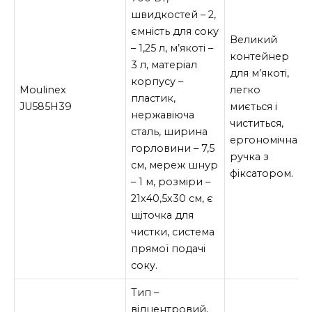
швидкостей – 2,
ємність для соку
Великий
– 1,25 л, м’якоті –
контейнер
3 л, матеріал
для м’якоті,
корпусу –
Moulinex
легко
пластик,
JU585H39
миється і
нержавіюча
чиститься,
сталь, ширина
ергономічна
горловини – 7,5
ручка з
см, мереж шнур
фіксатором.
– 1 м, розміри –
21х40,5х30 см, є
щіточка для
чистки, система
прямої подачі
соку.
Тип –
відцентровий,