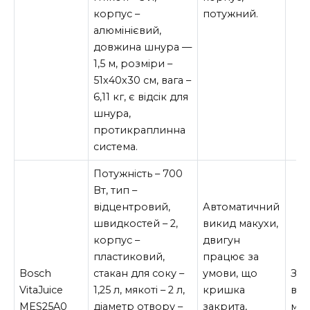
корпус –
потужний.
алюмінієвий,
довжина шнура —
1,5 м, розміри –
51х40х30 см, вага –
6,11 кг, є відсік для
шнура,
протикраплинна
система.
Потужність – 700
Вт, тип –
відцентровий,
Автоматичний
швидкостей – 2,
викид макухи,
корпус –
двигун
пластиковий,
працює за
Bosch
стакан для соку –
умови, що
За
VitaJuice
1,25 л, мякоті – 2 л,
кришка
вар
MES25A0
діаметр отвору –
закрита,
мал