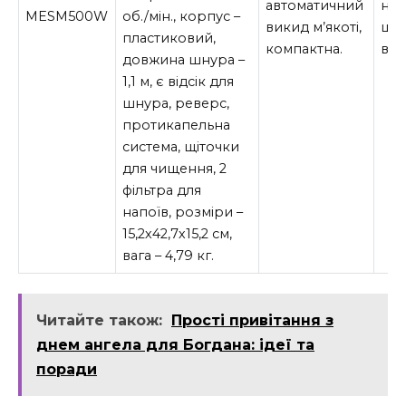
автоматичний
не
MESM500W
об./мін., корпус –
викид м’якоті,
шну
пластиковий,
компактна.
вар
довжина шнура –
1,1 м, є відсік для
шнура, реверс,
протикапельна
система, щіточки
для чищення, 2
фільтра для
напоїв, розміри –
15,2х42,7х15,2 см,
вага – 4,79 кг.
Читайте також:
Прості привітання з
днем ангела для Богдана: ідеї та
поради