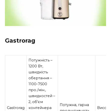
Gastrorag
Потужність –
1200 Вт,
швидкість
обертання –
1100-7500
про./мін.,
швидкостей –
2, об’єм
Потужна, гарна
Gastrorag
контейнера
Висок
продуктивність,