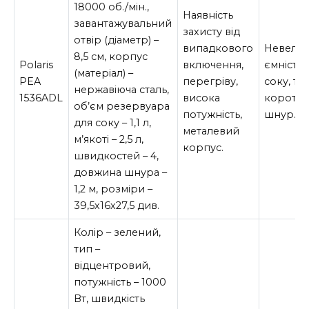
18000 об./мін.,
Наявність
завантажувальний
захисту від
отвір (діаметр) –
випадкового
Невели
8,5 см, корпус
Polaris
включення,
ємність 
(матеріал) –
PEA
перегріву,
соку, тр
нержавіюча сталь,
1536ADL
висока
коротк
об’єм резервуара
потужність,
шнур.
для соку – 1,1 л,
металевий
м’якоті – 2,5 л,
корпус.
швидкостей – 4,
довжина шнура –
1,2 м, розміри –
39,5х16х27,5 див.
Колір – зелений,
тип –
відцентровий,
потужність – 1000
Вт, швидкість