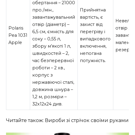
обертання – 21000
про./мін.,
Прийнятна
завантажувальний
вартість, є
Невели
отвір (діаметр) –
захист від
Polaris
отвір дл
6,5 см, ємність для
перегріву і
Pea 1031
заванта
соку – 0,55 л,
випадкового
Apple
маленьк
збору м’якоті 1 л,
включення,
резерву
швидкостей – 2,
непогана
час безперервної
потужність.
роботи – 2 хв.,
корпус з
нержавіючої сталі,
довжина шнура –
1,2 м, розміри –
32х12х24 див.
Читайте також: Вироби зі стрічок своїми руками