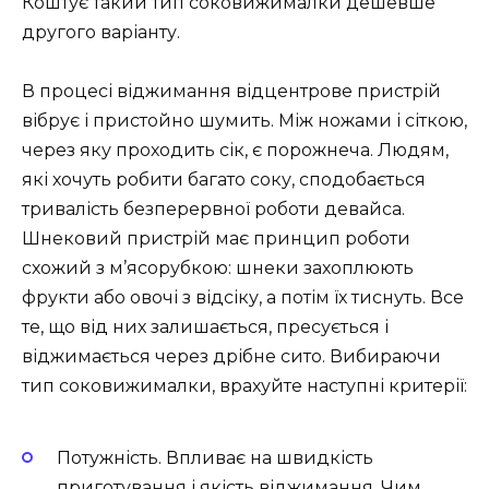
Коштує такий тип соковижималки дешевше
другого варіанту.
В процесі віджимання відцентрове пристрій
вібрує і пристойно шумить. Між ножами і сіткою,
через яку проходить сік, є порожнеча. Людям,
які хочуть робити багато соку, сподобається
тривалість безперервної роботи девайса.
Шнековий пристрій має принцип роботи
схожий з м’ясорубкою: шнеки захоплюють
фрукти або овочі з відсіку, а потім їх тиснуть. Все
те, що від них залишається, пресується і
віджимається через дрібне сито. Вибираючи
тип соковижималки, врахуйте наступні критерії:
Потужність. Впливає на швидкість
приготування і якість віджимання. Чим