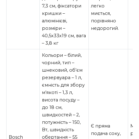
7,3 см, фіксатори
легко
кришки –
миється,
алюмінієві,
порівняно
розміри –
недорогий.
40,5х33х19 см, вага
– 3,8 кг
Кольори – білий,
чорний, тип –
шнековий, об’єм
резервуара – 1 л,
ємність для збору
м’якоті – 1,3 л,
висота посуду –
до 18 см,
швидкостей – 2,
потужність – 150,
Є пряма
Ма
Вт, швидкість
подача соку,
рез
Bosch
обертання – 55