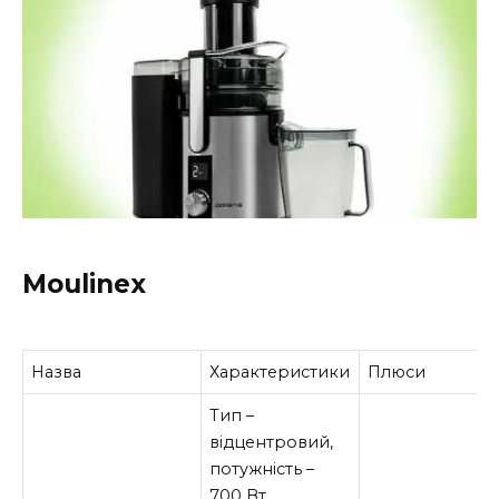
Moulinex
Назва
Характеристики
Плюси
Тип –
відцентровий,
потужність –
700 Вт,