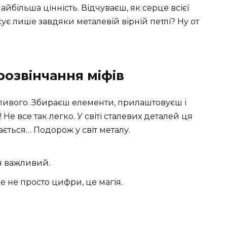
найбільша цінність. Відчуваєш, як серце всієї
є лише завдяки металевій вірній петлі? Ну от
розвінчання міфів
обливого. Збираєш елементи, прилаштовуєш і
 Не все так легко. У світі сталевих деталей ця
нається… Подорож у світ металу.
ін важливий.
це не просто цифри, це магія.