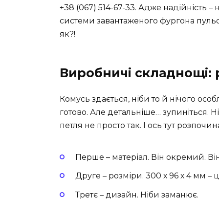
+38 (067) 514-67-33. Адже надійність – 
системи завантаженого фургона пульсу
як?!
Виробничі складнощі: 
Комусь здається, ніби то й нічого ос
готово. Але детальніше… зупиніться. Ні!
петля не просто так. І ось тут розпочи
Перше – матеріал. Він окремий. В
Друге – розміри. 300 х 96 х 4 мм – 
Третє – дизайн. Ніби заманює.