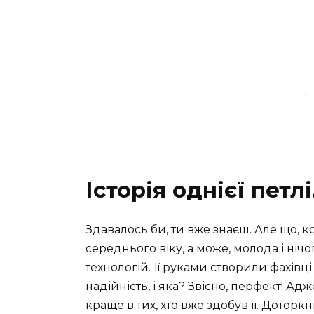
Історія однієї петл
Здавалось би, ти вже знаєш. Але що, ко
середнього віку, а може, молода і нічо
технологій. Її руками створили фахів
надійність, і яка? Звісно, перфект! Ад
краще в тих, хто вже здобув її. Доторк