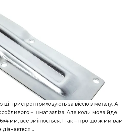
о ці пристрої приховують за віссю з металу. А
 особливого – шмат заліза. Але коли мова йде
96х4 мм, все змінюється. І так – про що ж ми вам
з дізнаєтеся…