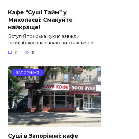
Кафе “Суші Тайм” у
Миколаєві: Смакуйте
найкраще!
Вступ Японська кухня завжди
приваблювала своєю витонченістю
0
11
ЗАПОРІЖЖЯ
Суші в Запоріжжі: кафе