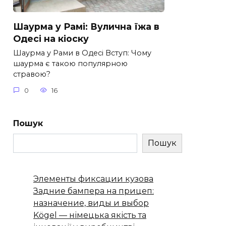
Шаурма у Рамі: Вулична їжа в
Одесі на кіоску
Шаурма у Рами в Одесі Вступ: Чому
шаурма є такою популярною
стравою?
0
16
Пошук
Пошук
Элементы фиксации кузова
Задние бампера на прицеп:
назначение, виды и выбор
Kögel — німецька якість та