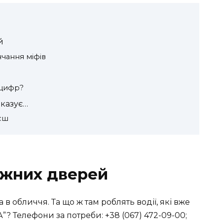
й
нчання міфів
 цифр?
оказує…
уєш
ажних дверей
в обличчя. Та що ж там роблять водії, які вже
 Телефони за потреби: +38 (067) 472-09-00;