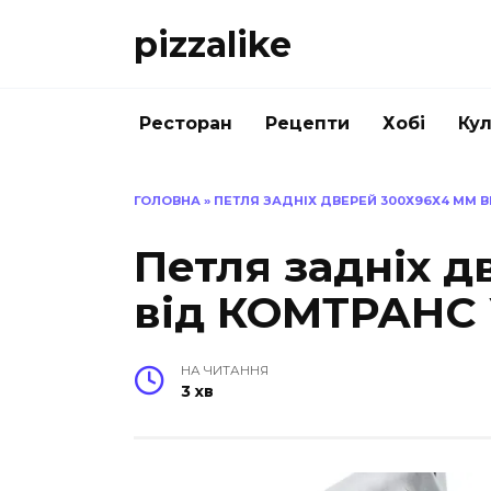
Перейти
pizzalike
до
вмісту
Ресторан
Рецепти
Хобі
Кул
ГОЛОВНА
»
ПЕТЛЯ ЗАДНІХ ДВЕРЕЙ 300Х96Х4 ММ В
Петля задніх 
від КОМТРАНС
НА ЧИТАННЯ
3 хв