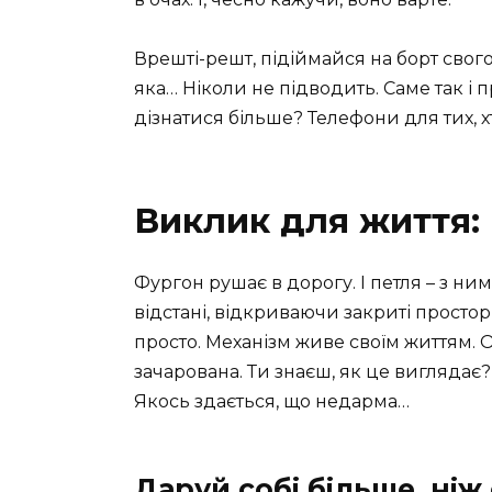
Врешті-решт, підіймайся на борт свог
яка… Ніколи не підводить. Саме так і
дізнатися більше? Телефони для тих, хт
Виклик для життя:
Фургон рушає в дорогу. І петля – з ним
відстані, відкриваючи закриті просто
просто. Механізм живе своїм життям. 
зачарована. Ти знаєш, як це виглядає?
Якось здається, що недарма…
Даруй собі більше, ніж