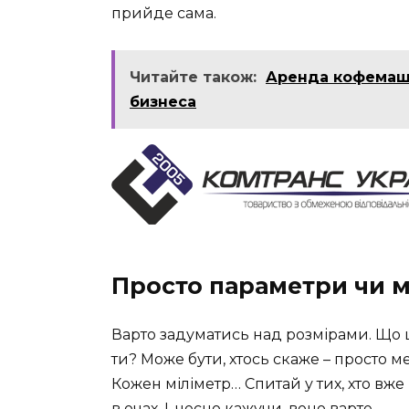
прийде сама.
Читайте також:
Аренда кофемаш
бизнеса
Просто параметри чи м
Варто задуматись над розмірами. Що 
ти? Може бути, хтось скаже – просто мет
Кожен міліметр… Спитай у тих, хто вже
в очах. І, чесно кажучи, воно варте.