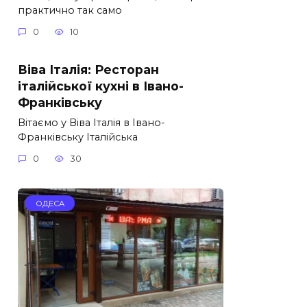
практично так само
0
10
Віва Італія: Ресторан
італійської кухні в Івано-
Франківську
Вітаємо у Віва Італія в Івано-
Франківську Італійська
0
30
ОДЕСА