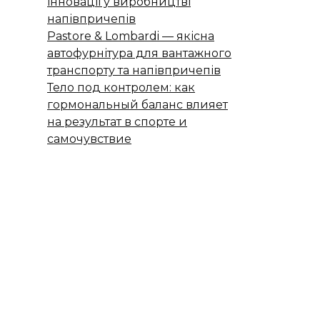
інновації у виробництві
напівпричепів
Pastore & Lombardi — якісна
автофурнітура для вантажного
транспорту та напівпричепів
Тело под контролем: как
гормональный баланс влияет
на результат в спорте и
самочувствие