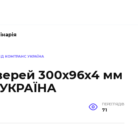
інарія
ІД КОМТРАНС УКРАЇНА
дверей 300х96х4 мм
 УКРАЇНА
ПЕРЕГЛЯДІВ
71