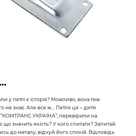
і…
ли у петлі є історія? Можливо, вона теж
го не знає. Але все ж… Петля ця – дитя
ці “КОМТРАНС УКРАЇНА”, перевірили на
же що значить якість? У кого спитати? Запитай
нись до металу, відчуй його спокій. Відповідь