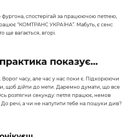
о фургона, спостерігай за працюючою петлею,
 працює “КОМТРАНС УКРАЇНА”. Мабуть, є сенс
о ще вагається, вгорі.
 практика показує…
. Ворог часу, але час у нас поки є. Підкорюючи
ри, щоб дійти до мети. Даремно думати, що все
Ось розтягни секунду: петля працює, немов
 До речі, а чи не напутити тебе на пошуки див?
 очікуєш