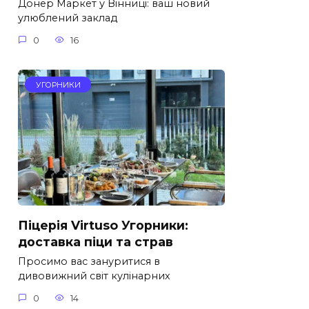
Донер Маркет у Вінниці: ваш новий
улюблений заклад
0
16
УГОРНИКИ
Піцерія Virtuso Угорники:
доставка піци та страв
Просимо вас зануритися в
дивовижний світ кулінарних
0
14