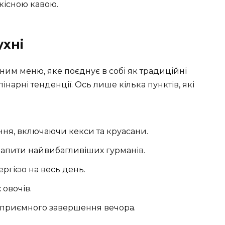
кісною кавою.
ухні
тним меню, яке поєднує в собі як традиційні
лінарні тенденції. Ось лише кілька пунктів, які
ння, включаючи кекси та круасани.
запити найвибагливіших гурманів.
ергією на весь день.
 овочів.
я приємного завершення вечора.