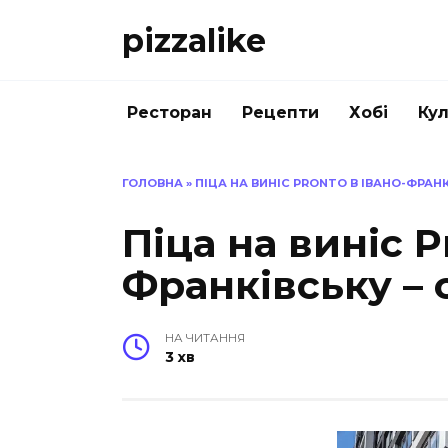
Перейти
pizzalike
до
вмісту
Ресторан
Рецепти
Хобі
Кул
ГОЛОВНА
»
ПІЦА НА ВИНІС PRONTO В ІВАНО-ФРАН
Піца на виніс P
Франківську – 
НА ЧИТАННЯ
3 хв