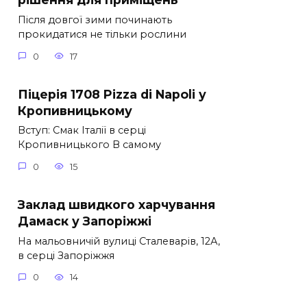
Після довгої зими починають
прокидатися не тільки рослини
0
17
Піцерія 1708 Pizza di Napoli у
Кропивницькому
Вступ: Смак Італії в серці
Кропивницького В самому
0
15
Заклад швидкого харчування
Дамаск у Запоріжжі
На мальовничій вулиці Сталеварів, 12А,
в серці Запоріжжя
0
14