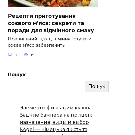
Рецепти приготування
соєвого м’яса: секрети та
поради для відмінного смаку
Правильний підхід і вміння готувати
соєве м’ясо забезпечить
0
15
Пошук
Пошук
Элементы фиксации кузова
Задние бампера на прицеп:
назначение, виды и выбор
Kögel — німецька якість та