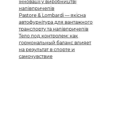
інновації у виробництві
напівпричепів
Pastore & Lombardi — якісна
автофурнітура для вантажного
транспорту та напівпричепів
Тело под контролем: как
гормональный баланс влияет
на результат в спорте и
самочувствие