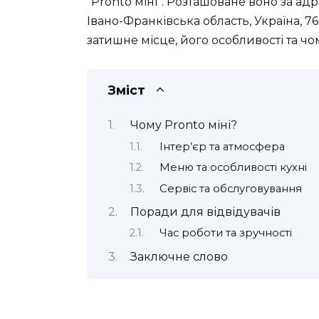
“Pronto міні”. Розташоване воно за адр
Івано-Франківська область, Україна, 7
затишне місце, його особливості та чо
Зміст
Чому Pronto міні?
Інтер’єр та атмосфера
Меню та особливості кухні
Сервіс та обслуговування
Поради для відвідувачів
Час роботи та зручності
Заключне слово