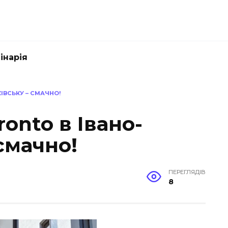
інарія
КІВСЬКУ – СМАЧНО!
ronto в Івано-
смачно!
ПЕРЕГЛЯДІВ
8