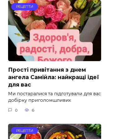
РЕЦЕПТИ
Прості привітання з днем
ангела Самійла: найкращі ідеї
для вас
Ми постаралися та підготували для вас
добірку приголомшливих
0
6
РЕЦЕПТИ