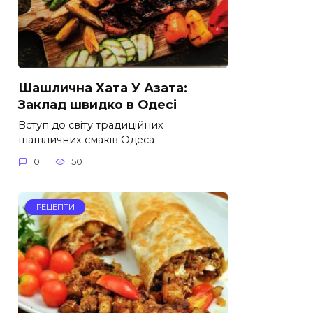
Шашлична Хата У Азата:
Заклад швидко в Одесі
Вступ до світу традиційних
шашличних смаків Одеса –
0
50
РЕЦЕПТИ