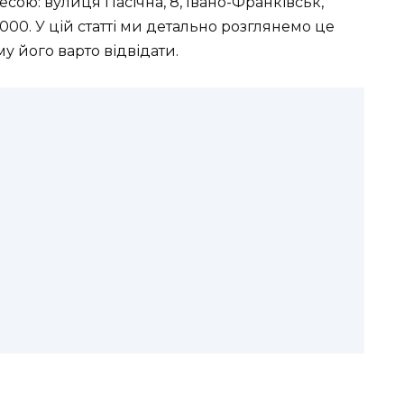
есою: вулиця Пасічна, 8, Івано-Франківськ,
6000. У цій статті ми детально розглянемо це
му його варто відвідати.