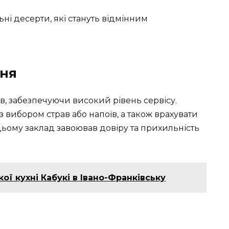
ні десерти, які стануть відмінним
ння
тів, забезпечуючи високий рівень сервісу.
вибором страв або напоїв, а також врахувати
цьому заклад завоював довіру та прихильність
ої кухні Кабукі в Івано-Франківську