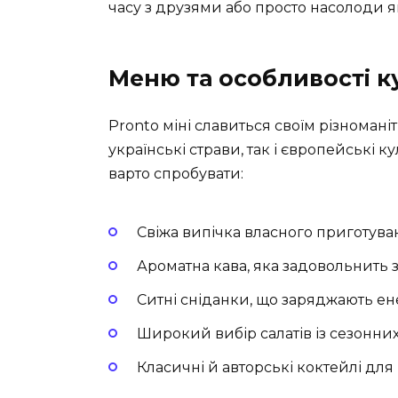
часу з друзями або просто насолоди я
Меню та особливості к
Pronto міні славиться своїм різномані
українські страви, так і європейські ку
варто спробувати:
Свіжа випічка власного приготува
Ароматна кава, яка задовольнить 
Ситні сніданки, що заряджають ен
Широкий вибір салатів із сезонних
Класичні й авторські коктейлі дл