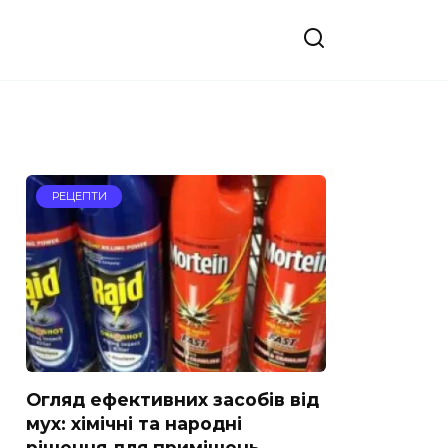
РЕЦЕПТИ
Огляд ефективних засобів від
мух: хімічні та народні
рішення для приміщень