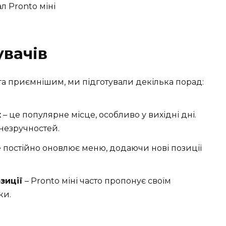
увачів
ога приємнішим, ми підготували декілька порад:
к
– це популярне місце, особливо у вихідні дні.
незручностей.
 постійно оновлює меню, додаючи нові позиції
зиції
– Pronto міні часто пропонує своїм
ки.