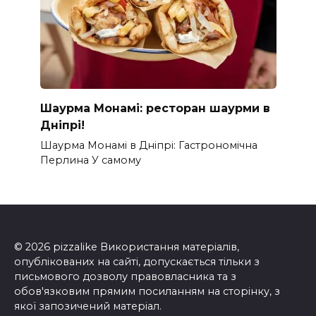
Шаурма Монамі: ресторан шаурми в
Дніпрі!
Шаурма Монамі в Дніпрі: Гастрономічна
Перлина У самому
© 2026 pizzalike Використання матеріалів,
опублікованих на сайті, допускається тільки з
письмового дозволу правовласника та з
обов'язковим прямим посиланням на сторінку, з
якої запозичений матеріал.