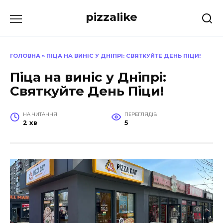
Перейти
pizzalike
до
вмісту
ГОЛОВНА
»
ПІЦА НА ВИНІС У ДНІПРІ: СВЯТКУЙТЕ ДЕНЬ ПІЦИ!
Піца на виніс у Дніпрі:
Святкуйте День Піци!
НА ЧИТАННЯ
ПЕРЕГЛЯДІВ
2 хв
5