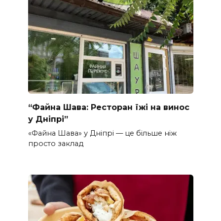
“Файна Шава: Ресторан їжі на винос
у Дніпрі”
«Файна Шава» у Дніпрі — це більше ніж
просто заклад