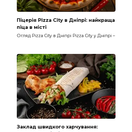
Піцерія Pizza City в Дніпрі: найкраща
піца в місті
Огляд Pizza City в Дніпрі Pizza City у Дніпрі –
Заклад швидкого харчування: