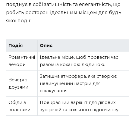
поєднує в собі затишність та елегантність, що
робить ресторан ідеальним місцем для будь-
якої події:
Подія
Опис
Романтичні
Ідеальне місце, щоб провести час
вечори
разом із коханою людиною.
Затишна атмосфера, яка створює
Вечері з
невимушений настрій для
друзями
спілкування.
Обіди з
Прекрасний варіант для ділових
колегами
зустрічей та спільного відпочинку.