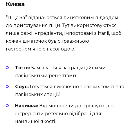
Києва
“Піца 54” відзначається винятковим підходом
до приготування піци. Тут використовуються
лише свіжі інгредієнти, імпортовані з Італії, щоб
кожен шматочок був справжньою
гастрономічною насолодою.
Тісто:
Замішується за традиційними
італійськими рецептами.
Соус:
Готується виключно з свіжих томатів та
італійських спецій.
Начинка:
Від моцарели до прошутто, всі
інгредієнти ретельно відібрані для
найвищої якості.