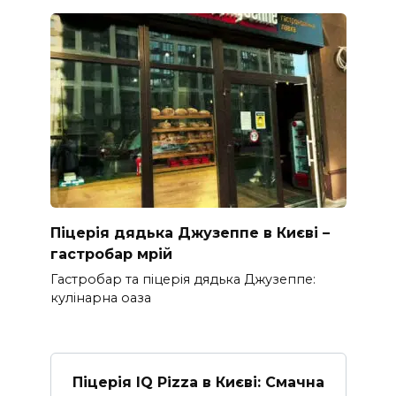
Піцерія дядька Джузеппе в Києві –
гастробар мрій
Гастробар та піцерія дядька Джузеппе:
кулінарна оаза
Піцерія IQ Pizza в Києві: Смачна