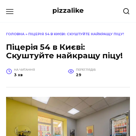
Перейти
pizzalike
до
вмісту
ГОЛОВНА
»
ПІЦЕРІЯ 54 В КИЄВІ: СКУШТУЙТЕ НАЙКРАЩУ ПІЦУ!
Піцерія 54 в Києві:
Скуштуйте найкращу піцу!
НА ЧИТАННЯ
ПЕРЕГЛЯДІВ
3 хв
29