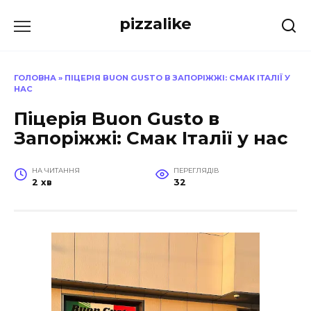
Перейти
pizzalike
до
вмісту
ГОЛОВНА
»
ПІЦЕРІЯ BUON GUSTO В ЗАПОРІЖЖІ: СМАК ІТАЛІЇ У
НАС
Піцерія Buon Gusto в
Запоріжжі: Смак Італії у нас
НА ЧИТАННЯ
ПЕРЕГЛЯДІВ
2 хв
32