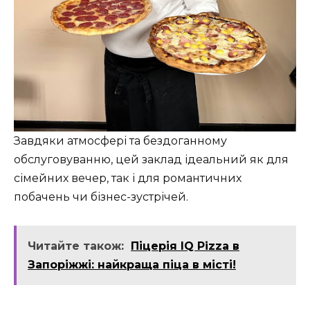
Завдяки атмосфері та бездоганному
обслуговуванню, цей заклад ідеальний як для
сімейних вечер, так і для романтичних
побачень чи бізнес-зустрічей.
Читайте також:
Піцерія IQ Pizza в
Запоріжжі: найкраща піца в місті!