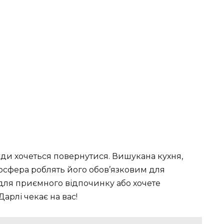
жди хочеться повернутися. Вишукана кухня,
мосфера роблять його обов’язковим для
 для приємного відпочинку або хочете
рлі чекає на вас!