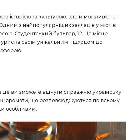
 історією та культурою, але й можливістю
дним з найпопулярніших закладів у місті є
есою: Студентський бульвар, 12. Це місце
туристів своїм унікальним підходом до
осферою.
це де ви зможете відчути справжню українську
ємні аромати, що розповсюджуються по всьому
ди особливим.