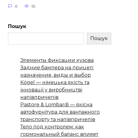
0
10
Пошук
Пошук
Элементы фиксации кузова
Задние бампера на прицеп:
назначение, виды и выбор
Kögel — німецька якість та
інновації у виробництві
напівпричепів
Pastore & Lombardi — якісна
автофурнітура для вантажного
транспорту та напівпричепів
Тело под контролем: как
гормональный баланс влияет