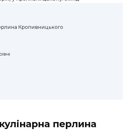
перлина Кропивницького
івні
 кулінарна перлина