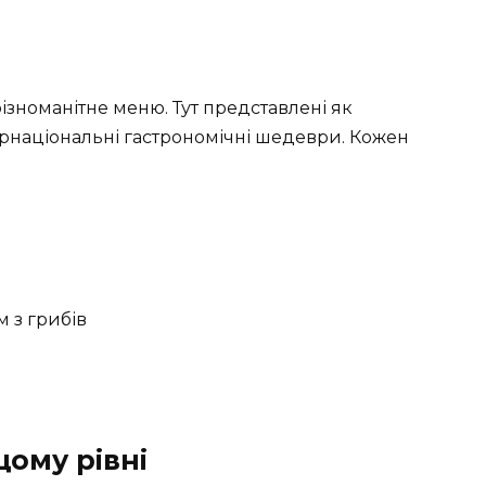
різноманітне меню. Тут представлені як
нтернаціональні гастрономічні шедеври. Кожен
 з грибів
ому рівні