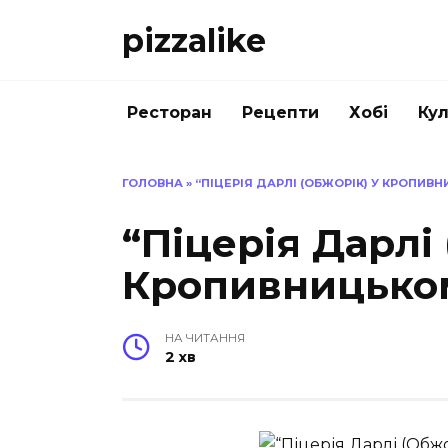
Перейти
pizzalike
до
вмісту
Ресторан
Рецепти
Хобі
Кул
ГОЛОВНА
»
“ПІЦЕРІЯ ДАРЛІ (ОБЖОРІК) У КРОПИВ
“Піцерія Дарлі
Кропивницьком
НА ЧИТАННЯ
2 хв