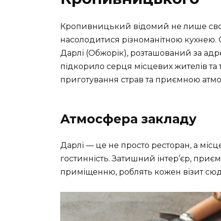
Кропивницький відомий не лише своєю
насолодитися різноманітною кухнею. О
Дарлі (Обжорік), розташований за адр
підкорило серця місцевих жителів та 
приготування страв та приємною атм
Атмосфера закладу
Дарлі — це не просто ресторан, а міс
гостинність. Затишний інтер’єр, при
приміщенню, роблять кожен візит сю