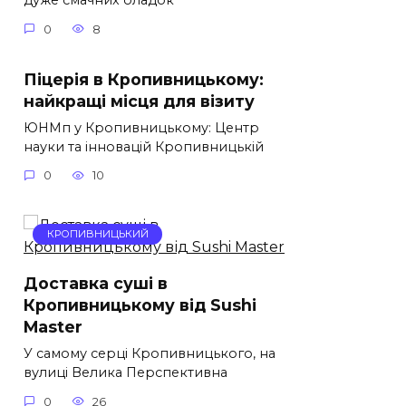
дуже смачних оладок
0
8
Піцерія в Кропивницькому:
найкращі місця для візиту
ЮНМп у Кропивницькому: Центр
науки та інновацій Кропивницькій
0
10
КРОПИВНИЦЬКИЙ
Доставка суші в
Кропивницькому від Sushi
Master
У самому серці Кропивницького, на
вулиці Велика Перспективна
0
26