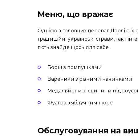
Меню, що вражає
Однією з головних переваг Дарлі є їх 
традиційні українські страви, так і і
гість знайде щось для себе.
Борщ з помпушками
Вареники з різними начинками
Медальйони зі свинини під соусом
Фуагра з яблучним пюре
Обслуговування на вищ