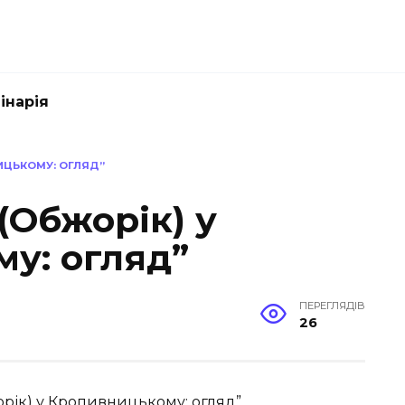
інарія
НИЦЬКОМУ: ОГЛЯД”
 (Обжорік) у
у: огляд”
ПЕРЕГЛЯДІВ
26