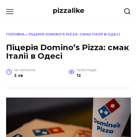
Перейти
pizzalike
до
вмісту
ГОЛОВНА
»
ПІЦЕРІЯ DOMINO’S PIZZA: СМАК ІТАЛІЇ В ОДЕСІ
Піцерія Domino’s Pizza: смак
Італії в Одесі
НА ЧИТАННЯ
ПЕРЕГЛЯДІВ
2 хв
12