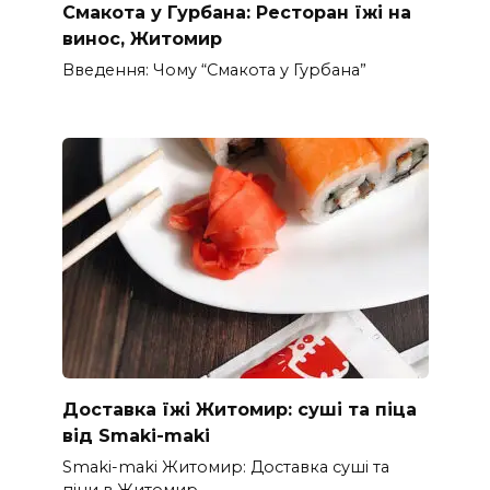
Смакота у Гурбана: Ресторан їжі на
винос, Житомир
Введення: Чому “Смакота у Гурбана”
Доставка їжі Житомир: суші та піца
від Smaki-maki
Smaki-maki Житомир: Доставка суші та
піци в Житомир