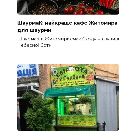
ШаурмаК: найкраще кафе Житомира
для шаурми
ШаурмаК в Житомирі: смак Сходу на вулиці
Небесної Сотні