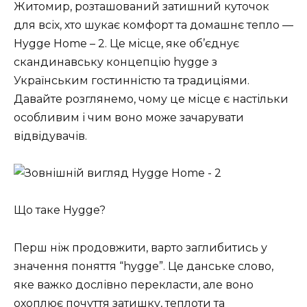
Житомир, розташований затишний куточок
для всіх, хто шукає комфорт та домашнє тепло —
Hygge Home – 2. Це місце, яке об’єднує
скандинавську концепцію hygge з
Українським гостинністю та традиціями.
Давайте розглянемо, чому це місце є настільки
особливим і чим воно може зачарувати
відвідувачів.
Що таке Hygge?
Перш ніж продовжити, варто заглибитись у
значення поняття “hygge”. Це данське слово,
яке важко дослівно перекласти, але воно
охоплює почуття затишку, теплоти та