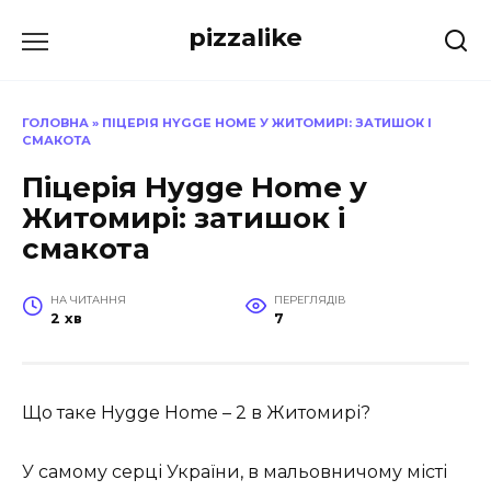
Перейти
pizzalike
до
вмісту
ГОЛОВНА
»
ПІЦЕРІЯ HYGGE HOME У ЖИТОМИРІ: ЗАТИШОК І
СМАКОТА
Піцерія Hygge Home у
Житомирі: затишок і
смакота
НА ЧИТАННЯ
ПЕРЕГЛЯДІВ
2 хв
7
Що таке Hygge Home – 2 в Житомирі?
У самому серці України, в мальовничому місті