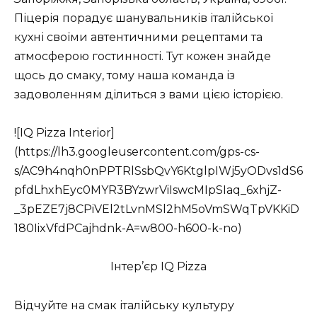
Піцерія порадує шанувальників італійської
кухні своїми автентичними рецептами та
атмосферою гостинності. Тут кожен знайде
щось до смаку, тому наша команда із
задоволенням ділиться з вами цією історією.
![IQ Pizza Interior]
(https://lh3.googleusercontent.com/gps-cs-
s/AC9h4nqh0nPPTRlSsbQvY6KtglpIWj5yODvs1dS6
pfdLhxhEyc0MYR3BYzwrViIswcMIpSIaq_6xhjZ-
_3pEZE7j8CPiVEl2tLvnMSl2hM5oVmSWqTpVKKiD
180IixVfdPCajhdnk-A=w800-h600-k-no)
Інтер’єр IQ Pizza
Відчуйте на смак італійську культуру