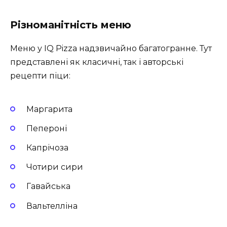
Різноманітність меню
Меню у IQ Pizza надзвичайно багатогранне. Тут
представлені як класичні, так і авторські
рецепти піци:
Маргарита
Пепероні
Капрічоза
Чотири сири
Гавайська
Вальтелліна