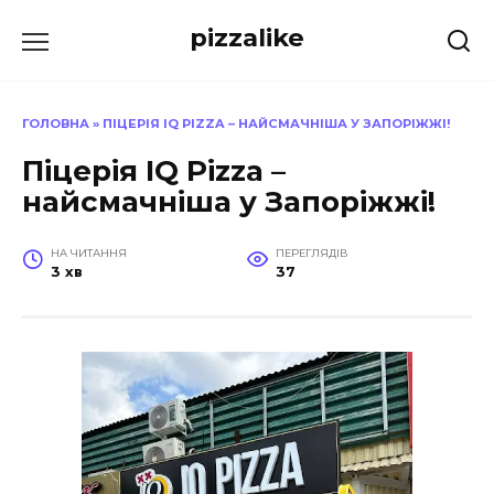
Перейти
pizzalike
до
вмісту
ГОЛОВНА
»
ПІЦЕРІЯ IQ PIZZA – НАЙСМАЧНІША У ЗАПОРІЖЖІ!
Піцерія IQ Pizza –
найсмачніша у Запоріжжі!
НА ЧИТАННЯ
ПЕРЕГЛЯДІВ
3 хв
37