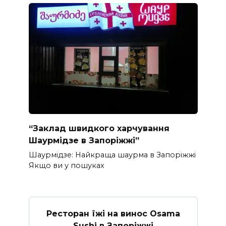
“Заклад швидкого харчування
Шаурмідзе в Запоріжжі”
Шаурмідзе: Найкраща шаурма в Запоріжжі
Якщо ви у пошуках
Ресторан їжі на винос Osama
Sushi в Запоріжжі