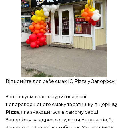
Відкрийте для себе смак ІQ Pizza у Запоріжжі
Запрошуємо вас зануритися у світ
неперевершеного смаку та затишку піцерії
IQ
Pizza
, яка знаходиться в самому серці
Запоріжжя за адресою:
вулиця Ентузіастів, 2,
Запоріжжя, Запорізька область, Україна, 69061
.