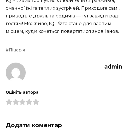
IQ Pizza запрошує всіх любителів справжньої,
смачної їжі та теплих зустрічей. Приходьте самі,
приводьте друзів та родичів — тут завжди раді
гостям! Можливо, IQ Pizza стане для вас тим
місцем, куди хочеться повертатися знов і знов.
Піцерія
admin
Оцініть автора
Додати коментар