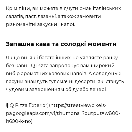
Крім піци, ви можете відчути смак італійських
салатів, паст, лазаньї, а також замовити
різноманітні закуски і напої.
Запашна кава та солодкі моменти
Якщо ви, як і багато інших, не уявляєте ранку
без кави, IQ Pizza запропонує вам широкий
вибір ароматних кавових напоїв. А солоденькі
ласуни знайдуть тут смачні десерти, які стануть
чудовим завершенням обіду або вечері.
![IQ Pizza Exterior](https://streetviewpixels-
pa.googleapis.com/v1/thumbnail?output=w800-
h600-k-no)