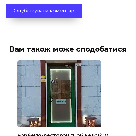
Вам також може сподобатися
Барбекю-ресторан “Паб Кебаб” у