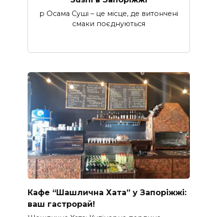
p Осама Суші – це місце, де витончені
смаки поєднуються
Кафе “Шашлична Хата” у Запоріжжі:
ваш гастрорай!