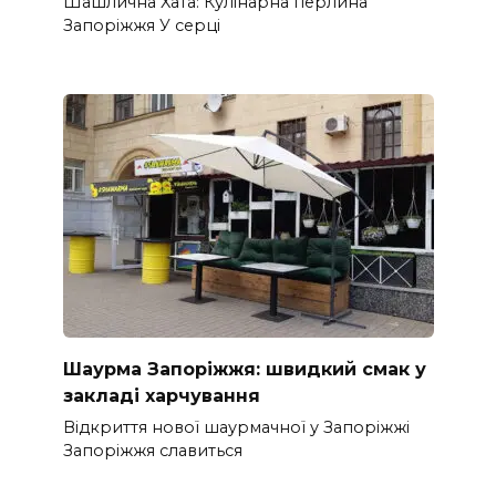
Шашлична Xата: Кулінарна перлина
Запоріжжя У серці
Шаурма Запоріжжя: швидкий смак у
закладі харчування
Відкриття нової шаурмачної у Запоріжжі
Запоріжжя славиться