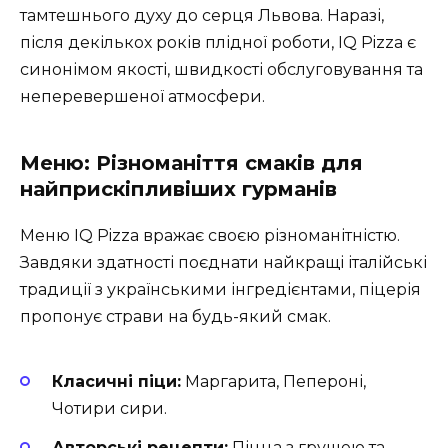
тамтешнього духу до серця Львова. Наразі,
після декількох років плідної роботи, IQ Pizza є
синонімом якості, швидкості обслуговування та
неперевершеної атмосфери.
Меню: Різноманіття смаків для
найприскіпливіших гурманів
Меню IQ Pizza вражає своєю різноманітністю.
Завдяки здатності поєднати найкращі італійські
традиції з українськими інгредієнтами, піцерія
пропонує страви на будь-який смак.
Класичні піци:
Маргарита, Пепероні,
Чотири сири.
Авторські рецепти:
Піцца з грушею та