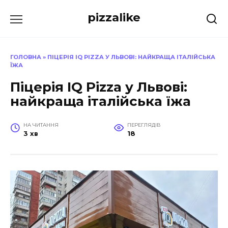
Перейти
pizzalike
до
вмісту
ГОЛОВНА
»
ПІЦЕРІЯ IQ PIZZA У ЛЬВОВІ: НАЙКРАЩА ІТАЛІЙСЬКА
ЇЖА
Піцерія IQ Pizza у Львові:
найкраща італійська їжа
НА ЧИТАННЯ
ПЕРЕГЛЯДІВ
3 хв
18