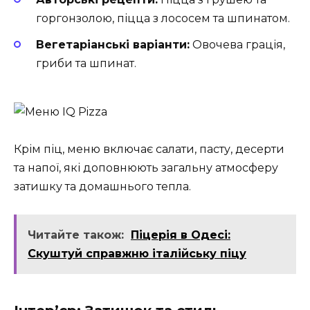
горгонзолою, піцца з лососем та шпинатом.
Вегетаріанські варіанти:
Овочева грація,
гриби та шпинат.
Крім піц, меню включає салати, пасту, десерти
та напої, які доповнюють загальну атмосферу
затишку та домашнього тепла.
Читайте також:
Піцерія в Одесі:
Скуштуй справжню італійську піцу