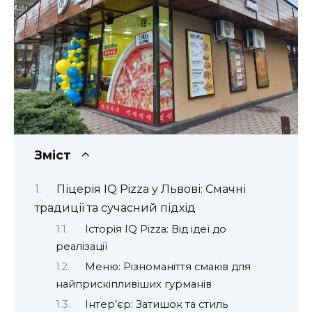
Зміст
Піцерія IQ Pizza у Львові: Смачні
традиції та сучасний підхід
Історія IQ Pizza: Від ідеї до
реалізації
Меню: Різноманіття смаків для
найприскіпливіших гурманів
Інтер’єр: Затишок та стиль