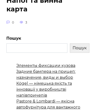
Напої та винна
карта
0
3
Пошук
Пошук
Элементы фиксации кузова
Задние бампера на прицеп:
назначение, виды и выбор
Kögel — німецька якість та
інновації у виробництві
напівпричепів
Pastore & Lombardi — якісна
автофурнітура для вантажного