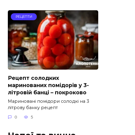
РЕЦЕПТИ
Рецепт солодких
маринованих помідорів у 3-
літровій банці – покроково
Мариновані помідори солодкі на 3
літрову банку рецепт
0
5