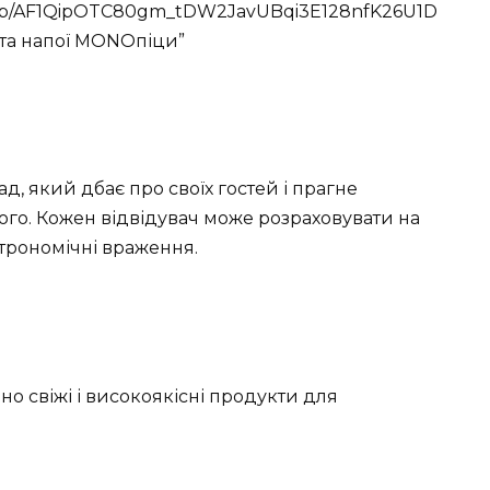
com/p/AF1QipOTC80gm_tDW2JavUBqi3E128nfK26U1D
 та напої MONOпіци”
, який дбає про своїх гостей і прагне
го. Кожен відвідувач може розраховувати на
строномічні враження.
 свіжі і високоякісні продукти для