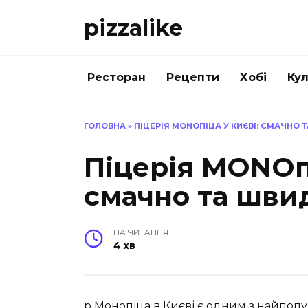
Перейти
pizzalike
до
вмісту
Ресторан
Рецепти
Хобі
Кул
ГОЛОВНА
»
ПІЦЕРІЯ MONOПІЦА У КИЄВІ: СМАЧНО 
Піцерія MONOпі
смачно та шви
НА ЧИТАННЯ
4 хв
p Монопіца в Києві є одним з найпопу