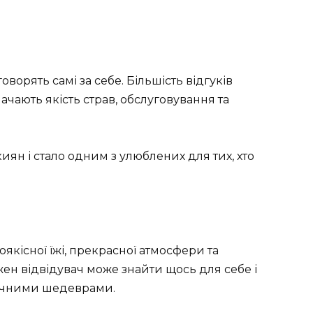
орять самі за себе. Більшість відгуків
начають якість страв, обслуговування та
иян і стало одним з улюблених для тих, хто
якісної їжі, прекрасної атмосфери та
жен відвідувач може знайти щось для себе і
ічними шедеврами.