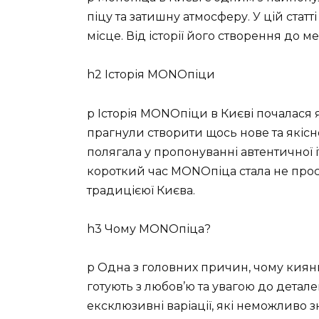
піцу та затишну атмосферу. У цій стат
місце. Від історії його створення до
h2 Історія MONOпіци
p Історія MONOпіци в Києві почалася я
прагнули створити щось нове та якісне
полягала у пропонуванні автентичної іт
короткий час MONOпіца стала не прос
традицієюї Києва.
h3 Чому MONOпіца?
p Одна з головних причин, чому киян
готують з любов’ю та увагою до деталей
ексклюзивні варіації, які неможливо з