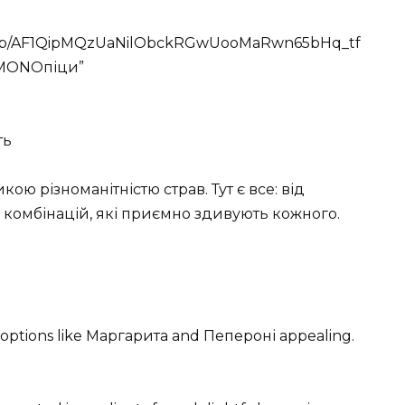
com/p/AF1QipMQzUaNilObckRGwUooMaRwn65bHq_tf
р MONOпіци”
ть
ю різноманітністю страв. Тут є все: від
комбінацій, які приємно здивують кожного.
ind options like Маргарита and Пепероні appealing.