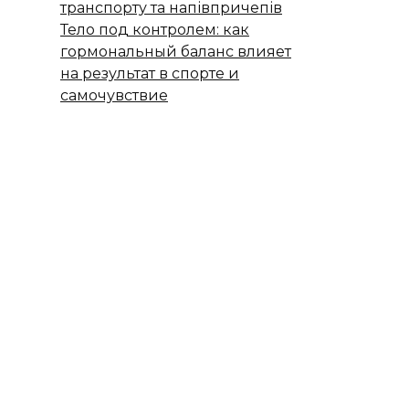
транспорту та напівпричепів
Тело под контролем: как
гормональный баланс влияет
на результат в спорте и
самочувствие