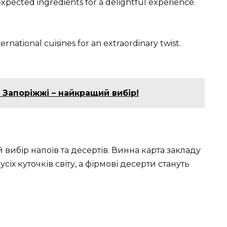
expected ingredients for a delightful experience.
ernational cuisines for an extraordinary twist.
в Запоріжжі – найкращий вибір!
ибір напоїв та десертів. Винна карта закладу
сіх куточків світу, а фірмові десерти стануть