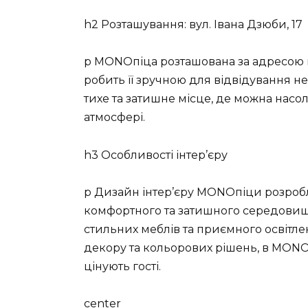
h2 Розташування: вул. Івана Дзюби, 17
p MONOпіца розташована за адресою вул
робить її зручною для відвідування не
тихе та затишне місце, де можна нас
атмосфері.
h3 Особливості інтер’єру
p Дизайн інтер’єру MONOпіци розро
комфортного та затишного середовища
стильних меблів та приємного освітл
декору та кольорових рішень, в MONOп
цінують гості.
center