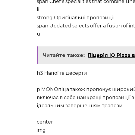
span Chef’s specialities that combine un
li
strong Оригінальні пропозиції.
span Updated selects offer a fusion of int
ul
Читайте також:
Піцерія IQ Pizza 
h3 Напої та десерти
p MONOпіца також пропонує широкий в
включає в себе найкращі пропозиції з у
ідеальним завершенням трапези.
center
img