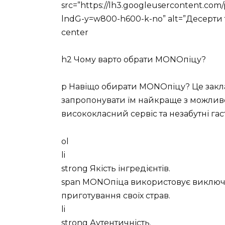
src=”https://lh3.googleusercontent.
lndG-y=w800-h600-k-no” alt=”Десерти
center
h2 Чому варто обрати MONOпіцу?
p Навіщо обирати MONOпіцу? Це заклад
запропонувати їм найкраще з можливо
висококласний сервіс та незабутні га
ol
li
strong Якість інгредієнтів.
span MONOпіца використовує виключно
приготування своїх страв.
li
strong Аутентичність.