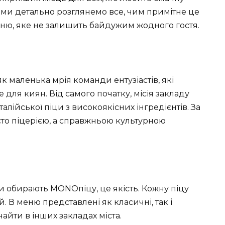
ті ми детально розглянемо все, чим примітне це
 меню, яке не залишить байдужим жодного гостя.
к маленька мрія команди ентузіастів, які
 для киян. Від самого початку, місія закладу
алійської піци з високоякісних інгредієнтів. За
то піцерією, а справжньою культурною
и обирають MONOпіцу, це якість. Кожну піцу
. В меню представлені як класичні, так і
найти в інших закладах міста.