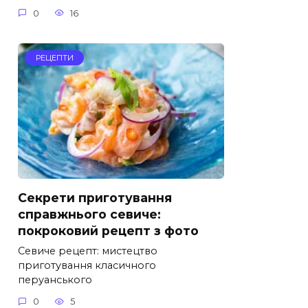
0
16
РЕЦЕПТИ
Секрети приготування
справжнього севиче:
покроковий рецепт з фото
Севиче рецепт: мистецтво
приготування класичного
перуанського
0
5