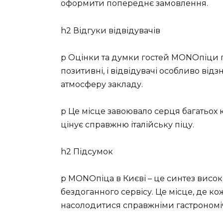
оформити попереднє замовлення.
h2 Відгуки відвідувачів
p Оцінки та думки гостей MONOпіци гов
позитивні, і відвідувачі особливо відз
атмосферу закладу.
p Це місце завоювало серця багатьох к
цінує справжню італійську піцу.
h2 Підсумок
p MONOпіца в Києві – це синтез високо
бездоганного сервісу. Це місце, де ко
насолодитися справжніми гастроном