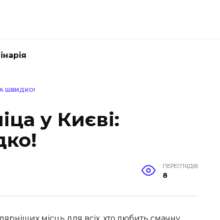
інарія
ТА ШВИДКО!
ца у Києві:
дко!
ПЕРЕГЛЯДІВ
8
лярніших місць для всіх, хто любить смачну