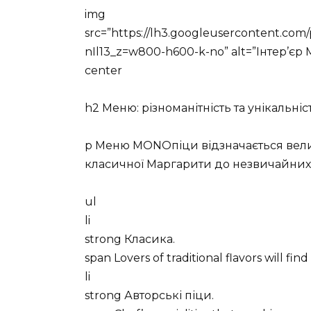
img
src=”https://lh3.googleusercontent.
nIl13_z=w800-h600-k-no” alt=”Інтер’є
center
h2 Меню: різноманітність та унікальніс
p Меню MONOпіци відзначається велико
класичної Маргарити до незвичайних 
ul
li
strong Класика.
span Lovers of traditional flavors will f
li
strong Авторські піци.