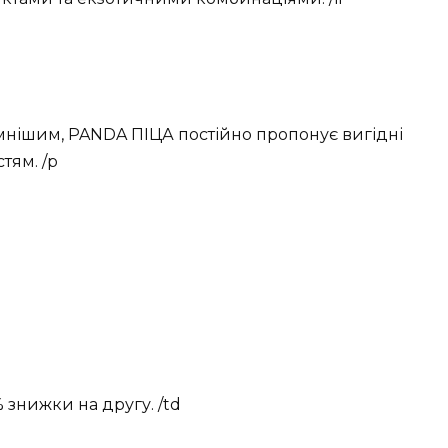
мнішим, PANDA ПІЦА постійно пропонує вигідні
стям. /p
 знижки на другу. /td