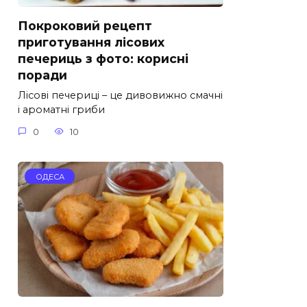
Покроковий рецепт
приготування лісових
печериць з фото: корисні
поради
Лісові печериці – це дивовижно смачні
і ароматні гриби
0
10
ОДЕСА