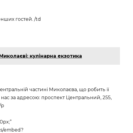
нших гостей. /td
 Миколаєві: кулінарна екзотика
нтральній частині Миколаєва, що робить її
 нас за адресою: проспект Центральний, 255,
/p
0px;”
ps/embed?