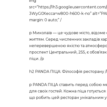
img
src=”https://lh3.googleusercontent
3WyG0Xecca=w800-h600-k-no” alt=”PANDA
margin: 0 auto;” /
p Миколаїв — це чудове місто, відоме
життям. Серед численних закладів ха
неперевершеною якістю та атмосферо
проспект Центральний, 255, є обов’яз
піци. /p
h2 PANDA ПІЦА: Філософія ресторану /
p PANDA ПІЦА ставить перед собою м
для своїх гостей. Кожна піца готується 
що робить цей ресторан унікальним у 