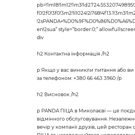
pb=!1m18!1m12!1m3!1d2724.55320749895
f0!2f0!3f0!3m2!1i1024!2i768!4f13.1!3m
!2sPANDA+%D0%9F%D0%86%D0%A6%D0%90
en!2sua” style=”border:0;” allowfullscree
div
h2 Контактна інформація /h2
p Якщо у вас виникли питання або ви 
за телефоном: +380 66 463 3960 /p
h2 Висновок /h2
p PANDA ПІЦА в Миколаєві — це поєдна
відмінного обслуговування. Незалежно
вечір у компанії друзів, цей рестора