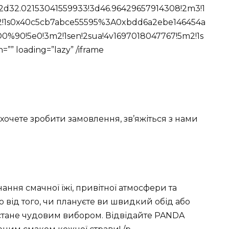
!2d32.02153041559933!3d46.96429657914308!2m3!1
3!1m2!1s0x40c5cb7abce55595%3A0xbdd6a2ebe146454a
!5e0!3m2!1sen!2sua!4v1697018047767!5m2!1s
n=”” loading=”lazy” /iframe
хочете зробити замовлення, зв’яжіться з нами
ння смачної їжі, привітної атмосфери та
 від того, чи плануєте ви швидкий обід або
н стане чудовим вибором. Відвідайте PANDA