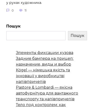
у руках художника.
0
11
Пошук
Пошук
Элементы фиксации кузова
Задние бампера на прицеп:
назначение, виды и выбор
Kögel — німецька якість та
інновації у виробництві
напівпричепів
Pastore & Lombardi — якісна
автофурнітура для вантажного
транспорту та напівпричепів
Тело под контролем: как