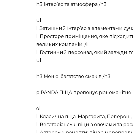
h3 Інтер’єр та атмосфера /h3
ul
li Затишний інтер’єр з елементами суча
li Просторе приміщення, яке підходит
великих компаній. /li
li Гостинний персонал, який завжди го
ul
h3 Меню: багатство смаків /h3
p PANDA ПІЦА пропонує різноманітне 
ol
li Класична піца: Маргарита, Пепероні, 
li Вегетаріанські піци з овочами та ро
li Авторські рецепти: піца з морепрод