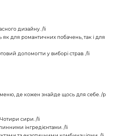
сного дизайну. /li
ь як для романтичних побачень, так і для
товий допомогти у виборі страв. /li
меню, де кожен знайде щось для себе. /p
Чотири сири. /li
слинними інгредієнтами. /li
уктами та екзотичними комбинаціями. /li