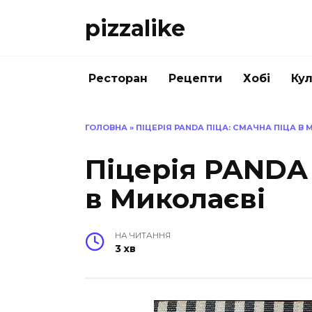
Перейти
pizzalike
до
вмісту
Ресторан
Рецепти
Хобі
Кул
ГОЛОВНА
»
ПІЦЕРІЯ PANDA ПІЦА: СМАЧНА ПІЦА В
Піцерія PANDA 
в Миколаєві
НА ЧИТАННЯ
3 хв