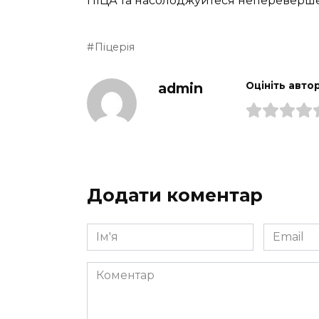
ПІЦА та насолоджуйтеся непереверше
Піцерія
admin
Оцініть авто
Додати коментар
Ім'я
Email
*
*
Коментар