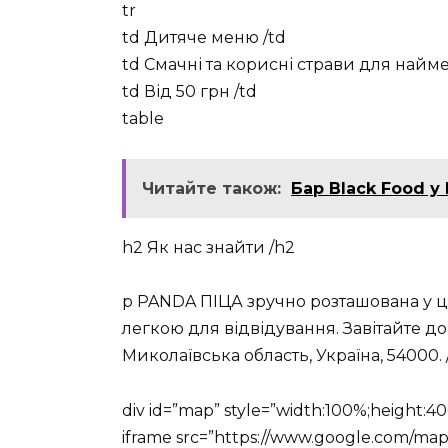
tr
td Дитяче меню /td
td Смачні та корисні страви для найме
td Від 50 грн /td
table
Читайте також:
Бар Black Food у
h2 Як нас знайти /h2
p PANDA ПІЦА зручно розташована у це
легкою для відвідування. Завітайте до
Миколаївська область, Україна, 54000. 
div id=”map” style=”width:100%;height:40
iframe src=”https://www.google.com/ma