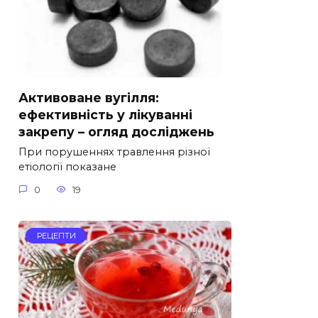
Активоване вугілля:
ефективність у лікуванні
закрепу – огляд досліджень
При порушеннях травлення різної
етіології показане
0
19
РЕЦЕПТИ