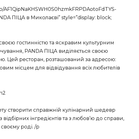
.com/p/AF1QipNaKHSWH0S0hzmkFRPDAotoFdTYS-
 ПІЦА в Миколаєві” style=”display: block;
 своєю гостинністю та яскравим культурним
рчування, PANDA ПІЦА виділяється своєю
ю. Цей ресторан, розташований за адресою:
ковим місцем для відвідування всіх любителів
h2
ету створити справжній кулінарний шедевр
з відбірних інгредієнтів та з любов’ю до справи,
своєму роді. /p