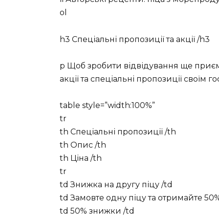
ol
h3 Спеціальні пропозиції та акції /h3
p Щоб зробити відвідування ще приє
акції та спеціальні пропозиції своїм го
table style=”width:100%”
tr
th Спеціальні пропозиції /th
th Опис /th
th Ціна /th
tr
td Знижка на другу піцу /td
td Замовте одну піцу та отримайте 50%
td 50% знижки /td