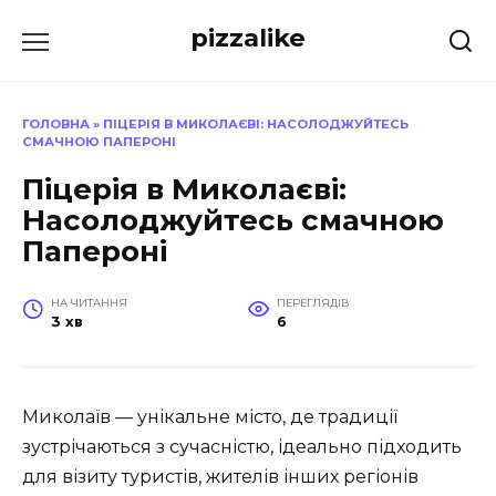
Перейти
pizzalike
до
вмісту
ГОЛОВНА
»
ПІЦЕРІЯ В МИКОЛАЄВІ: НАСОЛОДЖУЙТЕСЬ
СМАЧНОЮ ПАПЕРОНІ
Піцерія в Миколаєві:
Насолоджуйтесь смачною
Папероні
НА ЧИТАННЯ
ПЕРЕГЛЯДІВ
3 хв
6
Миколаїв — унікальне місто, де традиції
зустрічаються з сучасністю, ідеально підходить
для візиту туристів, жителів інших регіонів