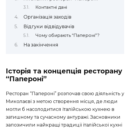
Контактні дані
Організація заходів
Відгуки відвідувачів
Чому обирають “Папероні”?
На закінчення
Історія та концепція ресторану
“Папероні”
Ресторан “Папероні” розпочав свою діяльність у
Миколаєві з метою створення місця, де люди
могли б насолодитися італійською кухнею в
затишному та сучасному антуражі. Засновники
запозичили найкращі традиції італійської кухні