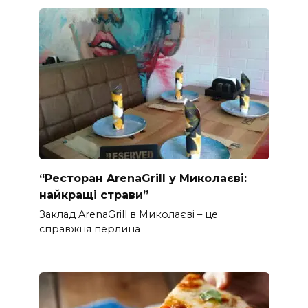
“Ресторан ArenaGrill у Миколаєві:
найкращі страви”
Заклад ArenaGrill в Миколаєві – це
справжня перлина