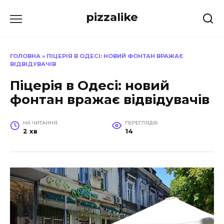
Перейти
pizzalike
до
вмісту
ГОЛОВНА
»
ПІЦЕРІЯ В ОДЕСІ: НОВИЙ ФОНТАН ВРАЖАЄ
ВІДВІДУВАЧІВ
Піцерія в Одесі: новий
фонтан вражає відвідувачів
НА ЧИТАННЯ
ПЕРЕГЛЯДІВ
2 хв
14