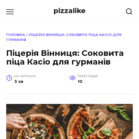
Перейти
pizzalike
до
вмісту
ГОЛОВНА
»
ПІЦЕРІЯ ВІННИЦЯ: СОКОВИТА ПІЦА КАСІО ДЛЯ
ГУРМАНІВ
Піцерія Вінниця: Соковита
піца Касіо для гурманів
НА ЧИТАННЯ
ПЕРЕГЛЯДІВ
3 хв
10