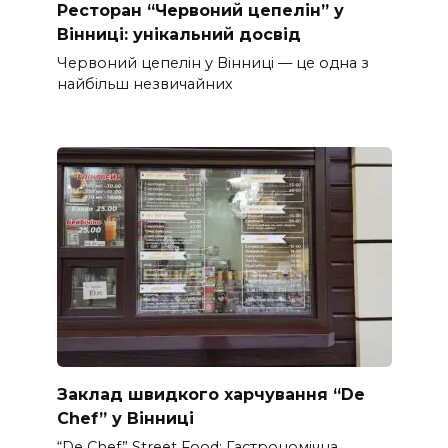
Ресторан “Червоний цепелін” у
Вінниці: унікальний досвід
Червоний цепелін у Вінниці — це одна з
найбільш незвичайних
Заклад швидкого харчування “De
Chef” у Вінниці
“De Chef” Street Food: Гастрономічна