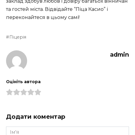
заклад здобув любов і довіру багатьох вінничан
та гостей міста. Відвідайте “Піца Касио” і
переконайтеся в цьому самі!
Піцерія
admin
Оцініть автора
Додати коментар
Ім'я