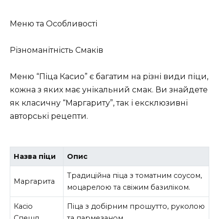
Меню та Особливості
Різноманітність Смаків
Меню “Піца Касио” є багатим на різні види піци,
кожна з яких має унікальний смак. Ви знайдете
як класичну “Маргариту”, так і ексклюзивні
авторські рецепти.
Назва піци
Опис
Традиційна піца з томатним соусом,
Маргарита
моцарелою та свіжим базиліком.
Касіо
Піца з добірним прошутто, руколою
Спешл
та пармезаном.