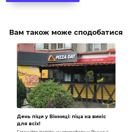
Вам також може сподобатися
День піци у Вінниці: піца на виніс
для всіх!
Смакуйте італійську атмосферу у Вінниці: