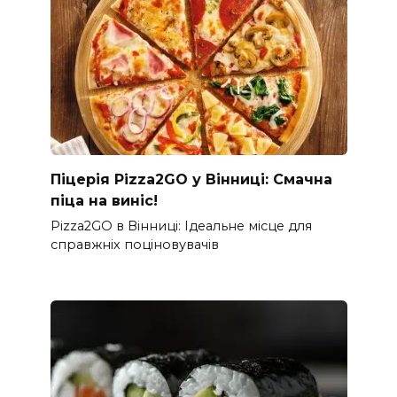
Піцерія Pizza2GO у Вінниці: Смачна
піца на виніс!
Pizza2GO в Вінниці: Ідеальне місце для
справжніх поціновувачів