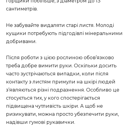
горщики побільше, з діаметром до 13
сантиметрів.
Не забувайте видаляти старі листя. Молоді
кущики потребують підгодівлі мінеральними
добривами.
Після роботи з цією рослиною обов’язково
треба добре вимити руки. Оскільки досить
часто зустрічаються випадки, коли після
контакту з листям примули на шкірі людей
з’являються різні подразнення. Особливо це
стосується тих, у кого спостерігається
підвищена чутливість шкіри. А щоб не
ризикувати, можна просто убезпечити руки,
надівши гумові рукавички.