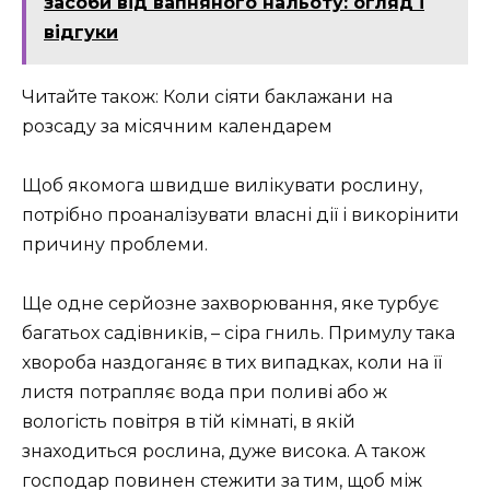
засоби від вапняного нальоту: огляд і
відгуки
Читайте також: Коли сіяти баклажани на
розсаду за місячним календарем
Щоб якомога швидше вилікувати рослину,
потрібно проаналізувати власні дії і викорінити
причину проблеми.
Ще одне серйозне захворювання, яке турбує
багатьох садівників, – сіра гниль. Примулу така
хвороба наздоганяє в тих випадках, коли на її
листя потрапляє вода при поливі або ж
вологість повітря в тій кімнаті, в якій
знаходиться рослина, дуже висока. А також
господар повинен стежити за тим, щоб між