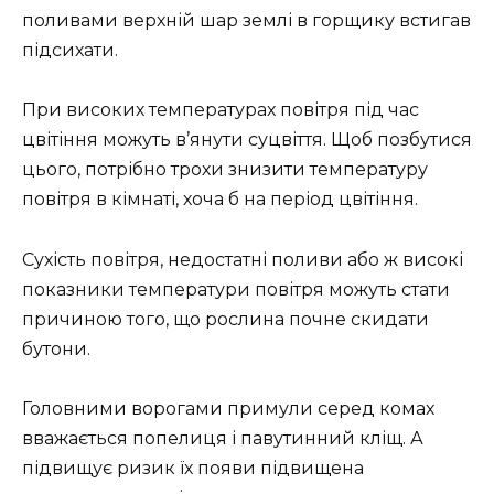
поливами верхній шар землі в горщику встигав
підсихати.
При високих температурах повітря під час
цвітіння можуть в’янути суцвіття. Щоб позбутися
цього, потрібно трохи знизити температуру
повітря в кімнаті, хоча б на період цвітіння.
Сухість повітря, недостатні поливи або ж високі
показники температури повітря можуть стати
причиною того, що рослина почне скидати
бутони.
Головними ворогами примули серед комах
вважається попелиця і павутинний кліщ. А
підвищує ризик їх появи підвищена