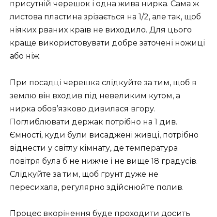
присутній черешок і одна жива нирка. Сама ж
листова пластина зрізається на 1/2, але так, щоб
ніяких рваних країв не виходило. Для цього
краще використовувати добре заточені ножиці
або ніж.
При посадці черешка слідкуйте за тим, щоб в
землю він входив під невеликим кутом, а
нирка обов’язково дивилася вгору.
Поглиблювати держак потрібно на 1 див.
Ємності, куди були висаджені живці, потрібно
віднести у світлу кімнату, де температура
повітря була б не нижче і не вище 18 градусів.
Слідкуйте за тим, щоб грунт дуже не
пересихала, регулярно здійснюйте полив.
Процес вкорінення буде проходити досить