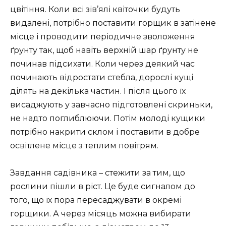
цвітіння. Коли всі зів’ялі квіточки будуть
видалені, потрібно поставити горщик в затінене
місце і проводити періодичне зволоження
ґрунту так, щоб навіть верхній шар ґрунту не
починав підсихати. Коли через деякий час
починають відростати стебла, дорослі кущі
ділять на декілька частин. І після цього їх
висаджують у завчасно підготовлені скриньки,
не надто поглиблюючи. Потім молоді кущики
потрібно накрити склом і поставити в добре
освітлене місце з теплим повітрям.
Завдання садівника – стежити за тим, що
рослини пішли в ріст. Це буде сигналом до
того, що їх пора пересаджувати в окремі
горщики. А через місяць можна вибирати