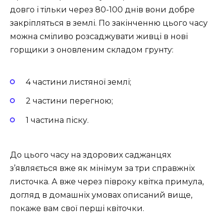
довго і тільки через 80-100 днів вони добре
закріпляться в землі. По закінченню цього часу
можна сміливо розсаджувати живці в нові
горщики з оновленим складом грунту:
4 частини листяної землі;
2 частини перегною;
1 частина піску.
До цього часу на здорових саджанцях
з’являється вже як мінімум за три справжніх
листочка. А вже через півроку квітка примула,
догляд в домашніх умовах описаний вище,
покаже вам свої перші квіточки.