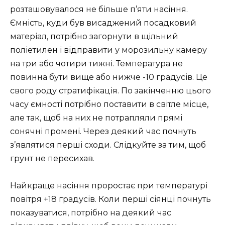
розташовувалося не більше п’яти насіння.
Ємність, куди був висаджений посадковий
матеріал, потрібно загорнути в щільний
поліетилен і відправити у морозильну камеру
на три або чотири тижні. Температура не
повинна бути вище або нижче -10 градусів. Це
свого роду стратифікація. По закінченню цього
часу ємності потрібно поставити в світле місце,
але так, щоб на них не потрапляли прямі
сонячні промені. Через деякий час почнуть
з’являтися перші сходи. Слідкуйте за тим, щоб
грунт не пересихав.
Найкраще насіння проростає при температурі
повітря +18 градусів. Коли перші сіянці почнуть
показуватися, потрібно на деякий час