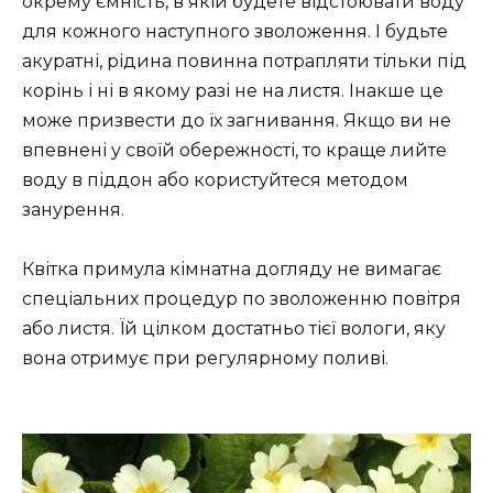
окрему ємність, в якій будете відстоювати воду
для кожного наступного зволоження. І будьте
акуратні, рідина повинна потрапляти тільки під
корінь і ні в якому разі не на листя. Інакше це
може призвести до їх загнивання. Якщо ви не
впевнені у своїй обережності, то краще лийте
воду в піддон або користуйтеся методом
занурення.
Квітка примула кімнатна догляду не вимагає
спеціальних процедур по зволоженню повітря
або листя. Їй цілком достатньо тієї вологи, яку
вона отримує при регулярному поливі.