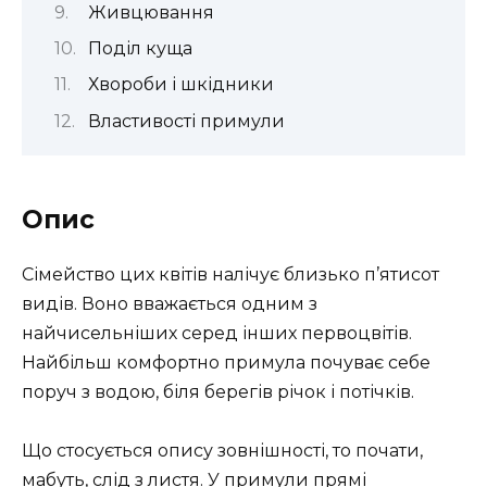
Живцювання
Поділ куща
Хвороби і шкідники
Властивості примули
Опис
Сімейство цих квітів налічує близько п’ятисот
видів. Воно вважається одним з
найчисельніших серед інших первоцвітів.
Найбільш комфортно примула почуває себе
поруч з водою, біля берегів річок і потічків.
Що стосується опису зовнішності, то почати,
мабуть, слід з листя. У примули прямі