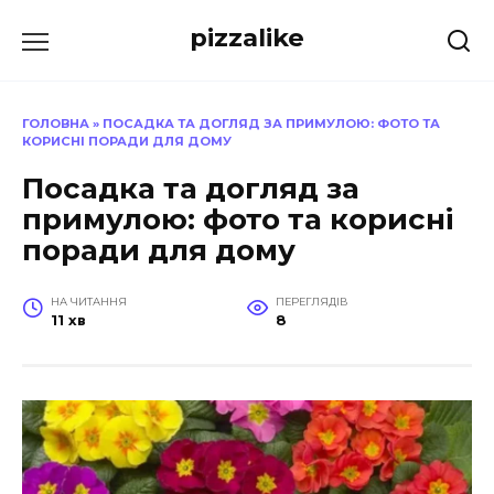
Перейти
pizzalike
до
вмісту
ГОЛОВНА
»
ПОСАДКА ТА ДОГЛЯД ЗА ПРИМУЛОЮ: ФОТО ТА
КОРИСНІ ПОРАДИ ДЛЯ ДОМУ
Посадка та догляд за
примулою: фото та корисні
поради для дому
НА ЧИТАННЯ
ПЕРЕГЛЯДІВ
11 хв
8