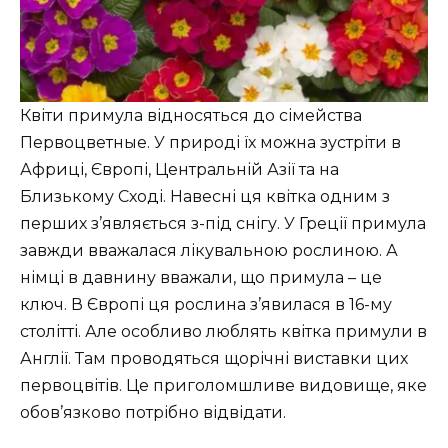
Квіти примула відносяться до сімейства
Первоцветные. У природі їх можна зустріти в
Африці, Європі, Центральній Азії та на
Близькому Сході. Навесні ця квітка одним з
перших з’являється з-під снігу. У Греції примула
завжди вважалася лікувальною рослиною. А
німці в давнину вважали, що примула – це
ключ. В Європі ця рослина з’явилася в 16-му
столітті. Але особливо люблять квітка примули в
Англії. Там проводяться щорічні виставки цих
первоцвітів. Це приголомшливе видовище, яке
обов’язково потрібно відвідати.