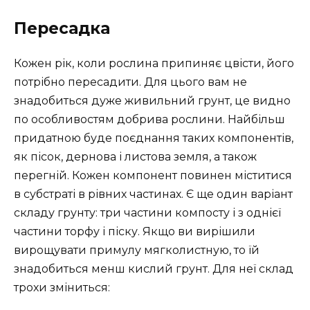
Пересадка
Кожен рік, коли рослина припиняє цвісти, його
потрібно пересадити. Для цього вам не
знадобиться дуже живильний грунт, це видно
по особливостям добрива рослини. Найбільш
придатною буде поєднання таких компонентів,
як пісок, дернова і листова земля, а також
перегній. Кожен компонент повинен міститися
в субстраті в рівних частинах. Є ще один варіант
складу грунту: три частини компосту і з однієї
частини торфу і піску. Якщо ви вирішили
вирощувати примулу мягколистную, то їй
знадобиться менш кислий грунт. Для неї склад
трохи зміниться: