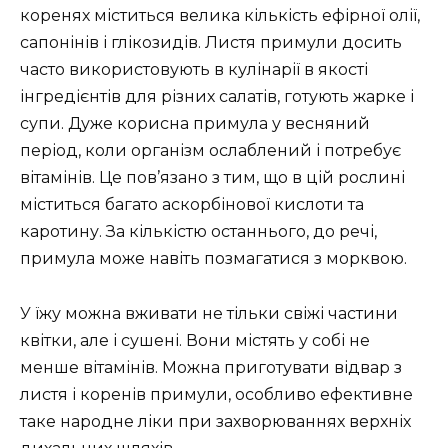
коренях міститься велика кількість ефірної олії,
сапонінів і глікозидів. Листя примули досить
часто використовують в кулінарії в якості
інгредієнтів для різних салатів, готують жарке і
супи. Дуже корисна примула у весняний
період, коли організм ослаблений і потребує
вітамінів. Це пов’язано з тим, що в цій рослині
міститься багато аскорбінової кислоти та
каротину. За кількістю останнього, до речі,
примула може навіть позмагатися з морквою.
У їжу можна вживати не тільки свіжі частини
квітки, але і сушені. Вони містять у собі не
менше вітамінів. Можна приготувати відвар з
листя і коренів примули, особливо ефективне
таке народне ліки при захворюваннях верхніх