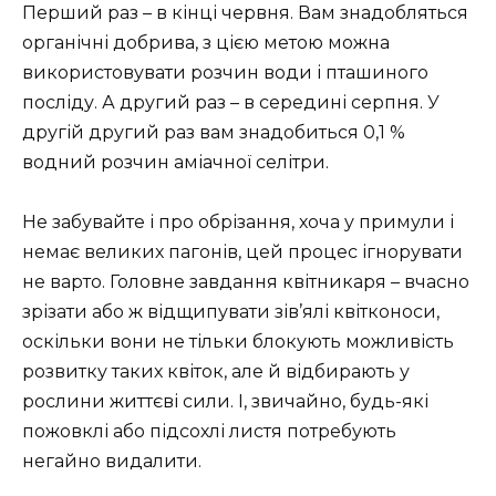
Перший раз – в кінці червня. Вам знадобляться
органічні добрива, з цією метою можна
використовувати розчин води і пташиного
посліду. А другий раз – в середині серпня. У
другій другий раз вам знадобиться 0,1 %
водний розчин аміачної селітри.
Не забувайте і про обрізання, хоча у примули і
немає великих пагонів, цей процес ігнорувати
не варто. Головне завдання квітникаря – вчасно
зрізати або ж відщипувати зів’ялі квітконоси,
оскільки вони не тільки блокують можливість
розвитку таких квіток, але й відбирають у
рослини життєві сили. І, звичайно, будь-які
пожовклі або підсохлі листя потребують
негайно видалити.