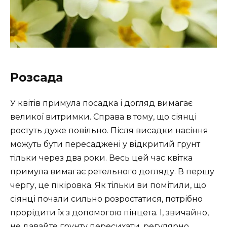
Розсада
У квітів примула посадка і догляд вимагає
великої витримки. Справа в тому, що сіянці
ростуть дуже повільно. Після висадки насіння
можуть бути пересаджені у відкритий грунт
тільки через два роки. Весь цей час квітка
примула вимагає ретельного догляду. В першу
чергу, це пікіровка. Як тільки ви помітили, що
сіянці почали сильно розростатися, потрібно
прорідити їх з допомогою пінцета. І, звичайно,
не давайте грунту пересихати, регулярно