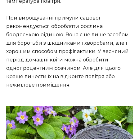
температура повітря.
При вирощуванні примули садової
рекомендується обробляти рослина
бордоською рідиною. Вона є не лише засобом
для боротьби з шкідниками і хворобами, але і
хорошим способом профілактики. У весняний
період домашні квіти можна обробити
однопроцентним розчином. Але для цього
краще винести їх на відкрите повітря або
нежитлове приміщення.