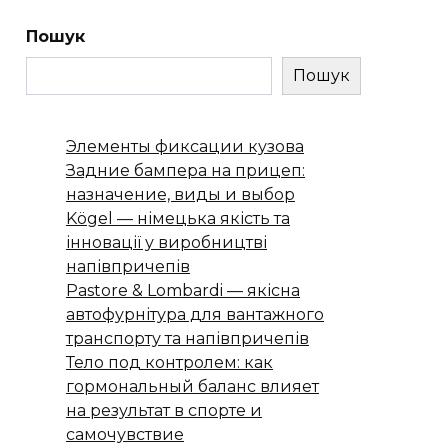
Пошук
Пошук
Элементы фиксации кузова
Задние бампера на прицеп:
назначение, виды и выбор
Kögel — німецька якість та
інновації у виробництві
напівпричепів
Pastore & Lombardi — якісна
автофурнітура для вантажного
транспорту та напівпричепів
Тело под контролем: как
гормональный баланс влияет
на результат в спорте и
самочувствие