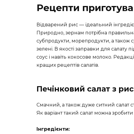
Рецепти приготув
Відварений рис — ідеальний інгредієн
Природно, зернам потрібна правильна 
субпродукти, морепродукти, а також сух
зелені. В якості заправки для салату
соус і навіть кокосове молоко. Редакц
кращих рецептів салатів.
Печінковий салат з рис
Смачний, а також дуже ситний салат с
Як варіант такий салат можна зробити
Інгредієнти: