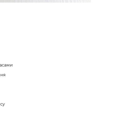
насами
ння
ису