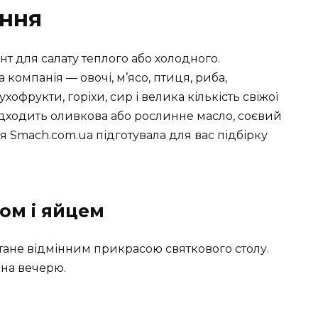
ання
т для салату теплого або холодного.
компанія — овочі, м’ясо, птиця, риба,
офрукти, горіхи, сир і велика кількість свіжої
 підходить оливкова або рослинне масло, соєвий
ія Smach.com.ua підготувала для вас підбірку
ом і яйцем
тане відмінним прикрасою святкового столу.
 на вечерю.