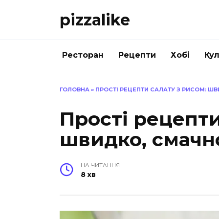
Перейти
pizzalike
до
вмісту
Ресторан
Рецепти
Хобі
Кул
ГОЛОВНА
»
ПРОСТІ РЕЦЕПТИ САЛАТУ З РИСОМ: ШВ
Прості рецепти
швидко, смачно
НА ЧИТАННЯ
8 хв