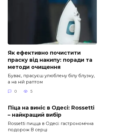
Як ефективно почистити
праску від накипу: поради та
методи очищення
Буває, прасуєш улюблену білу блузку,
а на ній раптом
0
5
Піца на виніс в Одесі: Rossetti
– найкращий вибір
Rossetti пицца в Одесі: гастрономічна
подорож В серці