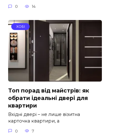
0
14
ХОБІ
Топ порад від майстрів: як
обрати ідеальні двері для
квартири
Вхідні двері – не лише візитна
карточка квартири, а
0
7