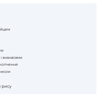
 яйцем
ою
 і ананасами
 копчення
 рисом
я рису