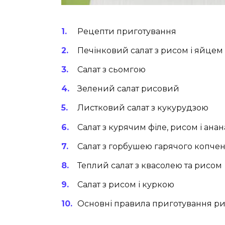
Рецепти приготування
Печінковий салат з рисом і яйцем
Салат з сьомгою
Зелений салат рисовий
Листковий салат з кукурудзою
Салат з курячим філе, рисом і ана
Салат з горбушею гарячого копче
Теплий салат з квасолею та рисом
Салат з рисом і куркою
Основні правила приготування р