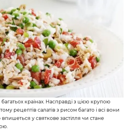
багатьох країнах. Насправді з цією крупою
ому рецептів салатів з рисом багато і всі вони
о впишеться у святкове застілля чи стане
рю.