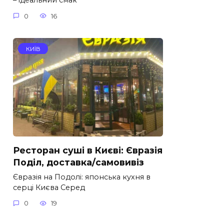
– ідеальний смак
0
16
КИЇВ
Ресторан суші в Києві: Євразія
Поділ, доставка/самовивіз
Євразія на Подолі: японська кухня в
серці Києва Серед
0
19