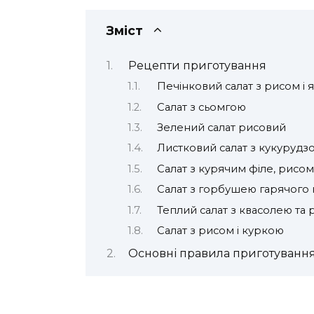
Зміст
Рецепти приготування
Печінковий салат з рисом і
Салат з сьомгою
Зелений салат рисовий
Листковий салат з кукурудз
Салат з курячим філе, рисом
Салат з горбушею гарячого
Теплий салат з квасолею та
Салат з рисом і куркою
Основні правила приготуванн