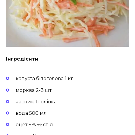
Інгредієнти
капуста білоголова 1 кг
морква 2-3 шт.
часник 1 голівка
вода 500 мл
оцет 9% ½ ст. л.