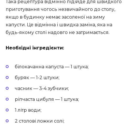
Така рецептура відмінно підійде для швидкого
приготування чогось незвичайного до столу,
якщо в будинку немає засоленої на зиму
капусти. Це відмінна і швидка заміна, яка на
будь-якому столі надовго не затримається.
Необхідні інгредієнти:
білокачанна капуста — 1 штука;
буряк — 1-2 штуки;
часник — 3-4 зубчики;
ріпчаста цибуля — 1 штука;
1 літр води;
2 столові ложки солі;