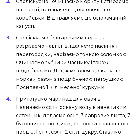
Споліскуємо і очищаємо моркву натираємо
на тертці, призначеної для овочів по-
корейськи. Відправляємо до білокачанній
капусті.
Споліскуємо болгарський перець,
розрізаємо навпіл, видаляємо насіння і
перегородки, нарізаємо тонкою соломкою.
Очищаємо зубчики часнику і також
подрібнюємо. Додаємо овочі до капусти і
моркви разом з подрібненою петрушкою.
Посипаємо 1 ч. л. меленої куркуми.
Приготуємо маринад для овочів.
Наливаємо фільтровану воду в невеликий
сотейник, додаємо олію, 3 лаврових листа, 7
бутончиків гвоздики, 7 горошин запашного
перцю, 1 ст. л. солі і 2 ст. л. цукру. Ставимо