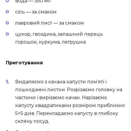
вода — 350 мл
сіль — за смаком
лавровий лист — за смаком
цукор, гвоздика, запашний перець
горошок, куркума, петрушка
Приготування
Видаляємо з качана капусти пом’яті і
пошкоджені листки. Розрізаємо головку на
частини і вирізаємо качан. Нарізаємо
капусту квадратиками розміром приблизно
5×5 див. Перекладаємо капусту в глибоку
скляну посуд.