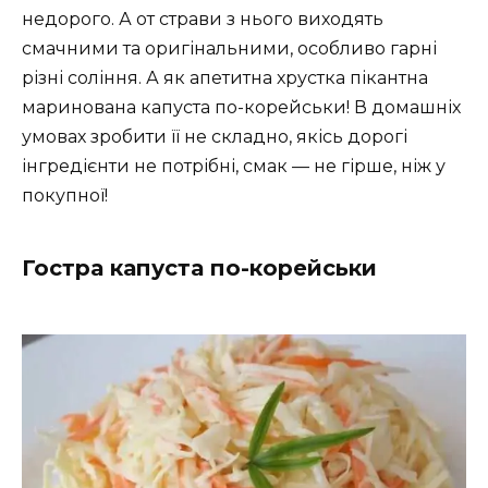
недорого. А от страви з нього виходять
смачними та оригінальними, особливо гарні
різні соління. А як апетитна хрустка пікантна
маринована капуста по-корейськи! В домашніх
умовах зробити її не складно, якісь дорогі
інгредієнти не потрібні, смак — не гірше, ніж у
покупної!
Гостра капуста по-корейськи