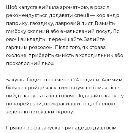
Щоб капуста вийшла ароматною, в розсіл
рекомендується додавати спеції — коріандр,
паприку, гвоздику, лавровий лист. Візьміть
глибоку скляний або емальований посуд. Всі
овочі викладіть і перемішайте. Залийте
гарячим розсолом. Після того, як страва
охолоне, приберіть ємність в холодильник або
прохолодний льох.
Закуска буде готова через 24 години. Але чим
більше пройде часу, тим пахучіше і смачніше
вийде капуста та інші овочі. Подавайте капусту
по-корейськи, прикрасивши подрібненою
зеленню петрушки і кропу.
Пряно-гостра закуска припаде до душі всім