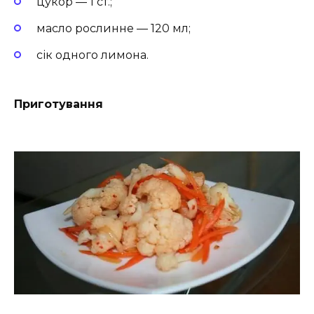
цукор — 1 ст.;
масло рослинне — 120 мл;
сік одного лимона.
Приготування