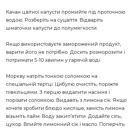
Качан цвітної капусти промийте під проточною
водою. Розберіть на суцвіття. Відваріть
шматочки капусти до полумягкости.
Якщо використовуєте заморожений продукт,
варити його не потрібно. Досить розморозити і
потримати 5-10 хвилин у гарячій воді.
Моркву натріть тонкою соломкою на
спеціальній тертці. Цибулю очистіть, поріжте
півкільцями. З перцю видалити насіння і
порізати соломкою. Видавіть з лимона сік. Якщо
хочете зробити блюдо кисліше, замість лимона
візьміть лайм. Воду закип’ятити. Додайте сіль,
цукор. Влийте лимонний сік і масло. Поперчіть.