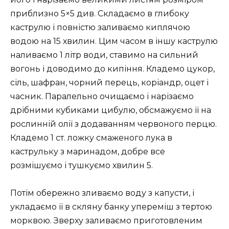
приблизно 5×5 див. Складаємо в глибоку
каструлю і повністю заливаємо киплячою
водою на 15 хвилин. Цим часом в іншу каструлю
наливаємо 1 літр води, ставимо на сильний
вогонь і доводимо до кипіння. Кладемо цукор,
сіль, шафран, чорний перець, коріандр, оцет і
часник. Паралельно очищаємо і нарізаємо
дрібними кубиками цибулю, обсмажуємо її на
рослинній олії з додаванням червоного перцю.
Кладемо 1 ст. ложку смаженого лука в
каструльку з маринадом, добре все
розмішуємо і тушкуємо хвилин 5.
Потім обережно зливаємо воду з капусти, і
укладаємо її в скляну банку упереміш з тертою
морквою. Зверху заливаємо приготовленим