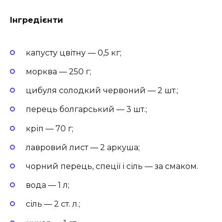
Інгредієнти
капусту цвітну — 0,5 кг;
морква — 250 г;
цибуля солодкий червоний — 2 шт.;
перець болгарський — 3 шт.;
кріп — 70 г;
лавровий лист — 2 аркуша;
чорний перець, спеції і сіль — за смаком.
вода — 1 л;
сіль — 2 ст. л.;