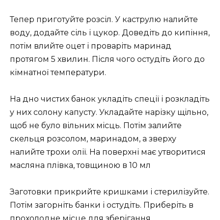
Тепер приготуйте розсіл. У каструлю налийте
воду, додайте сіль і цукор. Доведіть до кипіння,
потім влийте оцет і проваріть маринад
протягом 5 хвилин. Після чого остудіть його до
кімнатної температури.
На дно чистих банок укладіть спеції і розкладіть
у них солону капусту. Укладайте нарізку щільно,
щоб не було вільних місць. Потім залийте
скельця розсолом, маринадом, а зверху
налийте трохи олії. На поверхні має утворитися
масляна плівка, товщиною в 10 мл
Заготовки прикрийте кришками і стерилізуйте.
Потім загорніть банки і остудіть. Приберіть в
прохолодне місце для зберігання.