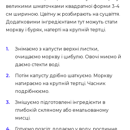
великими шматочками квадратної форми 3-4
см шириною. Цвітну ж розбирають на суцвіття.
Додатковими інгредієнтами тут можуть стати
моркву і буряк, натерті на крупній тертці.
Знімаємо з капусти верхні листки,
очищаємо моркву і цибулю. Овочі миємо й
даємо стекти воді.
Потім капусту дрібно шаткуємо. Моркву
натираємо на крупній тертці. Часник
подрібнюємо.
Змішуємо підготовлені інгредієнти в
глибокій скляному або емальованому
мисці.
Готуємо розсіл: додаємо у воду, рослинне