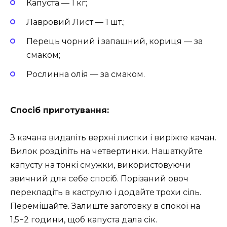
Капуста — 1 кг;
Лавровий Лист — 1 шт.;
Перець чорний і запашний, кориця — за
смаком;
Рослинна олія — за смаком.
Спосіб приготування:
З качана видаліть верхні листки і виріжте качан.
Вилок розділіть на четвертинки. Нашаткуйте
капусту на тонкі смужки, використовуючи
звичний для себе спосіб. Порізаний овоч
перекладіть в каструлю і додайте трохи сіль.
Перемішайте. Залиште заготовку в спокої на
1,5−2 години, щоб капуста дала сік.