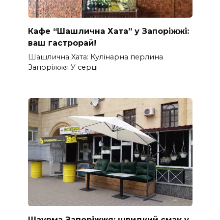
Кафе “Шашлична Хата” у Запоріжжі:
ваш гастрорай!
Шашлична Xата: Кулінарна перлина
Запоріжжя У серці
Шаурма Запоріжжя: швидкий смак у