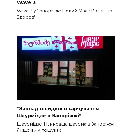
Wave 3
Wave 3 у Запоріжжі: Новий Маяк Розваг та
Здоров’
“Заклад швидкого харчування
Шаурмідзе в Запоріжжі”
Шаурмідзе: Найкраща шаурма в Запоріжжі
Якщо ви у пошуках