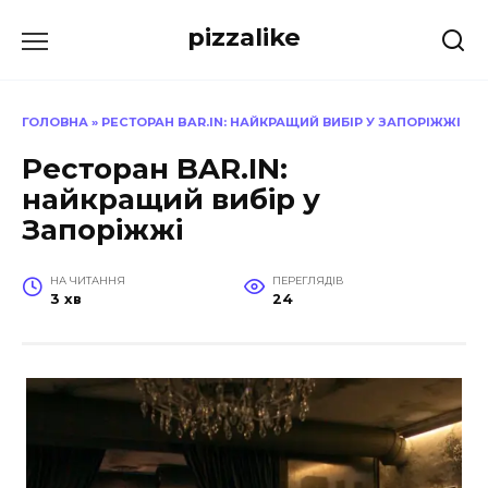
Перейти
pizzalike
до
вмісту
ГОЛОВНА
»
РЕСТОРАН BAR.IN: НАЙКРАЩИЙ ВИБІР У ЗАПОРІЖЖІ
Ресторан BAR.IN:
найкращий вибір у
Запоріжжі
НА ЧИТАННЯ
ПЕРЕГЛЯДІВ
3 хв
24