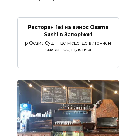
Ресторан їжі на винос Osama
Sushi в Запоріжжі
p Осама Суші – це місце, де витончені
смаки поєднуються