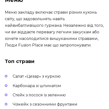
Меню
Меню закладу включає страви різних кухонь
світу, що задовольнять навіть
найвибагливішого гурмана. Незалежно від того,
чи ви віддаєте перевагу легким закускам або
хочете насолодитися вишуканими стравами,
Люди Fusion Place має що запропонувати.
Топ страви
Салат «Цезар» з куркою
Карбонара зі шпинатом
Стейк з лосося із зеленню
Чізкейк з сезонними фруктами