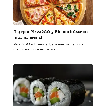
Піцерія Pizza2GO у Вінниці: Смачна
піца на виніс!
Pizza2GO в Вінниці: Ідеальне місце для
справжніх поціновувачів