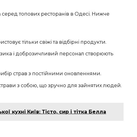
za серед топових ресторанів в Одесі. Нижче
стовує тільки свіжі та відбірні продукти.
зика і доброзичливий персонал створюють
ибір страв з постійними оновленнями.
трави з собою, що зручно для зайнятих людей.
кої кухні Київ: Тісто, сир і тітка Белла