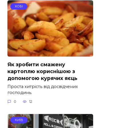
ХОБІ
Як зробити смажену
картоплю кориснішою з
допомогою курячих яєць
Проста хитрість від досвідчених
господинь.
0
12
КИЇВ