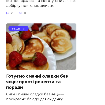
Ми постаралися та підготували для вас
добірку приголомшливих
0
8
РЕЦЕПТИ
Готуємо смачні оладки без
яєць: прості рецепти та
поради
Ситні і пишні оладки без яєць —
прекрасне блюдо для сніданку.