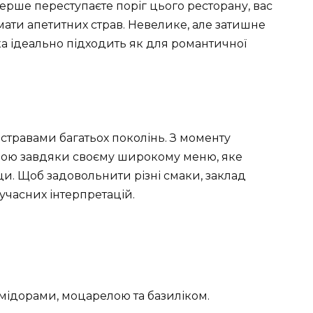
перше переступаєте поріг цього ресторану, вас
ромати апетитних страв. Невелике, але затишне
а ідеально підходить як для романтичної
стравами багатьох поколінь. З моменту
ярною завдяки своєму широкому меню, яке
ци. Щоб задовольнити різні смаки, заклад
учасних інтерпретацій.
мідорами, моцарелою та базиліком.