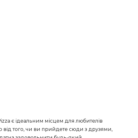
Pizza є ідеальним місцем для любителів
но від того, чи ви прийдете сюди з друзями,
a здатна задовольнити будь-який