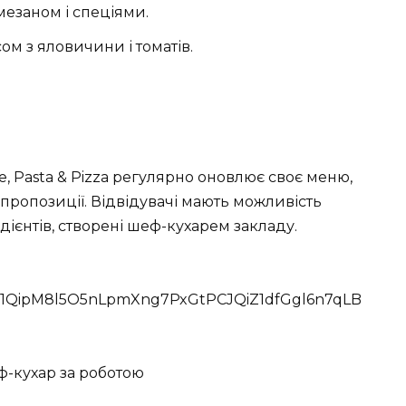
мезаном і спеціями.
ом з яловичини і томатів.
е, Pasta & Pizza регулярно оновлює своє меню,
 пропозиції. Відвідувачі мають можливість
дієнтів, створені шеф-кухарем закладу.
p/AF1QipM8l5O5nLpmXng7PxGtPCJQiZ1dfGgl6n7qLB
ф-кухар за роботою