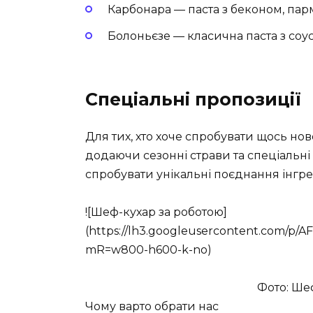
Карбонара — паста з беконом, пар
Болоньєзе — класична паста з соус
Спеціальні пропозиції
Для тих, хто хоче спробувати щось нов
додаючи сезонні страви та спеціальні
спробувати унікальні поєднання інгре
![Шеф-кухар за роботою]
(https://lh3.googleusercontent.com/
mR=w800-h600-k-no)
Фото: Ше
Чому варто обрати нас