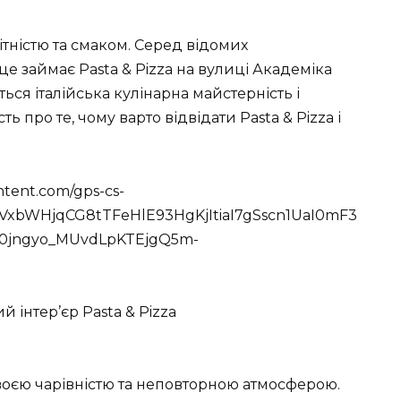
тністю та смаком. Серед відомих
це займає Pasta & Pizza на вулиці Академіка
ється італійська кулінарна майстерність і
ть про те, чому варто відвідати Pasta & Pizza і
ontent.com/gps-cs-
bWHjqCG8tTFeHlE93HgKjItiaI7gSscn1UaI0mF3
g0jngyo_MUvdLpKTEjgQ5m-
й інтер’єр Pasta & Pizza
воєю чарівністю та неповторною атмосферою.