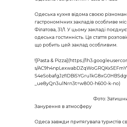
Одеська кухня відома своєю різномані
гастрономічних закладів особливе міс
Філатова, 31/1. У цьому закладі поєдну
одеська гостинність. Ця стаття розповіс
що робить цей заклад особливим.
![Pasta & Pizza](https://lh3.googleuserc
s/AC9h4npLexwabDZqWoGRQKx5EFmYVx
S4eSobafgJzflDBiSYGru1kG8xG0HBSd
_ue8yQn3ulNrn3t=w800-h600-k-no)
Фото: Затишни
Занурення в атмосферу
Одеса завжди притягувала туристів с