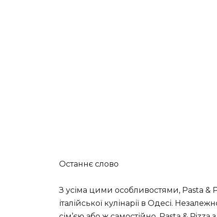
Останнє слово
З усіма цими особливостями, Pasta & 
італійської кулінарії в Одесі. Незалеж
сім’єю або ж самостійно, Pasta & Pizz