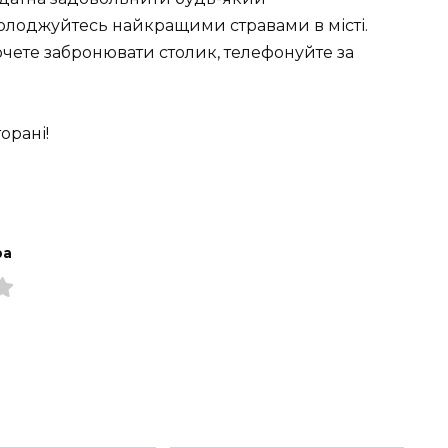
солоджуйтесь найкращими стравами в місті.
очете забронювати столик, телефонуйте за
орані!
ра