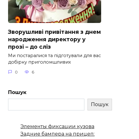
Зворушливі привітання з днем
народження директору у
прозі – до сліз
Ми постаралися та підготували для вас
добірку приголомшливих
0
6
Пошук
Пошук
Элементы фиксации кузова
Задние бампера на прицеп: