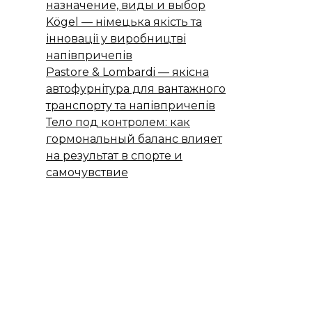
назначение, виды и выбор
Kögel — німецька якість та
інновації у виробництві
напівпричепів
Pastore & Lombardi — якісна
автофурнітура для вантажного
транспорту та напівпричепів
Тело под контролем: как
гормональный баланс влияет
на результат в спорте и
самочувствие