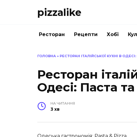
Перейти
pizzalike
до
вмісту
Ресторан
Рецепти
Хобі
Кул
ГОЛОВНА
»
РЕСТОРАН ІТАЛІЙСЬКОЇ КУХНІ В ОДЕСІ:
Ресторан італій
Одесі: Паста та
НА ЧИТАННЯ
3 хв
Одеська гастрономія: Pasta & Pizza