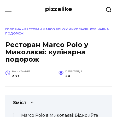
Перейти
pizzalike
до
вмісту
ГОЛОВНА
»
РЕСТОРАН MARCO POLO У МИКОЛАЄВІ: КУЛІНАРНА
ПОДОРОЖ
Ресторан Marco Polo у
Миколаєві: кулінарна
подорож
НА ЧИТАННЯ
ПЕРЕГЛЯДІВ
2 хв
20
Зміст
Marco Polo в Миколаєві: Відкрийте