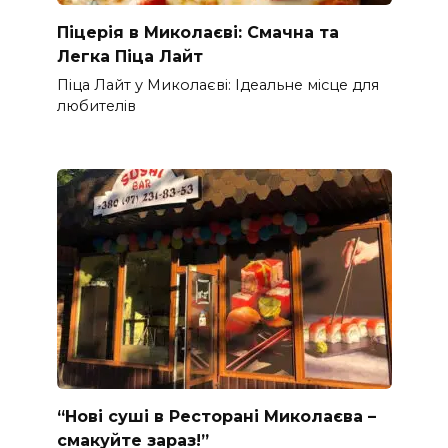
Піцерія в Миколаєві: Смачна та
Легка Піца Лайт
Піца Лайт у Миколаєві: Ідеальне місце для
любителів
“Нові суші в Ресторані Миколаєва –
смакуйте зараз!”