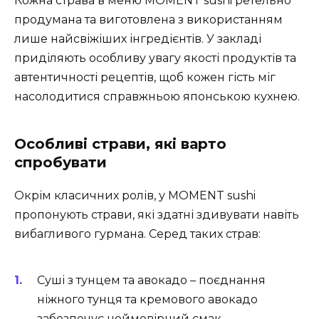
Кожна страва в меню MOMENT sushi ретельно
продумана та виготовлена з використанням
лише найсвіжіших інгредієнтів. У закладі
приділяють особливу увагу якості продуктів та
автентичності рецептів, щоб кожен гість міг
насолодитися справжньою японською кухнею.
Особливі страви, які варто
спробувати
Окрім класичних ролів, у MOMENT sushi
пропонують страви, які здатні здивувати навіть
вибагливого гурмана. Серед таких страв:
Суші з тунцем та авокадо – поєднання
ніжного тунця та кремового авокадо
забезпечує неймовірний смак.