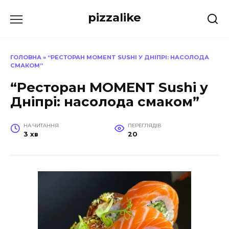
Перейти
pizzalike
до
вмісту
ГОЛОВНА
»
“РЕСТОРАН MOMENT SUSHI У ДНІПРІ: НАСОЛОДА
СМАКОМ”
“Ресторан MOMENT Sushi у
Дніпрі: насолода смаком”
НА ЧИТАННЯ
ПЕРЕГЛЯДІВ
3 хв
20