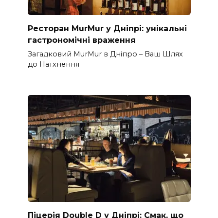
Ресторан MurMur у Дніпрі: унікальні
гастрономічні враження
Загадковий MurMur в Дніпро – Ваш Шлях
до Натхнення
Піцерія Double D у Дніпрі: Смак, що