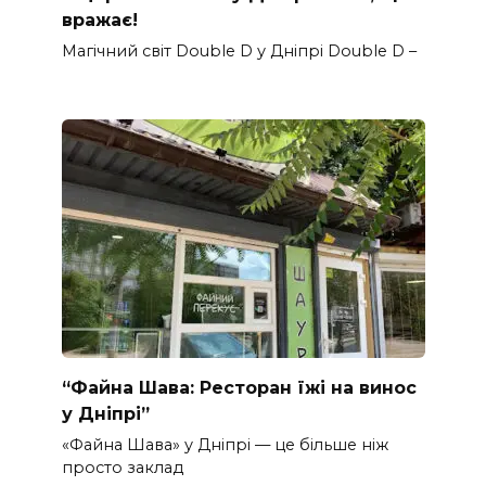
вражає!
Магічний світ Double D у Дніпрі Double D –
“Файна Шава: Ресторан їжі на винос
у Дніпрі”
«Файна Шава» у Дніпрі — це більше ніж
просто заклад