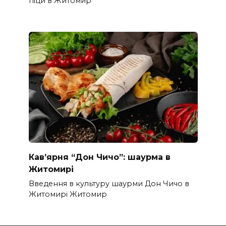
піци в Житомир
Кав’ярня “Дон Чичо”: шаурма в
Житомирі
Введення в культуру шаурми Дон Чичо в
Житомирі Житомир