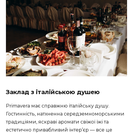
Заклад з італійською душею
Primavera має справжню італійську душу.
Гостинність, натхненна середземноморськими
традиціями, яскраві аромати свіжої їжі та
естетично привабливий інтер’єр — все це