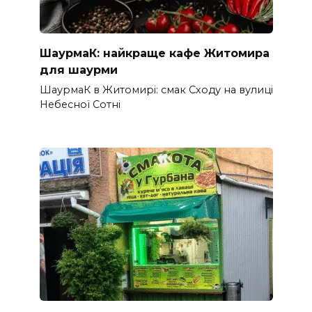
ШаурмаК: найкраще кафе Житомира
для шаурми
ШаурмаК в Житомирі: смак Сходу на вулиці
Небесної Сотні