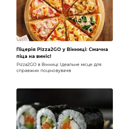
Піцерія Pizza2GO у Вінниці: Смачна
піца на виніс!
Pizza2GO в Вінниці: Ідеальне місце для
справжніх поціновувачів