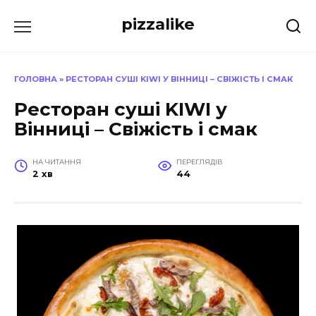
Перейти
pizzalike
до
вмісту
ГОЛОВНА
»
РЕСТОРАН СУШІ KIWI У ВІННИЦІ – СВІЖІСТЬ І СМАК
Ресторан суші KIWI у
Вінниці – Свіжість і смак
НА ЧИТАННЯ
ПЕРЕГЛЯДІВ
2 хв
44