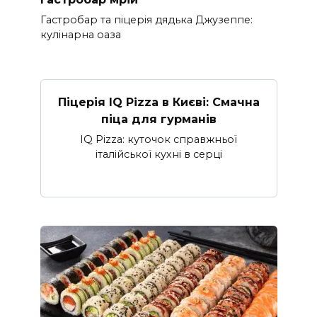
Гастробар та піцерія дядька Джузеппе:
кулінарна оаза
Піцерія IQ Pizza в Києві: Смачна
піца для гурманів
IQ Pizza: куточок справжньої
італійської кухні в серці