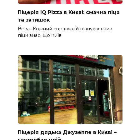
Піцерія IQ Pizza в Києві: смачна піца
та затишок
Вступ Кожний справжній шанувальник
піци знає, що Київ
Піцерія дядька Джузеппе в Києві –
гастробар мрій