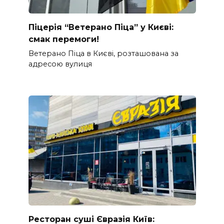
Піцерія “Ветерано Піца” у Києві:
смак перемоги!
Ветерано Піца в Києві, розташована за
адресою вулиця
Ресторан суші Євразія Київ: