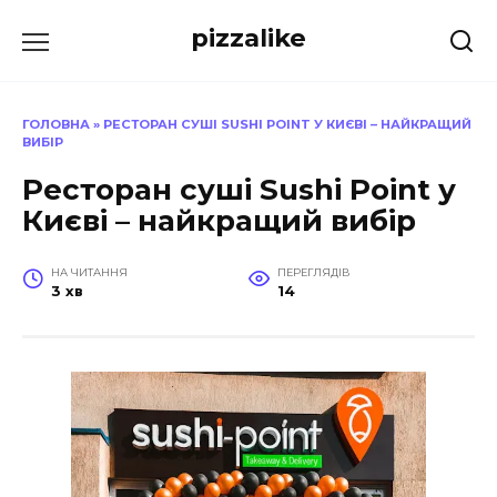
Перейти
pizzalike
до
вмісту
ГОЛОВНА
»
РЕСТОРАН СУШІ SUSHI POINT У КИЄВІ – НАЙКРАЩИЙ
ВИБІР
Ресторан суші Sushi Point у
Києві – найкращий вибір
НА ЧИТАННЯ
ПЕРЕГЛЯДІВ
3 хв
14