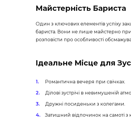
Майстерність Бариста
Один з ключових елементів успіху зак
бариста. Вони не лише майстерно при
розповісти про особливості обсмажуван
Ідеальне Місце для Зу
Романтична вечеря при свічках.
Ділові зустрічі в невимушеній атм
Дружні посиденьки з колегами.
Затишний відпочинок на самоті з 