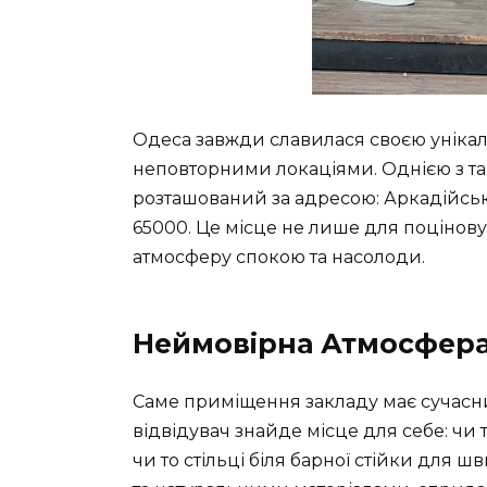
Одеса завжди славилася своєю уніка
неповторними локаціями. Однією з так
розташований за адресою: Аркадійська 
65000. Це місце не лише для поціновува
атмосферу спокою та насолоди.
Неймовірна Атмосфера 
Саме приміщення закладу має сучасни
відвідувач знайде місце для себе: чи
чи то стільці біля барної стійки для