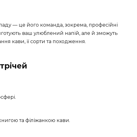
ладу — це його команда, зокрема, професійні
готують ваш улюблений напій, але й зможуть
ня кави, її сорти та походження.
стрічей
осфері.
книгою та філіжанкою кави.