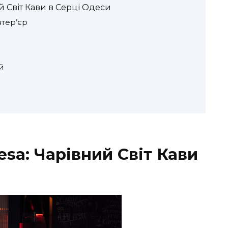
й Світ Кави в Серці Одеси
нтер’єр
й
esa: Чарівний Світ Кави