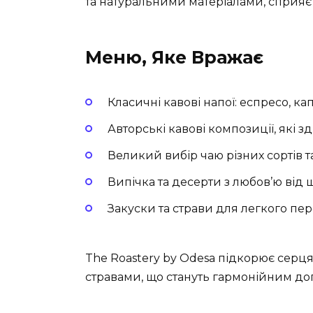
та натуральними матеріалами, сприяє 
Меню, Яке Вражає
Класичні кавові напої: еспресо, кап
Авторські кавові композиції, які 
Великий вибір чаю різних сортів 
Випічка та десерти з любов’ю від 
Закуски та страви для легкого пер
The Roastery by Odesa підкорює серц
стравами, що стануть гармонійним до