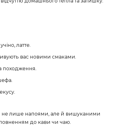
відчуттю домашнього тепла та затишку.
учіно, латте.
здивують вас новими смаками.
та походження.
шефа.
екусу.
я не лише напоями, але й вишуканими
повненням до кави чи чаю.