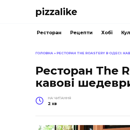
Перейти
pizzalike
до
вмісту
Ресторан
Рецепти
Хобі
Кул
ГОЛОВНА
»
РЕСТОРАН THE ROASTERY В ОДЕСІ: КА
Ресторан The Ro
кавові шедевр
НА ЧИТАННЯ
2 хв