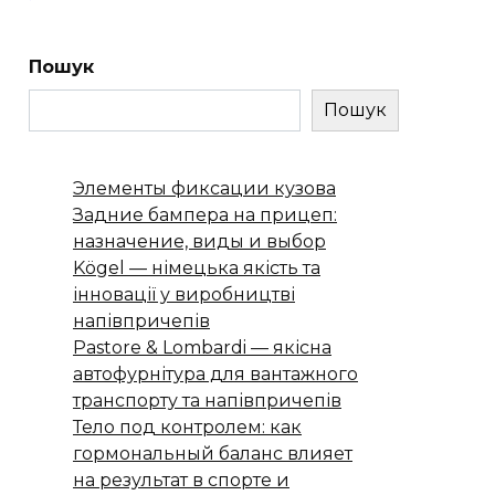
Пошук
Пошук
Элементы фиксации кузова
Задние бампера на прицеп:
назначение, виды и выбор
Kögel — німецька якість та
інновації у виробництві
напівпричепів
Pastore & Lombardi — якісна
автофурнітура для вантажного
транспорту та напівпричепів
Тело под контролем: как
гормональный баланс влияет
на результат в спорте и