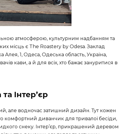
льною атмосферою, культурним надбанням та
их місць є The Roastery by Odesa. Заклад
Алея, 1, Одеса, Одеська область, Україна,
чів кави, а й для всіх, хто бажає зануритися в
та Інтер’єр
й, але водночас затишний дизайн. Тут кожен
 то комфортний диванчик для тривалої бесіди,
 швидкого снеку. Інтер’єр, прикрашений деревом