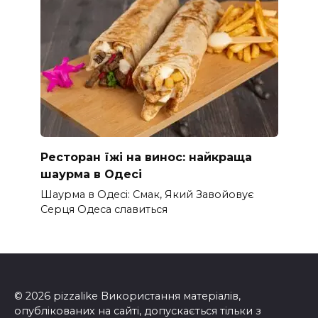
Ресторан їжі на винос: найкраща
шаурма в Одесі
Шаурма в Одесі: Смак, Який Завойовує
Серця Одеса славиться
© 2026 pizzalike Використання матеріалів,
опублікованих на сайті, допускається тільки з