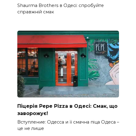
Shaurma Brothers в Одесі: спробуйте
справжній смак
Піцерія Pepe Pizza в Одесі: Смак, що
заворожує!
Вступление: Одесса и її смачна піца Одеса –
це не лише