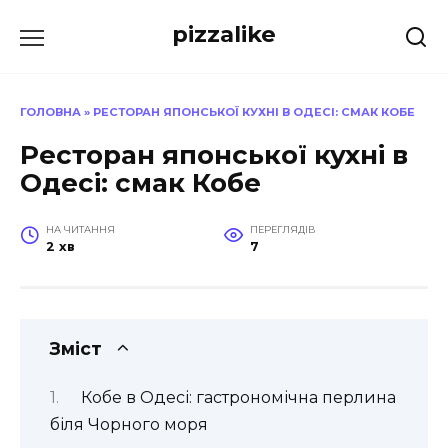
Перейти
pizzalike
до
вмісту
ГОЛОВНА
»
РЕСТОРАН ЯПОНСЬКОЇ КУХНІ В ОДЕСІ: СМАК КОБЕ
Ресторан японської кухні в
Одесі: смак Кобе
НА ЧИТАННЯ
ПЕРЕГЛЯДІВ
2 хв
7
Зміст
Кобе в Одесі: гастрономічна перлина
біля Чорного моря