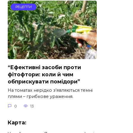
РЕЦЕПТИ
“Ефективні засоби проти
фітофтори: коли й чим
обприскувати помідори”
На томатах нерідко з’являються темні
плями – грибкове ураження.
0
13
Карта: