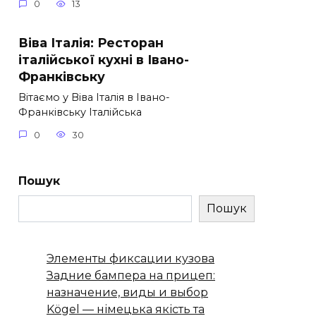
0
13
Віва Італія: Ресторан
італійської кухні в Івано-
Франківську
Вітаємо у Віва Італія в Івано-
Франківську Італійська
0
30
Пошук
Пошук
Элементы фиксации кузова
Задние бампера на прицеп:
назначение, виды и выбор
Kögel — німецька якість та