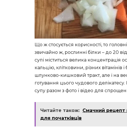
Що ж стосується корисності, то голов
звичайно ж, рослинні білки – до 20 ві
супі міститься велика концентрація о
кальцію, клітковини, різних вітамінів 
шлунково-кишковий тракт, але і на ве
готування цього чудового делікатесу.
супу разом з фото і відео для спроще
Читайте також:
Смачний рецепт 
для початківців