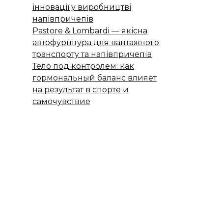
інновації у виробництві
напівпричепів
Pastore & Lombardi — якісна
автофурнітура для вантажного
транспорту та напівпричепів
Тело под контролем: как
гормональный баланс влияет
на результат в спорте и
самочувствие