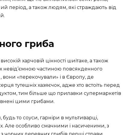
йний період, а також людям, які страждають від
й.
ного гриба
 високій харчовій цінності шиітаке, а також
їх невід’ємною частиною повсякденного
 вони «перекочували» і в Європу, де
рця тутешніх хазяєчок, адже хто встоїть перед
уктом, тим більше що прилавки супермаркетів
овнені цими грибами.
 будь то соуси, гарніри в мультиварці,
х. Але особливо смачними і насиченими, з
з чорних деревних грибів перші страви,