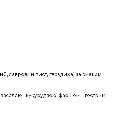
ий, лавровий лист, гвоздика) за смаком
квасолею і кукурудзою, фаршем – гострий