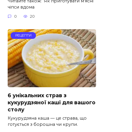
Читайте також: Як приготувати м'ясні
чіпси вдома
0
20
РЕЦЕПТИ
6 унікальних страв з
кукурудзяної каші для вашого
столу
Кукурудзяна каша — це страва, що
готується з борошна чи крупи.