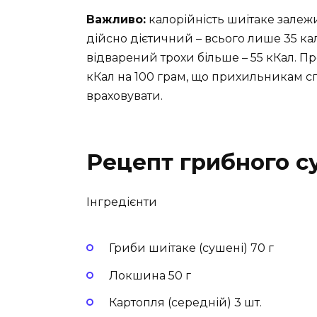
Важливо:
калорійність шиітаке залежит
дійсно дієтичний – всього лише 35 ка
відварений трохи більше – 55 кКал. П
кКал на 100 грам, що прихильникам с
враховувати.
Рецепт грибного с
Інгредієнти
Гриби шиітаке (сушені) 70 г
Локшина 50 г
Картопля (середній) 3 шт.