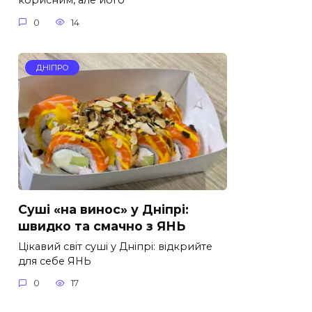
корисним, але його
0
14
ДНІПРО
Суші «на винос» у Дніпрі:
швидко та смачно з ЯНЬ
Цікавий світ суші у Дніпрі: відкрийте
для себе ЯНЬ
0
17