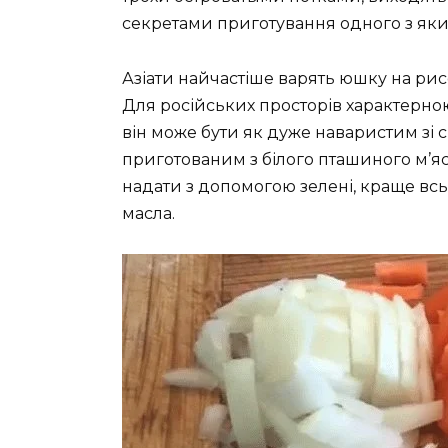
секретами приготування одного з яки
Азіати найчастіше варять юшку на рис
Для російських просторів характерно
він може бути як дуже наваристим зі 
приготованим з білого пташиного м’я
надати з допомогою зелені, краще всь
масла.