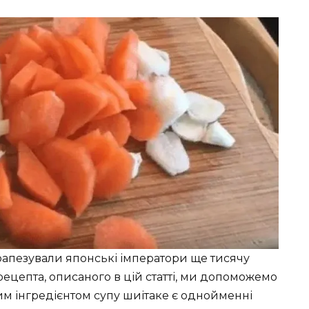
рапезували японські імператори ще тисячу
рецепта, описаного в цій статті, ми допоможемо
им інгредієнтом супу шиітаке є однойменні