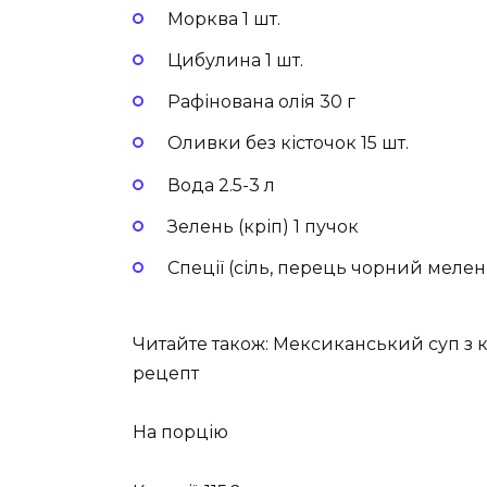
Морква 1 шт.
Цибулина 1 шт.
Рафінована олія 30 г
Оливки без кісточок 15 шт.
Вода 2.5-3 л
Зелень (кріп) 1 пучок
Спеції (сіль, перець чорний мелен
Читайте також: Мексиканський суп з 
рецепт
На порцію