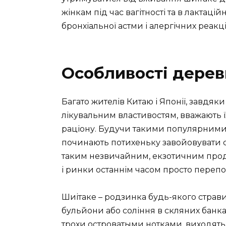
жінкам під час вагітності та в лактаці
бронхіальної астми і алергічних реакці
Особливості дерев
Багато жителів Китаю і Японії, завдяки
лікувальним властивостям, вважають 
раціону. Будучи такими популярними,
починають потихеньку завойовувати се
таким незвичайним, екзотичним прод
і ринки останнім часом просто переп
Шиітаке – родзинка будь-якого страви,
бульйони або соління в скляних банка
трохи островатыми нотками, виходять 