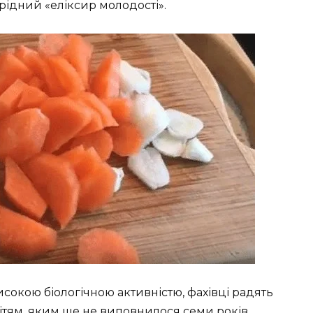
єрідний «еліксир молодості».
сокою біологічною активністю, фахівці радять
ітям, яким ще не виповнилося семи років,