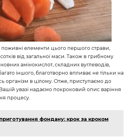
ні поживні елементи цього першого страви,
дсотків від загальної маси. Також в грибному
сновних амінокислот, складних вуглеводів,
і багато іншого, благотворно впливає не тільки на
сь організм в цілому. Отже, приступаємо до
 Вашій увазі надаємо покроковий опис варіння
ння процесу.
приготування фондану: крок за кроком