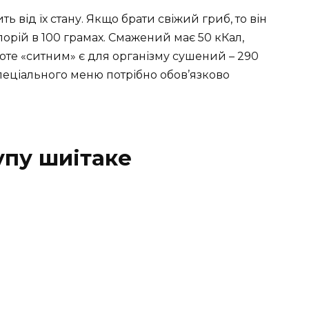
ь від їх стану. Якщо брати свіжий гриб, то він
лорій в 100 грамах. Смажений має 50 кКал,
роте «ситним» є для організму сушений – 290
пеціального меню потрібно обов’язково
упу шиітаке