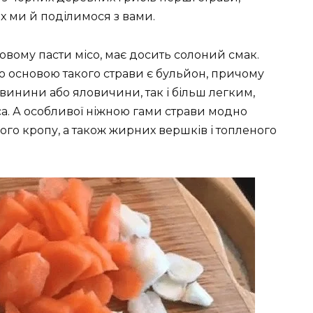
х ми й поділимося з вами.
овому пасти місо, має досить солоний смак.
ю основою такого страви є бульйон, причому
свинини або яловичини, так і більш легким,
са. А особливої ніжною гами страви модно
ого кропу, а також жирних вершків і топленого