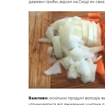
деревні гриби, відомі на Сході як сво
Важливо:
оскільки продукт володіє ви
утримуватися від вживання шиітаке д