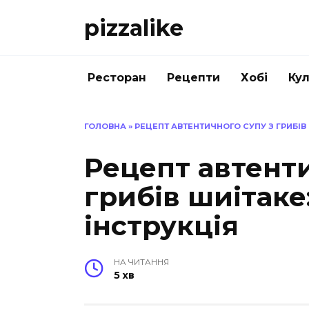
Перейти
pizzalike
до
вмісту
Ресторан
Рецепти
Хобі
Кул
ГОЛОВНА
»
РЕЦЕПТ АВТЕНТИЧНОГО СУПУ З ГРИБІВ
Рецепт автенти
грибів шиітаке
інструкція
НА ЧИТАННЯ
5 хв