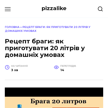
Перейти
pizzalike
до
вмісту
ГОЛОВНА
»
РЕЦЕПТ БРАГИ: ЯК ПРИГОТУВАТИ 20 ЛІТРІВ У
ДОМАШНІХ УМОВАХ
Рецепт браги: як
приготувати 20 літрів у
домашніх умовах
НА ЧИТАННЯ
ПЕРЕГЛЯДІВ
3 хв
14