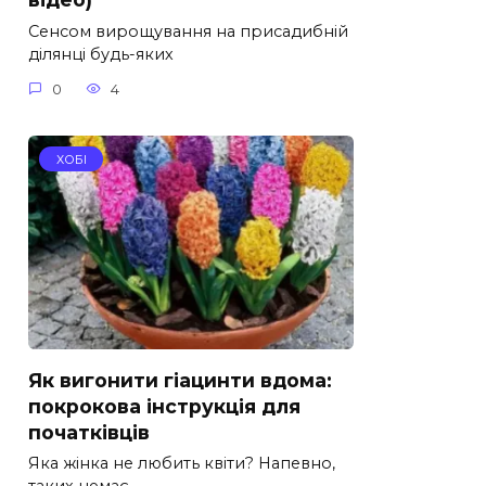
Сенсом вирощування на присадибній
ділянці будь-яких
0
4
ХОБІ
Як вигонити гіацинти вдома:
покрокова інструкція для
початківців
Яка жінка не любить квіти? Напевно,