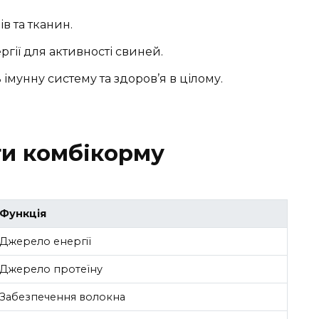
в та тканин.
гії для активності свиней.
імунну систему та здоров’я в цілому.
ти комбікорму
Функція
Джерело енергії
Джерело протеїну
Забезпечення волокна