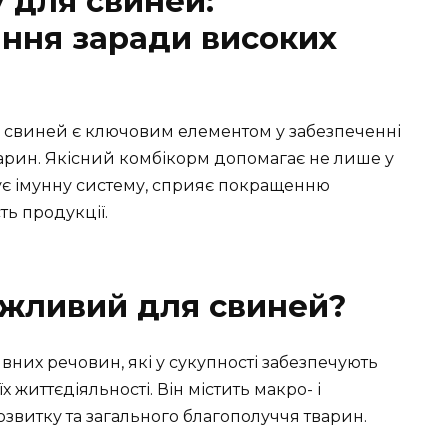
 для свиней:
ння заради високих
свиней є ключовим елементом у забезпеченні
варин. Якісний комбікорм допомагає не лише у
ує імунну систему, сприяє покращенню
ть продукції.
ажливий для свиней?
вних речовин, які у сукупності забезпечують
 життєдіяльності. Він містить макро- і
озвитку та загального благополуччя тварин.