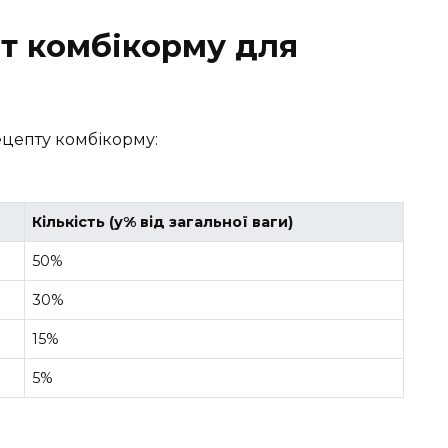
т комбікорму для
цепту комбікорму:
Кількість (у% від загальної ваги)
50%
30%
15%
5%