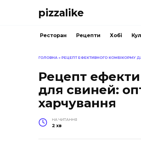
Перейти
pizzalike
до
вмісту
Ресторан
Рецепти
Хобі
Кул
ГОЛОВНА
»
РЕЦЕПТ ЕФЕКТИВНОГО КОМБІКОРМУ Д
Рецепт ефекти
для свиней: о
харчування
НА ЧИТАННЯ
2 хв