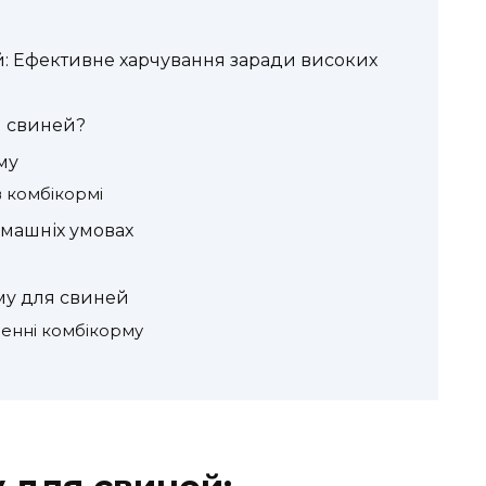
: Ефективне харчування заради високих
 свиней?
му
 комбікормі
машніх умовах
му для свиней
енні комбікорму