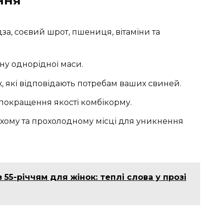
ння
дза, соєвий шрот, пшениця, вітаміни та
ану однорідної маси.
х, які відповідають потребам ваших свиней.
покращення якості комбікорму.
ухому та прохолодному місці для уникнення
 55-річчям для жінок: теплі слова у прозі