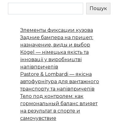
Пошук
Элементы фиксации кузова
Задние бампера на прицеп:
назначение, виды и выбор
Kögel — німецька якість та
інновації у виробництві
напівпричепів
Pastore & Lombardi — якісна
автофурнітура для вантажного
транспорту та напівпричепів
Тело под контролем: как
гормональный баланс влияет
на результат в спорте и
самочувствие