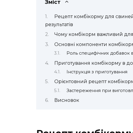
Зміст
Рецепт комбікорму для свиней
результатів
Чому комбікорм важливий для
Основні компоненти комбікор
Роль специфічних добавок в
Приготування комбікорму в до
Інструкція з приготування
Орієнтовний рецепт комбікор
Застереження при виготовл
Висновок