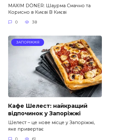
MAXIM DÖNER: Шаурма Смачно та
Корисно в Києві В Києві
0
38
ЗАПОРІЖЖЯ
Кафе Шелест: найкращий
відпочинок у Запоріжжі
Шелест – це нове місце у Запоріжжі,
яке привертає
0
61