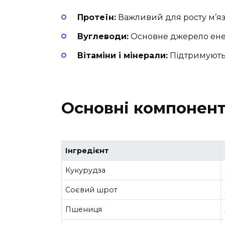
Протеїн:
Важливий для росту м’язі
Вуглеводи:
Основне джерело енер
Вітаміни і мінерали:
Підтримують 
Основні компонен
Інгредієнт
Кукурудза
Соєвий шрот
Пшениця