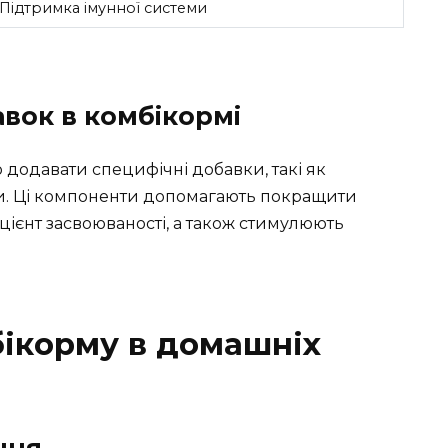
Підтримка імунної системи
вок в комбікормі
додавати специфічні добавки, такі як
ки. Ці компоненти допомагають покращити
ієнт засвоюваності, а також стимулюють
ікорму в домашніх