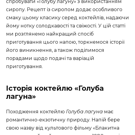
спробувати «Голубу лагуну» з використанням
сиропу. Рецепт із сиропом додає особливого
смаку цьому класику серед коктейлів, надаючи
йому нотку солодкавості та свіжості. У цій статті
ми розглянемо найкращий спосіб
приготування цього напою, торкнемося історії
його виникнення, а також поділимося
порадами щодо подачі та варіацій
приготування.
Історія коктейлю «Голуба
лагуна»
Походження коктейлю
Голуба лагуна
має
романтично-екзотичну природу. Напій бере
свою назву від культового фільму «Блакитна