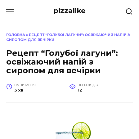
Перейти
pizzalike
до
вмісту
ГОЛОВНА
»
РЕЦЕПТ “ГОЛУБОЇ ЛАГУНИ”: ОСВІЖАЮЧИЙ НАПІЙ З
СИРОПОМ ДЛЯ ВЕЧІРКИ
Рецепт “Голубої лагуни”:
освіжаючий напій з
сиропом для вечірки
НА ЧИТАННЯ
ПЕРЕГЛЯДІВ
3 хв
12