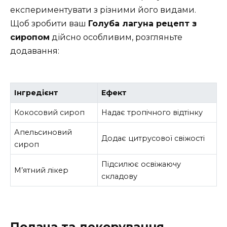
експериментувати з різними його видами.
Щоб зробити ваш
Голуба лагуна рецепт з
сиропом
дійсно особливим, розгляньте
додавання:
Інгредієнт
Ефект
Кокосовий сироп
Надає тропічного відтінку
Апельсиновий
Додає цитрусової свіжості
сироп
Підсилює освіжаючу
М’ятний лікер
складову