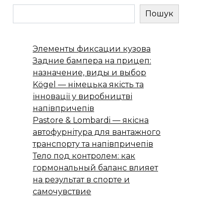
Пошук
Элементы фиксации кузова
Задние бампера на прицеп:
назначение, виды и выбор
Kögel — німецька якість та
інновації у виробництві
напівпричепів
Pastore & Lombardi — якісна
автофурнітура для вантажного
транспорту та напівпричепів
Тело под контролем: как
гормональный баланс влияет
на результат в спорте и
самочувствие