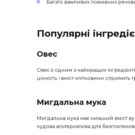
Багато важливих поживних речовин
Популярні інгредіє
Овес
Овес є одним з найкращих інгредієнт
цінність і вміст клітковини сприяють 
Мигдальна мука
Мигдальна мука має низький вміст вуг
чудова альтернатива для безглютеново