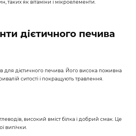
, таких як вітаміни і мікроелементи.
нти дієтичного печива
ів для дієтичного печива. Його висока поживна
тривалій ситості і покращують травлення.
леводів, високий вміст білка і добрий смак. Це
ї випічки.