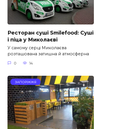
Ресторан суші Smilefood: Суші
і піца у Миколаєві
У самому серці Миколаєва
розташована затишна й атмосферна
0
14
ЗАПОРІЖЖЯ