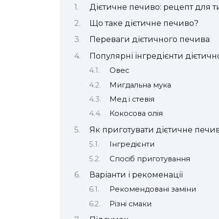
Дієтичне печиво: рецепт для ти
Що таке дієтичне печиво?
Переваги дієтичного печива
Популярні інгредієнти дієтичн
Овес
Мигдальна мука
Мед і стевія
Кокосова олія
Як приготувати дієтичне печи
Інгредієнти
Спосіб приготування
Варіанти і рекоменації
Рекомендовані заміни
Різні смаки