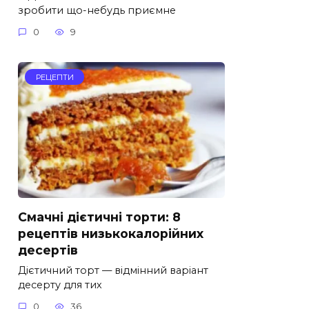
зробити що-небудь приємне
0
9
РЕЦЕПТИ
Смачні дієтичні торти: 8
рецептів низькокалорійних
десертів
Дієтичний торт — відмінний варіант
десерту для тих
0
36