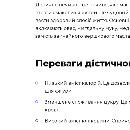
Дієтичне печиво – це печиво, яке має 
втрати смакових якостей. Це чудовий в
вести здоровий спосіб життя. Основні
включають овес, мигдальну муку, мед а
замість звичайного вершкового масла
Переваги дієтично
Низький вміст калорій. Це дозво
для фігури.
Зменшене споживання цукру. Це м
крові.
Високий вміст клітковини. Сприяє 