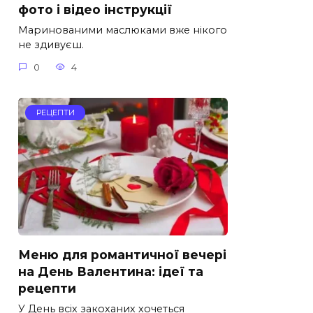
фото і відео інструкції
Маринованими маслюками вже нікого
не здивуєш.
0
4
РЕЦЕПТИ
Меню для романтичної вечері
на День Валентина: ідеї та
рецепти
У День всіх закоханих хочеться