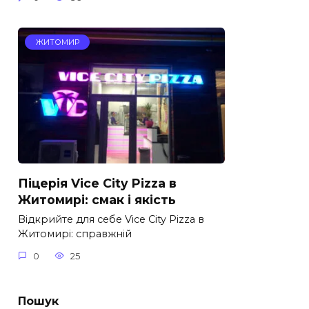
ЖИТОМИР
Піцерія Vice City Pizza в
Житомирі: смак і якість
Відкрийте для себе Vice City Pizza в
Житомирі: справжній
0
25
Пошук