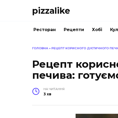
Перейти
pizzalike
до
вмісту
Ресторан
Рецепти
Хобі
Кул
ГОЛОВНА
»
РЕЦЕПТ КОРИСНОГО ДІЄТИЧНОГО ПЕЧ
Рецепт корисн
печива: готуєм
НА ЧИТАННЯ
3 хв