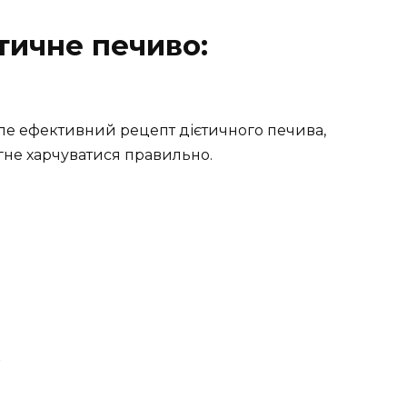
тичне печиво:
але ефективний рецепт дієтичного печива,
агне харчуватися правильно.
к