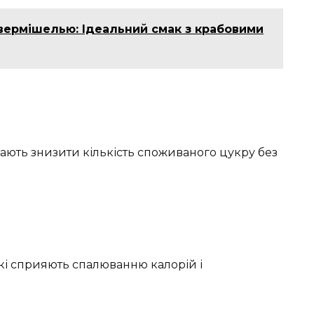
 вермішелью: Ідеальний смак з крабовими
ають знизити кількість споживаного цукру без
які сприяють спалюванню калорій і