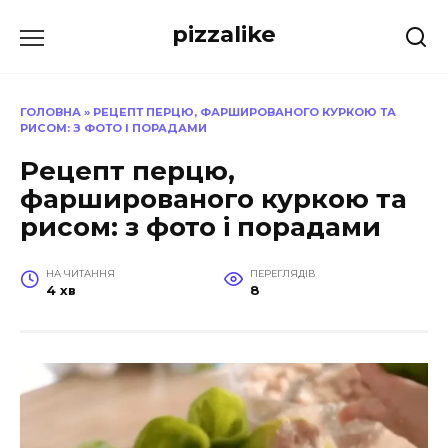
Перейти
pizzalike
до
вмісту
ГОЛОВНА
»
РЕЦЕПТ ПЕРЦЮ, ФАРШИРОВАНОГО КУРКОЮ ТА
РИСОМ: З ФОТО І ПОРАДАМИ
Рецепт перцю,
фаршированого куркою та
рисом: з фото і порадами
НА ЧИТАННЯ
ПЕРЕГЛЯДІВ
4 хв
8