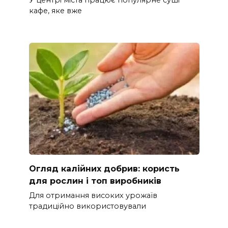
У центрі міста працює популярне суші
кафе, яке вже
Огляд калійних добрив: користь
для рослин і топ виробників
Для отримання високих урожаїв
традиційно використовували