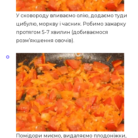
У сковороду вливаємо олію, додаємо туди
цибулю, моркву і часник. Робимо зажарку
протягом 5-7 хвилин (добиваємося
розм’якшення овочів).
Помідори миємо, видаляємо плодоніжки,