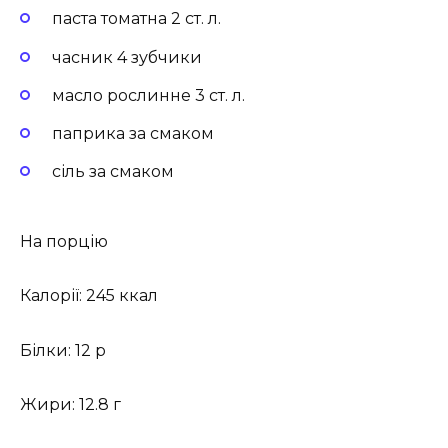
паста томатна 2 ст. л.
часник 4 зубчики
масло рослинне 3 ст. л.
паприка за смаком
сіль за смаком
На порцію
Калорії: 245 ккал
Білки: 12 р
Жири: 12.8 г