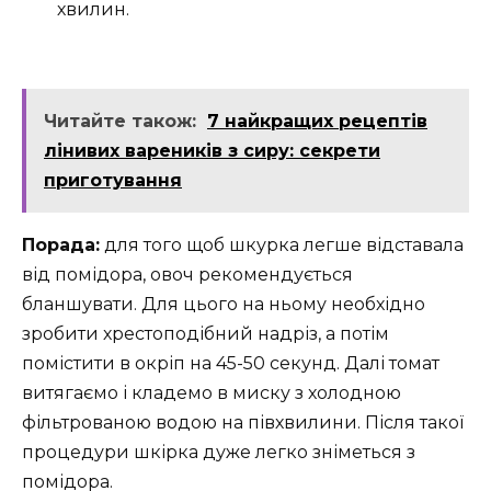
хвилин.
Читайте також:
7 найкращих рецептів
лінивих вареників з сиру: секрети
приготування
Порада:
для того щоб шкурка легше відставала
від помідора, овоч рекомендується
бланшувати. Для цього на ньому необхідно
зробити хрестоподібний надріз, а потім
помістити в окріп на 45-50 секунд. Далі томат
витягаємо і кладемо в миску з холодною
фільтрованою водою на півхвилини. Після такої
процедури шкірка дуже легко зніметься з
помідора.