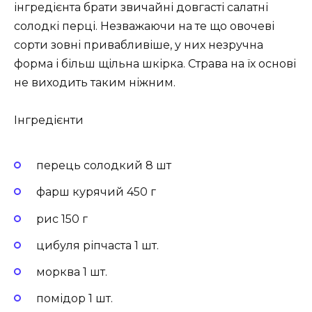
інгредієнта брати звичайні довгасті салатні
солодкі перці. Незважаючи на те що овочеві
сорти зовні привабливіше, у них незручна
форма і більш щільна шкірка. Страва на їх основі
не виходить таким ніжним.
Інгредієнти
перець солодкий 8 шт
фарш курячий 450 г
рис 150 г
цибуля ріпчаста 1 шт.
морква 1 шт.
помідор 1 шт.