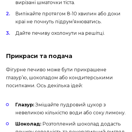
вирізані шматочки тіста.
Випікайте протягом 8-10 хвилин або доки
краї не почнуть підрум’янюватись.
Дайте печиву охолонути на решітці.
Прикраси та подача
Фігурне печиво може бути прикрашене
глазур’ю, шоколадом або кондитерськими
посипками. Ось декілька ідей:
Глазур:
Змішайте пудровий цукор з
невеликою кількістю води або соку лимону.
Шоколад:
Розтоплений шоколад додасть
печиву солодкість та декоративний вигляд.