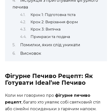
Інструкція з приготування фігурного
печива
Крок 1: Підготовка тіста
Крок 2: Вирізання форм
Крок 3: Випічка
Прикраси та подача
Помилки, яких слід уникати
Висновок
Фігурне Печиво Рецепт: Як
Готувати Іdeal’не Печиво
Коли ми говоримо про
фігурне печиво
рецепт
, багато хто уявляє собі святковий стіл
або сімейні посиденьки з гарячим напоєм.