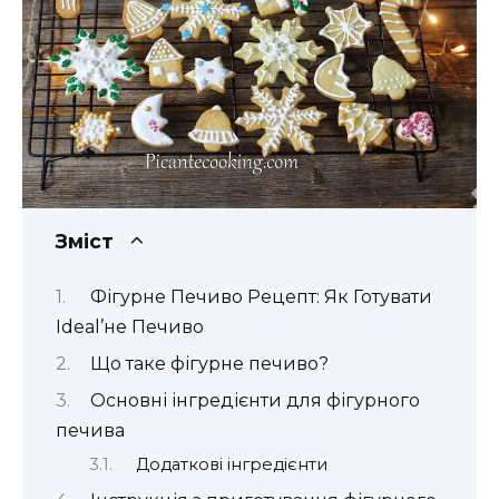
Зміст
Фігурне Печиво Рецепт: Як Готувати
Іdeal’не Печиво
Що таке фігурне печиво?
Основні інгредієнти для фігурного
печива
Додаткові інгредієнти