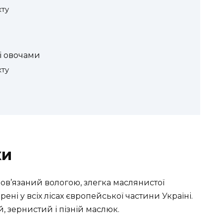
кту
і овочами
кту
ки
ов’язаний вологою, злегка маслянистої
ні у всіх лісах європейської частини Україні.
, зернистий і пізній маслюк.