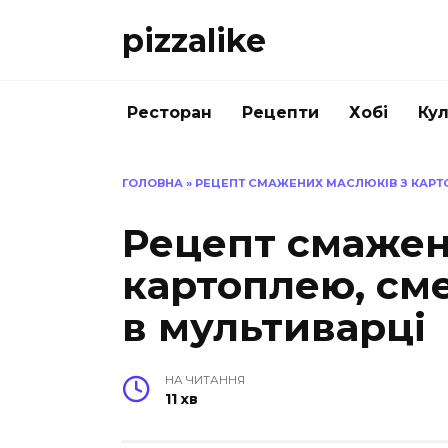
Перейти
pizzalike
до
вмісту
Ресторан
Рецепти
Хобі
Кул
ГОЛОВНА
»
РЕЦЕПТ СМАЖЕНИХ МАСЛЮКІВ З КАРТ
Рецепт смажен
картоплею, см
в мультиварці
НА ЧИТАННЯ
11 хв