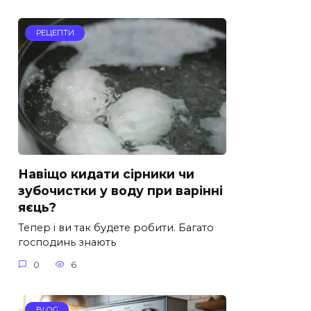
РЕЦЕПТИ
Навіщо кидати сірники чи
зубочистки у воду при варінні
яєць?
Тепер і ви так будете робити. Багато
господинь знають
0
6
BLOG