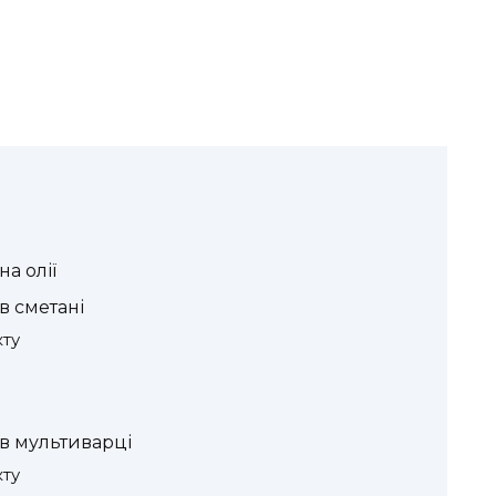
а олії
в сметані
кту
в мультиварці
кту