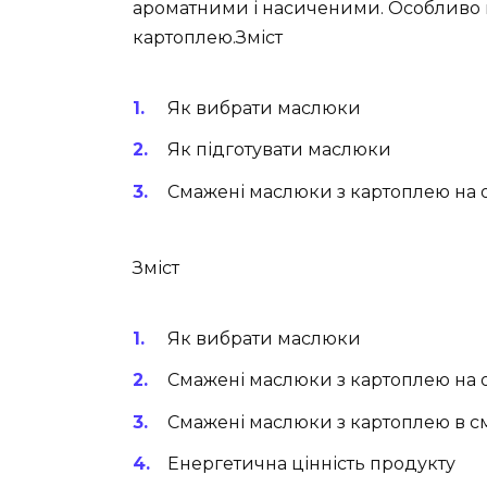
ароматними і насиченими. Особливо в
картоплею.Зміст
Як вибрати маслюки
Як підготувати маслюки
Смажені маслюки з картоплею на о
Зміст
Як вибрати маслюки
Смажені маслюки з картоплею на о
Смажені маслюки з картоплею в с
Енергетична цінність продукту