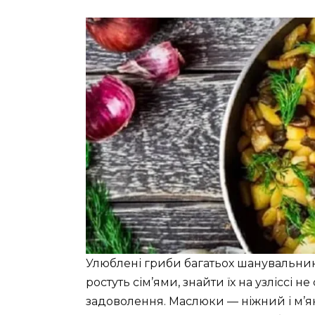
Улюблені гриби багатьох шанувальник
ростуть сім’ями, знайти їх на узліссі 
задоволення. Маслюки — ніжний і м’як