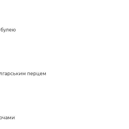
ибулею
олгарським перцем
вочами