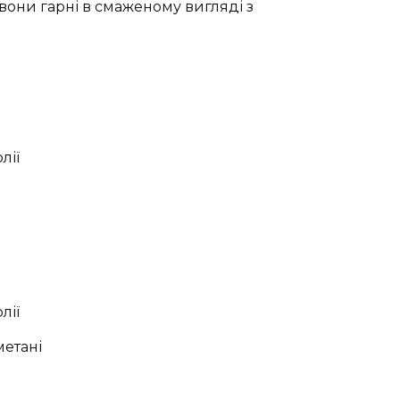
они гарні в смаженому вигляді з
лії
лії
метані