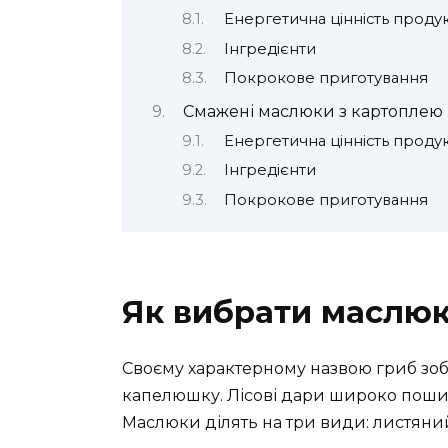
Енергетична цінність проду
Інгредієнти
Покрокове приготування
Смажені маслюки з картоплею 
Енергетична цінність проду
Інгредієнти
Покрокове приготування
Як вибрати маслю
Своєму характерному назвою гриб зоб
капелюшку. Лісові дари широко пошире
Маслюки ділять на три види: листяний