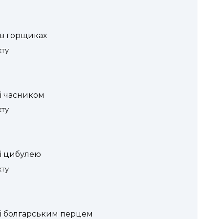
 в горщиках
кту
і часником
кту
і цибулею
кту
 і болгарським перцем