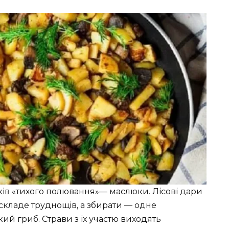
ів «тихого полювання»— маслюки. Лісові дари
не складе труднощів, а збирати — одне
ий гриб. Страви з їх участю виходять