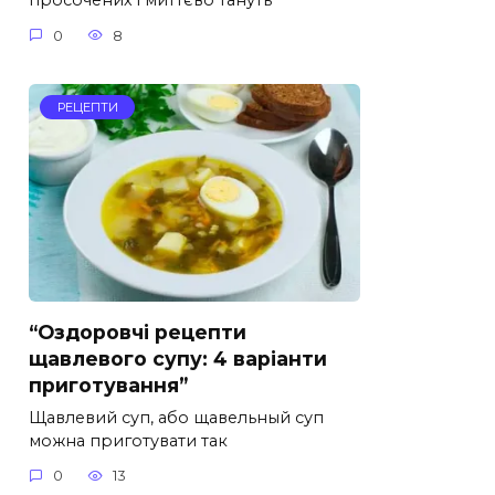
просочених і миттєво тануть
0
8
РЕЦЕПТИ
“Оздоровчі рецепти
щавлевого супу: 4 варіанти
приготування”
Щавлевий суп, або щавельный суп
можна приготувати так
0
13