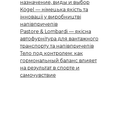
назначение, виды и выбор
Kögel — німецька якість та
інновації у виробництві
напівпричепів
Pastore & Lombardi — якісна
автофурнітура для вантажного
транспорту та напівпричепів
Тело под контролем: как
гормональный баланс влияет
на результат в спорте и
самочувствие