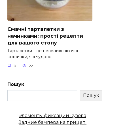
Смачні тарталетки з
начинками: прості рецепти
для вашого столу
Тарталетки – це невеликі пісочні
кошички, які чудово
0
22
Пошук
Пошук
Элементы фиксации кузова
Задние бампера на прицеп: