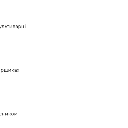
ультиварці
горщиках
асником