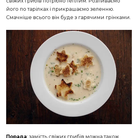
свіжих грибів потрібно теплим. Розливаємо
його по тарілках і прикрашаємо зеленню.
Смачніше всього він буде з гарячими грінками.
Порада
: замість свіжих грибів можна також