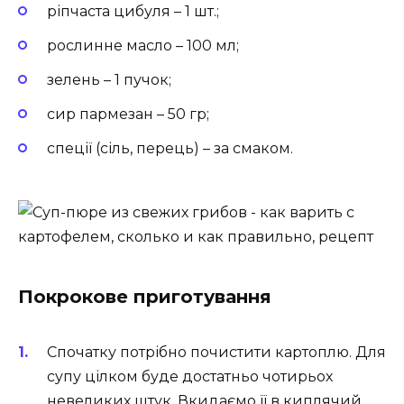
ріпчаста цибуля – 1 шт.;
рослинне масло – 100 мл;
зелень – 1 пучок;
сир пармезан – 50 гр;
спеції (сіль, перець) – за смаком.
Покрокове приготування
Спочатку потрібно почистити картоплю. Для
супу цілком буде достатньо чотирьох
невеликих штук. Вкидаємо її в киплячий