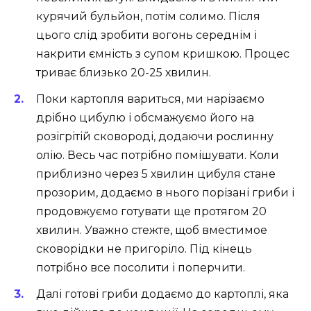
курячий бульйон, потім солимо. Після
цього слід зробити вогонь середнім і
накрити ємність з супом кришкою. Процес
триває близько 20-25 хвилин.
Поки картопля вариться, ми нарізаємо
дрібно цибулю і обсмажуємо його на
розігрітій сковороді, додаючи рослинну
олію. Весь час потрібно помішувати. Коли
приблизно через 5 хвилин цибуля стане
прозорим, додаємо в нього порізані гриби і
продовжуємо готувати ще протягом 20
хвилин. Уважно стежте, щоб вместимое
сковорідки не пригоріло. Під кінець
потрібно все посолити і поперчити.
Далі готові гриби додаємо до картоплі, яка