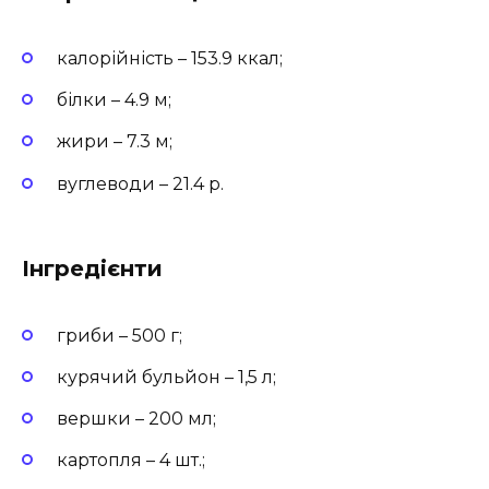
калорійність – 153.9 ккал;
білки – 4.9 м;
жири – 7.3 м;
вуглеводи – 21.4 р.
Інгредієнти
гриби – 500 г;
курячий бульйон – 1,5 л;
вершки – 200 мл;
картопля – 4 шт.;