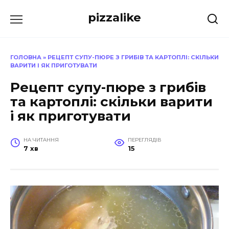
Перейти
pizzalike
до
вмісту
ГОЛОВНА
»
РЕЦЕПТ СУПУ-ПЮРЕ З ГРИБІВ ТА КАРТОПЛІ: СКІЛЬКИ
ВАРИТИ І ЯК ПРИГОТУВАТИ
Рецепт супу-пюре з грибів
та картоплі: скільки варити
і як приготувати
НА ЧИТАННЯ
ПЕРЕГЛЯДІВ
7 хв
15