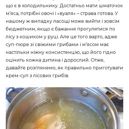
що є в холодильнику. Достатньо мати шматочок
м’яса, потрібні овочі і «вуаля» – страва готова. У
нашому ж випадку ласощі може вийти і зовсім
бюджетним, якщо є бажання прогулятися по
лісу з кошиком у руці. Але це того варто, адже
суп-пюре зі свіжими грибами і м’ясом має
настільки ніжну консистенцію, що його гідно
оцінить кожна дитина і дорослий. Отже,
давайте розглянемо, як правильно приготувати
крем-суп з лісових грибів.