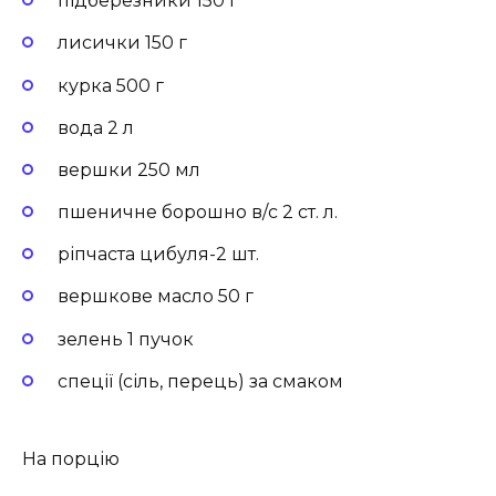
підберезники 150 г
лисички 150 г
курка 500 г
вода 2 л
вершки 250 мл
пшеничне борошно в/с 2 ст. л.
ріпчаста цибуля-2 шт.
вершкове масло 50 г
зелень 1 пучок
спеції (сіль, перець) за смаком
На порцію