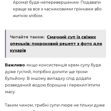
Аромат буде неперевершеним. Подавати
краще за все з часниковими грінками або
житнім хлібом.
Читайте також:
Смачний суп із свіжих
опеньків: покроковий рецепт з фото для
кухарів
Важливо
: якщо консистенція крем-супу буде
дуже густий, потрібно долити ще трохи
бульйону. В іншому випадку слід додати
розведений водою борошна і перекип’ятити
масу.
Таким чином, грибні супи-пюре не тільки дуже