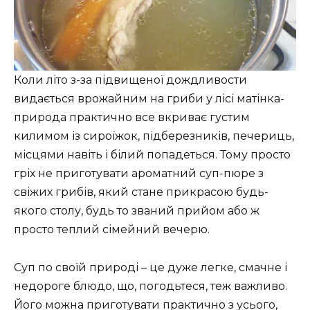
Коли літо з-за підвищеної дождливости
видається врожайним на гриби у лісі матінка-
природа практично все вкриває густим
килимом із сироїжок, підберезників, печериць,
місцями навіть і білий попадеться. Тому просто
гріх не приготувати ароматний суп-пюре з
свіжих грибів, який стане прикрасою будь-
якого столу, будь то званий прийом або ж
просто теплий сімейний вечерю.
Суп по своїй природі – це дуже легке, смачне і
недороге блюдо, що, погодьтеся, теж важливо.
Його можна приготувати практично з усього,