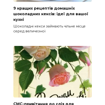
9 кращих рецептів домашніх
шоколадних кексів: ідеї для вашої
кухні
Шоколадні кекси займають чільне місце
серед величезної
СМС-привітання до сліз для