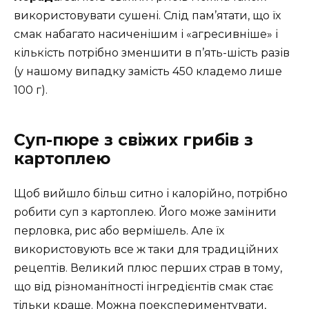
використовувати сушені. Слід пам’ятати, що їх
смак набагато насиченішим і «агресивніше» і
кількість потрібно зменшити в п’ять-шість разів
(у нашому випадку замість 450 кладемо лише
100 г).
Суп-пюре з свіжих грибів з
картоплею
Щоб вийшло більш ситно і калорійно, потрібно
робити суп з картоплею. Його може замінити
перловка, рис або вермішель. Але їх
використовують все ж таки для традиційних
рецептів. Великий плюс перших страв в тому,
що від різноманітності інгредієнтів смак стає
тільки краще. Можна поекспериментувати,