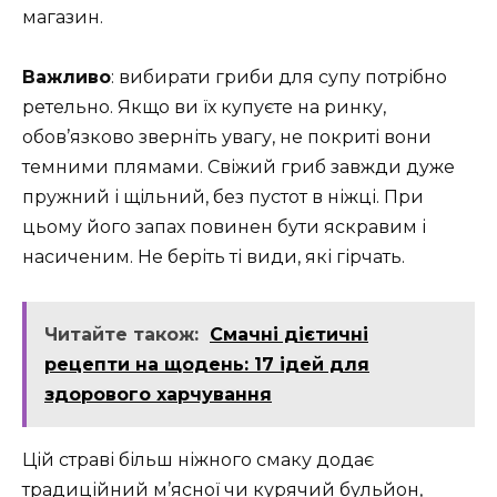
магазин.
Важливо
: вибирати гриби для супу потрібно
ретельно. Якщо ви їх купуєте на ринку,
обов’язково зверніть увагу, не покриті вони
темними плямами. Свіжий гриб завжди дуже
пружний і щільний, без пустот в ніжці. При
цьому його запах повинен бути яскравим і
насиченим. Не беріть ті види, які гірчать.
Читайте також:
Смачні дієтичні
рецепти на щодень: 17 ідей для
здорового харчування
Цій страві більш ніжного смаку додає
традиційний м’ясної чи курячий бульйон,