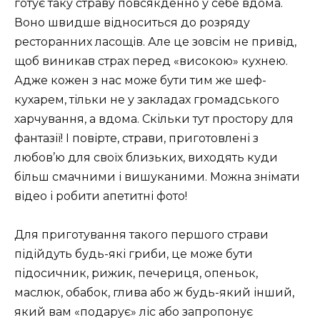
готує таку страву повсякденно у себе вдома.
Воно швидше відноситься до розряду
ресторанних ласощів. Але це зовсім не привід,
щоб виникав страх перед «високою» кухнею.
Адже кожен з нас може бути тим же шеф-
кухарем, тільки не у закладах громадського
харчування, а вдома. Скільки тут простору для
фантазії! І повірте, страви, приготовлені з
любов’ю для своїх близьких, виходять куди
більш смачними і вишуканими. Можна знімати
відео і робити апетитні фото!
Для приготування такого першого страви
підійдуть будь-які гриби, це може бути
підосичник, рижик, печериця, опеньок,
маслюк, обабок, глива або ж будь-який інший,
який вам «подарує» ліс або запропонує