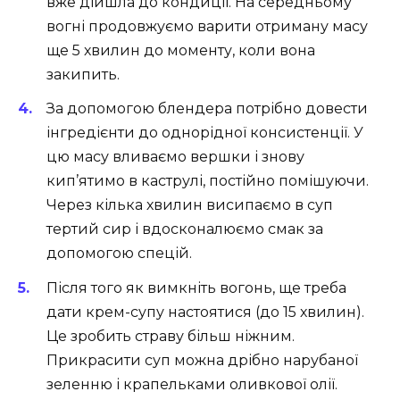
вже дійшла до кондиції. На середньому
вогні продовжуємо варити отриману масу
ще 5 хвилин до моменту, коли вона
закипить.
За допомогою блендера потрібно довести
інгредієнти до однорідної консистенції. У
цю масу вливаємо вершки і знову
кип’ятимо в каструлі, постійно помішуючи.
Через кілька хвилин висипаємо в суп
тертий сир і вдосконалюємо смак за
допомогою спецій.
Після того як вимкніть вогонь, ще треба
дати крем-супу настоятися (до 15 хвилин).
Це зробить страву більш ніжним.
Прикрасити суп можна дрібно нарубаної
зеленню і крапельками оливкової олії.