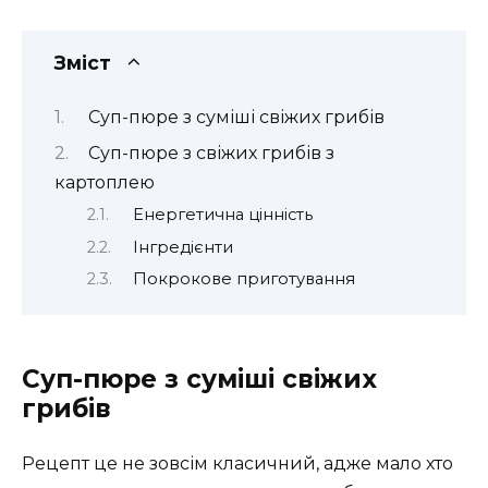
Зміст
Суп-пюре з суміші свіжих грибів
Суп-пюре з свіжих грибів з
картоплею
Енергетична цінність
Інгредієнти
Покрокове приготування
Суп-пюре з суміші свіжих
грибів
Рецепт це не зовсім класичний, адже мало хто