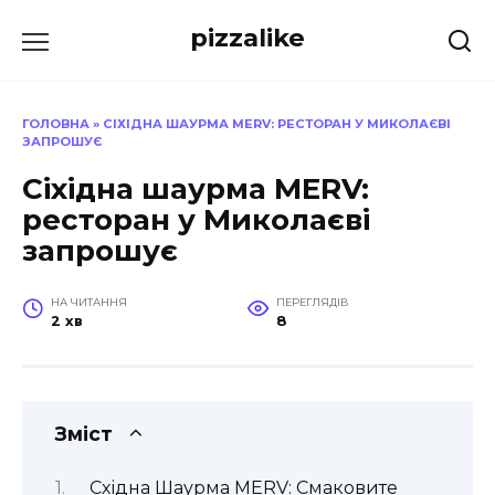
Перейти
pizzalike
до
вмісту
ГОЛОВНА
»
СІХІДНА ШАУРМА MERV: РЕСТОРАН У МИКОЛАЄВІ
ЗАПРОШУЄ
Сіхідна шаурма MERV:
ресторан у Миколаєві
запрошує
НА ЧИТАННЯ
ПЕРЕГЛЯДІВ
2 хв
8
Зміст
Східна Шаурма MERV: Смаковите