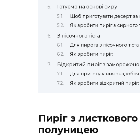
Готуємо на основі сиру
Щоб приготувати десерт за ц
Як зробити пиріг з сирного т
З пісочного тіста
Для пирога з пісочного тіст
Як зробити пиріг:
Відкритий пиріг з заморожен
Для приготування знадоблят
Як зробити відкритий пиріг:
Пиріг з листкового
полуницею