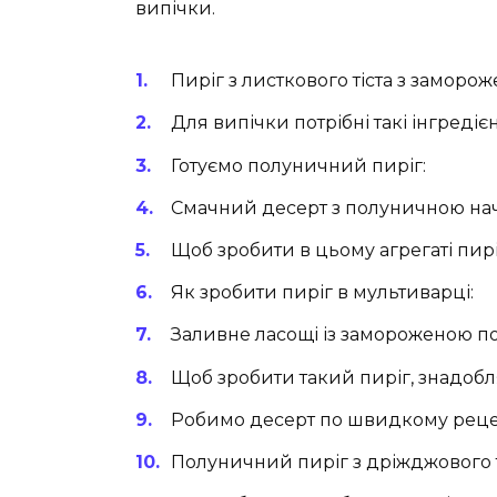
випічки.
Пиріг з листкового тіста з замор
Для випічки потрібні такі інгредієн
Готуємо полуничний пиріг:
Смачний десерт з полуничною на
Щоб зробити в цьому агрегаті пирі
Як зробити пиріг в мультиварці:
Заливне ласощі із замороженою 
Щоб зробити такий пиріг, знадобл
Робимо десерт по швидкому реце
Полуничний пиріг з дріжджового т