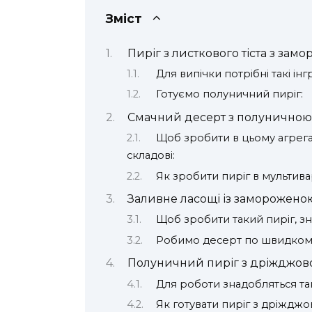
Зміст
Пиріг з листкового тіста з за
Для випічки потрібні такі інг
Готуємо полуничний пиріг:
Смачний десерт з полуничною
Щоб зробити в цьому агрегат
складові:
Як зробити пиріг в мультива
Заливне ласощі із заморожен
Щоб зробити такий пиріг, зн
Робимо десерт по швидком
Полуничний пиріг з дріжджовог
Для роботи знадобляться так
Як готувати пиріг з дріжджов