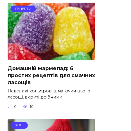
РЕЦЕПТИ
Домашній мармелад: 6
простих рецептів для смачних
ласощів
Невеликі кольорові шматочки цього
ласощі, вкриті дрібними
0
10
ХОБІ