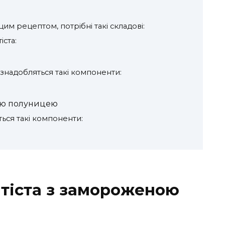
им рецептом, потрібні такі складові:
іста:
а знадобляться такі компоненти:
ою полуницею
ься такі компоненти:
 тіста з замороженою