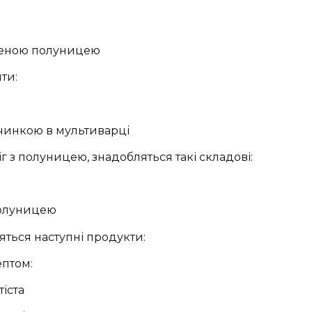
оженою полуницею
ти:
чинкою в мультиварці
г з полуницею, знадобляться такі складові:
полуницею
яться наступні продукти:
птом:
іста