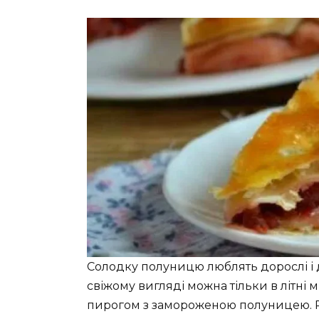
Солодку полуницю люблять дорослі і ді
свіжому вигляді можна тільки в літні 
пирогом з замороженою полуницею. Ро