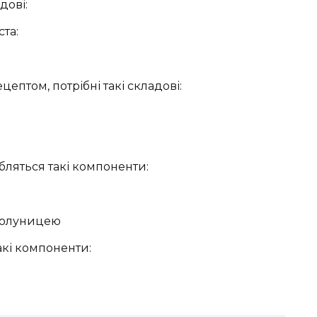
дові:
ста:
ептом, потрібні такі складові:
обляться такі компоненти:
полуницею
акі компоненти: