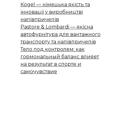
Kögel — німецька якість та
інновації у виробництві
напівпричепів
Pastore & Lombardi — якісна
автофурнітура для вантажного
транспорту та напівпричепів
Тело под контролем: как
гормональный баланс влияет
на результат в спорте и
самочувствие