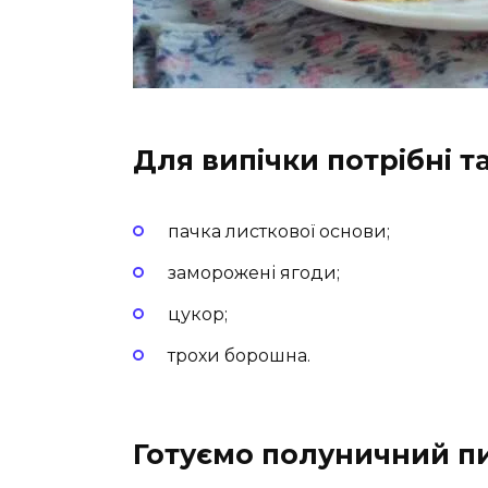
Для випічки потрібні та
пачка листкової основи;
заморожені ягоди;
цукор;
трохи борошна.
Готуємо полуничний пи