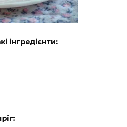
кі інгредієнти:
ріг: