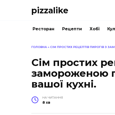
Перейти
pizzalike
до
вмісту
Ресторан
Рецепти
Хобі
Кул
ГОЛОВНА
»
СІМ ПРОСТИХ РЕЦЕПТІВ ПИРОГІВ З З
Сім простих ре
замороженою 
вашої кухні.
НА ЧИТАННЯ
8 хв