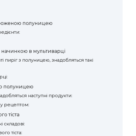
мороженою полуницею
редієнти:
 начинкою в мультиварці
і пиріг з полуницею, знадобляться такі
рці:
ою полуницею
адобляться наступні продукти:
у рецептом:
о тіста
і складові:
ого тіста: